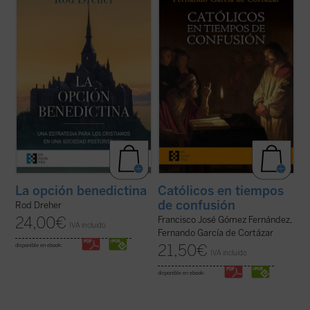
de contenido religioso más importante y
manifiesto a favor de que el humanismo de
discutido de la última década, propone al
tradición cristiana vuelva a ser la
lector, en estos tiempos de confusión, el
referencia que nos defina, de tal forma que
retorno a la propuesta de vida de san
nuestros valores, los propios de la
Benito de Nursia, que ...
(ver ficha)
civilización occidental, recuperen su ...
(ver
ficha)
La opción benedictina
Católicos en tiempos
de confusión
Rod Dreher
24,00
€
Francisco José Gómez Fernández,
IVA incluido
Fernando García de Cortázar
21,50
€
disponible en ebook:
IVA incluido
disponible en ebook: