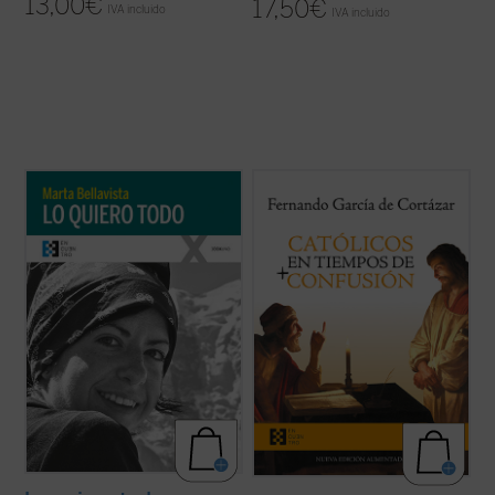
13,00
€
17,50
€
IVA incluido
IVA incluido
La vida de Marta, una larga carrera de
En esta hora grave de España,
Católicos en
apenas veintisiete años, se tornará
tiempos de confusión
, el nuevo libro de
dramática y lúcida con la reaparición de la
Fernando García de Cortázar, es un
enfermedad que la llevaría a la muerte dos
manifiesto a favor de que el humanismo de
años después. Marta afrontará esta
tradición cristiana vuelva a ser la
circunstancia como ocasión para vivir ...
referencia que nos defina, de tal ...
(ver
(ver ficha)
ficha)