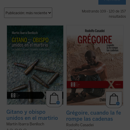
Mostrando 109 - 120 de 157
resultados
El martirio de un tratante gitano y un obispo
Grégoire Ahongbonon ha realizado un
casi recién nombrado en Barbastro pone
pequeño milagro en Costa de Marfil, Benín,
de relieve cómo la persecución no
Togo y Burkina Faso: rescatar en tan solo
distinguió personas. La perseguida era la
veinticinco años a sesenta mil personas
fe. La vida, pasión y muerte de estos
con enfermedad mental, estigmatizadas,
mártires narrada en este libro son un ...
marginadas, encadenadas por ser ...
(ver
(ver ficha)
ficha)
Gitano y obispo
Grégoire, cuando la fe
unidos en el martirio
rompe las cadenas
Martín Ibarra Benlloch
Rodolfo Casadei