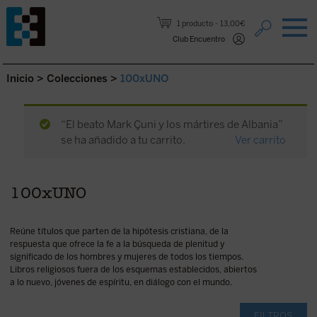
Saltar al contenido.
1 producto
13,00€
Club Encuentro
Inicio
>
Colecciones
>
100xUNO
“El beato Mark Çuni y los mártires de Albania”
se ha añadido a tu carrito.
Ver carrito
100xUNO
Reúne títulos que parten de la hipótesis cristiana, de la
respuesta que ofrece la fe a la búsqueda de plenitud y
significado de los hombres y mujeres de todos los tiempos.
Libros religiosos fuera de los esquemas establecidos, abiertos
a lo nuevo, jóvenes de espíritu, en diálogo con el mundo.
FILTROS