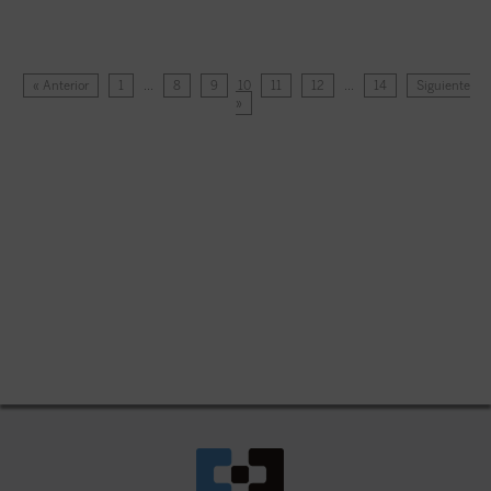
« Anterior
1
…
8
9
10
11
12
…
14
Siguiente
»