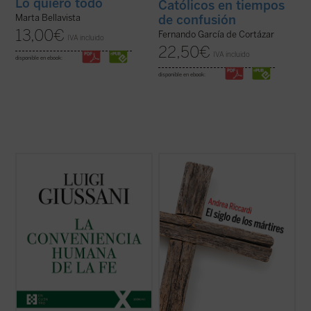
Lo quiero todo
Católicos en tiempos
de confusión
Marta Bellavista
13,00
€
Fernando García de Cortázar
IVA incluido
22,50
€
IVA incluido
disponible en ebook:
disponible en ebook:
El presente volumen recoge las lecciones
El siglo XX produjo las declaraciones de los
de don Luigi Giussani en los Ejercicios
derechos humanos, pero también
espirituales de la Fraternidad de Comunión
centenares de millones de víctimas
y Liberación celebrados entre 1985 y 1987
masacradas en genocidios, guerras civiles
y los diálogos que éstas suscitaron.
y mundiales, deportaciones, aniquilaciones
En sus páginas se lanza un ...
(ver ficha)
de etnias, clases y grupos religiosos o ...
(ver ficha)