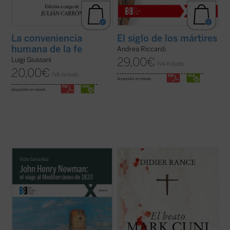
La conveniencia
El siglo de los mártires
humana de la fe
Andrea Riccardi
29,00
€
Luigi Giussani
IVA incluido
20,00
€
IVA incluido
disponible en ebook:
disponible en ebook:
Partiendo de las cartas que John Henry
En la Albania comunista tuvo lugar la mayor
Newman escribió a su familia y amigos
persecución de la Iglesia católica en el siglo
previamente y durante su viaje por el
XX. «Nunca antes había conocido la
Mediterráneo de 1833, el autor del libro
historia algo como lo acontecido en
traza los orígenes, el desarrollo y las
Albania... Vuestra experiencia de muerte y
consecuencias de la verdadera odisea
resurrección --les decía a los ...
(ver ficha)
interior ...
(ver ficha)