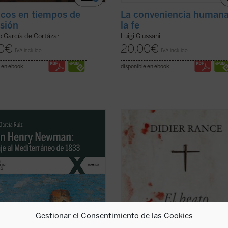
icos en tiempos de
La conveniencia humana
sión
la fe
 García de Cortázar
Luigi Giussani
0
€
20,00
€
IVA incluido
IVA incluido
 en ebook:
disponible en ebook:
ndo de las cartas que John Henry
En la Albania comunista tuvo lugar 
 escribió a su familia y amigos
mayor persecución de la Iglesia cat
mente y durante su viaje por el
en el siglo XX. «Nunca antes había
rráneo de 1833, el autor del libro
conocido la historia algo como lo
os orígenes, el desarrollo y las
acontecido en Albania... Vuestra
uencias de la verdadera odisea
experiencia de muerte y resurrecció
 ...
(ver ficha)
les decía a los ...
(ver ficha)
Gestionar el Consentimiento de las Cookies