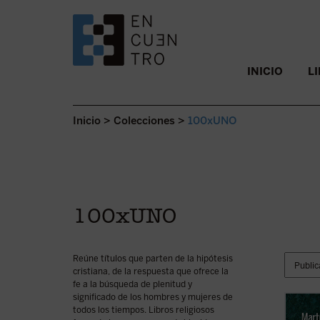
SALTAR AL CONTENIDO.
INICIO
L
Inicio
>
Colecciones
>
100xUNO
100xUNO
Reúne títulos que parten de la hipótesis
cristiana, de la respuesta que ofrece la
fe a la búsqueda de plenitud y
significado de los hombres y mujeres de
todos los tiempos. Libros religiosos
El mar