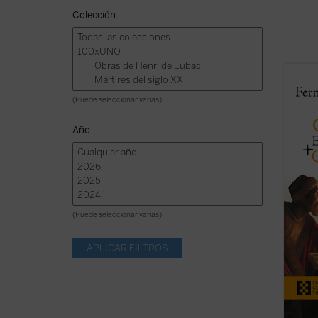
Colección
En est
en tie
(Puede seleccionar varias)
de Fer
manifi
Año
de tra
referen
ficha)
(Puede seleccionar varias)