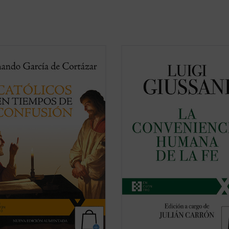
a hora grave de España,
Católicos
El presente volumen recoge las lec
mpos de confusión
, el nuevo libro
de don Luigi Giussani en los Ejercic
nando García de Cortázar, es un
espirituales de la Fraternidad de
esto a favor de que el humanismo
Comunión y Liberación celebrados 
dición cristiana vuelva a ser la
1985 y 1987 y los diálogos que ésta
cia que nos defina, de tal ...
(ver
suscitaron.
En sus páginas se lanza un ...
(ver f