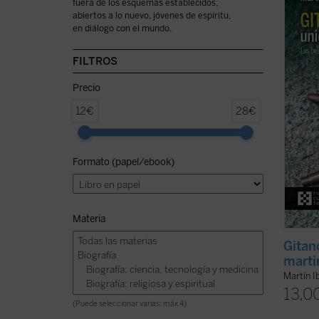
fuera de los esquemas establecidos,
obispo
abiertos a lo nuevo, jóvenes de espíritu,
Barbas
en diálogo con el mundo.
persec
perseg
muerte
FILTROS
este li
Precio
12€
28€
Formato (papel/ebook)
Materia
Gitan
marti
Martín I
13,0
(Puede seleccionar varias: máx 4)