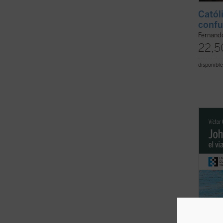
Catól
confu
Fernando
22,5
disponible
Partie
Newman
previa
Medite
traza l
consec
interior