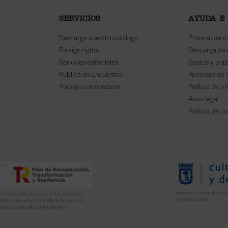
SERVICIOS
AYUDA E
Descarga nuestro catálogo
Proceso de 
Foreign rights
Descarga de
Servicios editoriales
Gastos y plaz
Publica en Encuentro
Permisos de 
Trabaja con nosotros
Política de p
Aviso legal
Política de c
Ediciones Encuentro ha r
l en Ediciones Encuentro, S.A. anualidad
internacionales.
nto de la Lectura, Ministerio de Cultura y
ón de pymes del sector del libro.