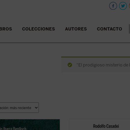
IBROS
COLECCIONES
AUTORES
CONTACTO
“El prodigioso misterio de l
tirio de un tratante gitano y un
Grégoire Ahongbonon ha realizado