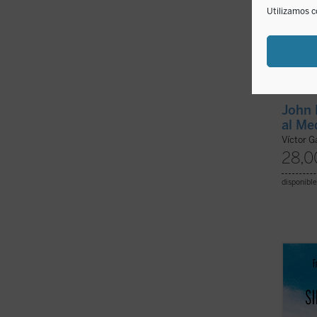
Utilizamos c
John 
al Me
Víctor G
28,0
disponible
En
Sim
George
beatif
pero p
los si