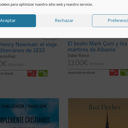
ookies para optimizar nuestro sitio web y nuestro servicio.
Aceptar
Rechazar
Preferenc
El beato Mark Çuni y los
Henry Newman: el viaje
mártires de Albania
diterráneo de 1833
Didier Rance
arcía Ruiz
13,00
€
0
€
IVA incluido
IVA incluido
disponible en ebook:
 en ebook:
plemente cristianos
, el P. Thomas
La opción benedictina
, posiblement
on, postulador de su causa de
libro de contenido religioso más
icación, presenta de forma sencilla
importante y discutido de la última
rofunda el semblante espiritual de
década, propone al lector, en estos
ete mártires de Tibhirine, monjes
tiempos de confusión, el retorno a l