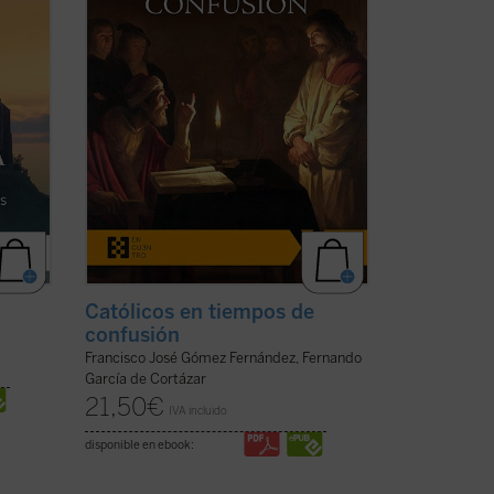
civilización occidental, recuperen su ...
(ver ficha)
Católicos en tiempos de
confusión
Francisco José Gómez Fernández, Fernando
García de Cortázar
21,50
€
IVA incluido
disponible en ebook: