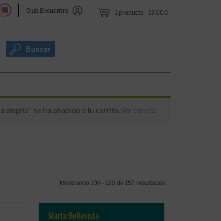
Club Encuentro
1 producto
13,00€
Buscar
a alegría” se ha añadido a tu carrito.
Ver carrito
Mostrando 109 - 120 de 157 resultados
 un
La vida de Marta, una larga carrera de