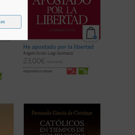
ias
He apostado por la libertad
Angelo Scola, Luigi Geninazzi
23,00
€
IVA incluido
disponible en ebook:
e el
Católicos en tiempos de confusión
es un
manifiesto a favor de que el humanismo
de tradición cristiana vuelva a ser la
referencia que nos defina, de tal forma
a
que nuestros valores, los propios de la