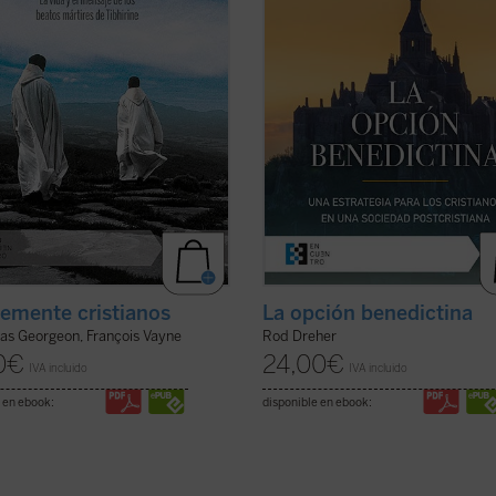
ses cuyas vidas nos ofrecen un ...
propuesta de vida de san Benito de
icha)
Nursia, que ...
(ver ficha)
emente cristianos
La opción benedictina
as Georgeon, François Vayne
Rod Dreher
0
€
24,00
€
IVA incluido
IVA incluido
 en ebook:
disponible en ebook: