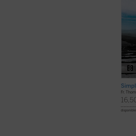
trapen
(ver f
Simpl
Fr. Thom
16,5
disponible