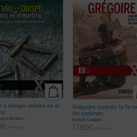
 casi recién nombrado en
pequeño milagro en Costa de Marfil
tro pone de relieve cómo la
Benín, Togo y Burkina Faso: rescata
ución no distinguió personas. La
tan solo veinticinco años a sesenta 
uida era la fe. La vida, pasión y
personas con enfermedad mental,
 de estos mártires narrada en
estigmatizadas, marginadas,
bro son un ...
(ver ficha)
encadenadas por ser ...
(ver ficha)
o y obispo unidos en el
Grégoire, cuando la fe 
rio
las cadenas
barra Benlloch
Rodolfo Casadei
0
€
17,50
€
IVA incluido
IVA incluido