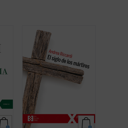
ciones
El siglo XX produjo las declaraciones de
ios
los derechos humanos, pero también
centenares de millones de víctimas
entre
masacradas en genocidios, guerras
s
civiles y mundiales, deportaciones,
aniquilaciones de etnias, clases y grupos
icha)
religiosos o ...
(ver ficha)