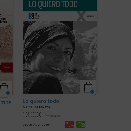
,
apenas veintisiete años, se tornará
r en
dramática y lúcida con la reaparición de
mil
la enfermedad que la llevaría a la muerte
dos años después. Marta afrontará esta
circunstancia como ocasión para vivir ...
(ver ficha)
Lo quiero todo
rompe
Marta Bellavista
13,00
€
IVA incluido
disponible en ebook: