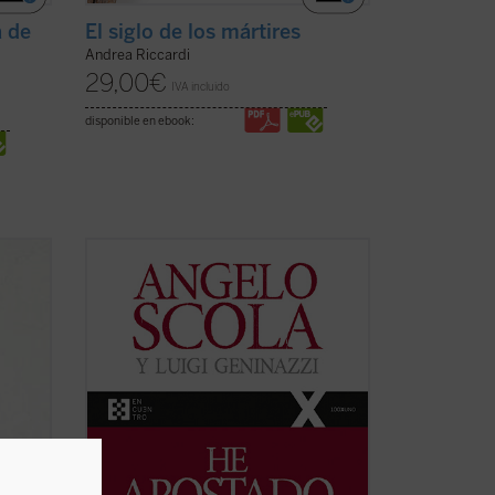
 de
El siglo de los mártires
Andrea Riccardi
29,00
€
IVA incluido
disponible en ebook:
la
En esta amplia conversación con el
ólica
periodista Luigi Geninazzi el cardenal
Angelo Scola aborda, junto con los
aspectos centrales de su itinerario vital,
la trayectoria y situación de la Iglesia y la
n --
sociedad europea en el último medio
siglo. ...
(ver ficha)