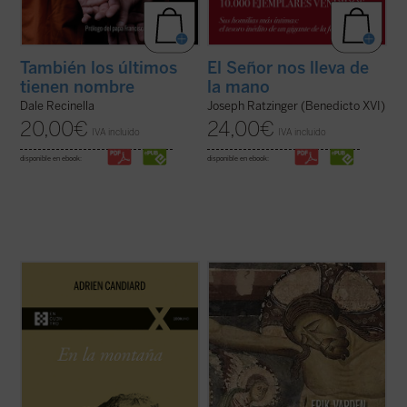
También los últimos
El Señor nos lleva de
tienen nombre
la mano
Dale Recinella
Joseph Ratzinger (Benedicto XVI)
20,00
€
24,00
€
IVA incluido
IVA incluido
disponible en ebook:
disponible en ebook:
En
En la montaña. La aspereza y la gracia
,
Adrien Candiard nos conduce al corazón
¿Qué hacer cuando el sufrimiento se
del Sermón de la Montaña, allí donde Jesús
vuelve insoportable y las respuestas
proclama las Bienaventuranzas y propone
convencionales ya no bastan? El monje y
exigencias que parecen inalcanzables:
obispo Erik Varden nos propone un camino.
amar a los enemigos, perdonar ...
(ver
Inspirándose en un antiguo poema
ficha)
cisterciense, este libro nos invita a
contemplar ...
(ver ficha)