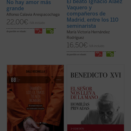
El beato Ignacio Aláez
No hay amor más
Vaquero y
grande
compañeros de
Alfonso Calavia Arespacochaga
Madrid, entre los 110
22,00
€
IVA incluido
seminarista
María Victoria Hernández
disponible en ebook:
Rodríguez
16,50
€
IVA incluido
disponible en ebook:
Con una mirada profunda y compasiva,
La riqueza espiritual, el genio teológico y la
Recinella nos invita a ver lo que casi nadie
libertad de espíritu de Joseph Ratzinger
quiere mirar: el rostro humano detrás de
resplandecen plenamente en estas
una sentencia, el clamor que ningún
páginas, que aúnan la Palabra de Dios, las
tribunal alcanza a oír. Mientras el tiempo se
referencias a los Padres de la Iglesia y la
acerca a su final, él permanece junto ...
(ver
actualidad de la vida del creyente. ...
(ver
ficha)
ficha)