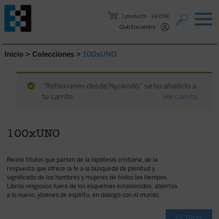
Saltar al contenido.
1 producto
24,00€
Club Encuentro
Inicio
>
Colecciones
>
100xUNO
“Reflexiones desde Nyokodo” se ha añadido a
tu carrito.
Ver carrito
100xUNO
Reúne títulos que parten de la hipótesis cristiana, de la
respuesta que ofrece la fe a la búsqueda de plenitud y
significado de los hombres y mujeres de todos los tiempos.
Libros religiosos fuera de los esquemas establecidos, abiertos
a lo nuevo, jóvenes de espíritu, en diálogo con el mundo.
FILTROS