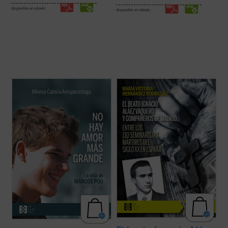
disponible en ebook:
disponible en ebook:
La historia de Marcos recuerda, de forma
La beatificación de estos 11 mártires, en
sencilla, que es posible vivir de verdad y
2026, coincide con el noventa aniversario
que existen presencias humanas que, por
de la explosión sangrienta, en 1936, de la
la manera en que nos miran, nos hacen
persecución del siglo XX en España. La
vislumbrar aquello para lo que hemos sido
postuladora de su Causa de beatificación
creados. Este libro ofrece un espacio para
presenta aquí una breve pero ...
(ver ficha)
...
(ver ficha)