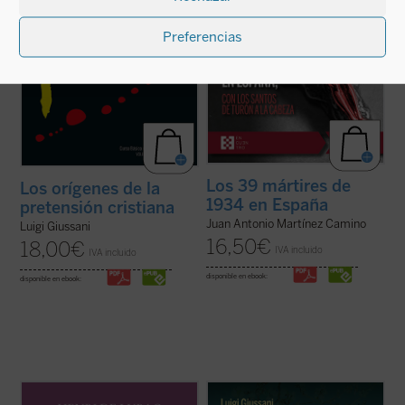
ficha)
Preferencias
Los 39 mártires de
Los orígenes de la
1934 en España
pretensión cristiana
Juan Antonio Martínez Camino
Luigi Giussani
16,50
€
18,00
€
IVA incluido
IVA incluido
disponible en ebook:
disponible en ebook:
Este volumen incluye
Memoria sobre mis
Estas páginas ofrecen las lecciones, el