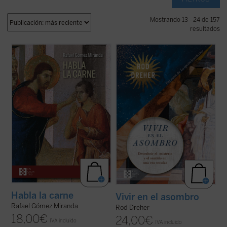
Mostrando 13 - 24 de 157
resultados
En un mundo donde las realidades se
Rod Dreher narra cómo Occidente fue
fragmentan y se reducen a meros
perdiendo su capacidad de asombrarse,
conceptos, Rafael Gómez Miranda nos
cómo se «desencantó», y muestra, con
ofrece una exploración audaz sobre la
ejemplos concretos y profundamente
esencia de la carne como testigo
humanos, que ese encantamiento no ha
privilegiado del misterio divino.
Habla la
desaparecido: simplemente hemos
carne
nos invita a ...
(ver ficha)
olvidado el sentido de la ...
(ver ficha)
Habla la carne
Vivir en el asombro
Rafael Gómez Miranda
Rod Dreher
18,00
€
24,00
€
IVA incluido
IVA incluido