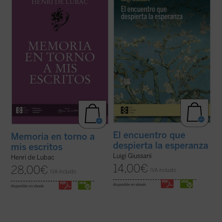
primeros veinte años
y
Memoria en torno a
diálogo en asamblea y la síntesis, hasta
mis escritos
. Ambas Memorias nos
ahora inéditos, de Luigi Giussani con
permiten conocer la vida y la obra de Henri
jóvenes universitarios de Comunión y
de Lubac desde su nacimiento en 1896
Liberación en 1985. Giussani propone una
hasta el final de su período militar ...
(ver
inversión de perspectiva: las necesidades
ficha)
...
(ver ficha)
El encuentro que
Memoria en torno a
despierta la esperanza
mis escritos
Luigi Giussani
Henri de Lubac
14,00
€
28,00
€
IVA incluido
IVA incluido
disponible en ebook:
disponible en ebook: