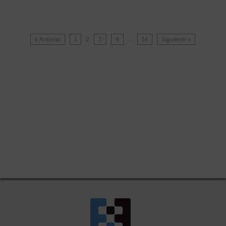
« Anterior
1
2
3
4
…
14
Siguiente »