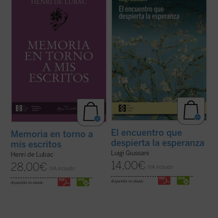
primeros veinte años
y
Memoria en torno a
diálogo en asamblea y la síntesis, hasta
mis escritos
. Ambas Memorias nos
ahora inéditos, de Luigi Giussani con
permiten conocer la vida y la obra de Henri
jóvenes universitarios de Comunión y
de Lubac desde su nacimiento en 1896
Liberación en 1985. Giussani propone una
hasta el final de su período militar ...
(ver
inversión de perspectiva: las necesidades
ficha)
...
(ver ficha)
El encuentro que
Memoria en torno a
despierta la esperanza
mis escritos
Luigi Giussani
Henri de Lubac
14,00
€
28,00
€
IVA incluido
IVA incluido
disponible en ebook:
disponible en ebook: