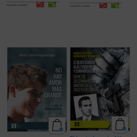
disponible en ebook:
disponible en ebook:
La historia de Marcos recuerda, de forma
La beatificación de estos 11 mártires, en
sencilla, que es posible vivir de verdad y
2026, coincide con el noventa aniversario
que existen presencias humanas que, por
de la explosión sangrienta, en 1936, de la
la manera en que nos miran, nos hacen
persecución del siglo XX en España. La
vislumbrar aquello para lo que hemos sido
postuladora de su Causa de beatificación
creados. Este libro ofrece un espacio para
presenta aquí una breve pero ...
(ver ficha)
...
(ver ficha)