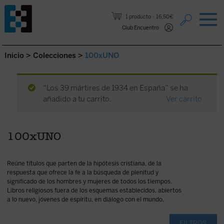
Saltar al contenido.
1 producto
16,50€
Club Encuentro
Inicio
>
Colecciones
>
100xUNO
“Los 39 mártires de 1934 en España” se ha
añadido a tu carrito.
Ver carrito
100xUNO
Reúne títulos que parten de la hipótesis cristiana, de la
respuesta que ofrece la fe a la búsqueda de plenitud y
significado de los hombres y mujeres de todos los tiempos.
Libros religiosos fuera de los esquemas establecidos, abiertos
a lo nuevo, jóvenes de espíritu, en diálogo con el mundo.
FILTROS