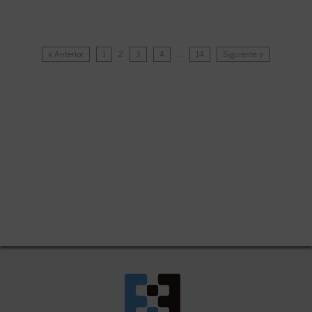
« Anterior
1
2
3
4
…
14
Siguiente »