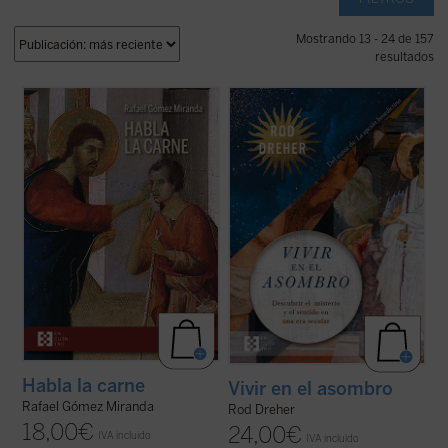
Mostrando 13 - 24 de 157
resultados
En un mundo donde las realidades se
Rod Dreher narra cómo Occidente fue
fragmentan y se reducen a meros
perdiendo su capacidad de asombrarse,
conceptos, Rafael Gómez Miranda nos
cómo se «desencantó», y muestra, con
ofrece una exploración audaz sobre la
ejemplos concretos y profundamente
esencia de la carne como testigo
humanos, que ese encantamiento no ha
privilegiado del misterio divino.
Habla la
desaparecido: simplemente hemos
carne
nos invita a ...
(ver ficha)
olvidado el sentido de la ...
(ver ficha)
Habla la carne
Vivir en el asombro
Rafael Gómez Miranda
Rod Dreher
18,00
€
24,00
€
IVA incluido
IVA incluido