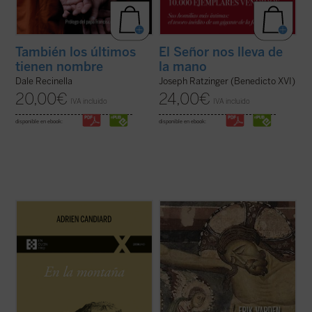
También los últimos
El Señor nos lleva de
tienen nombre
la mano
Dale Recinella
Joseph Ratzinger (Benedicto XVI)
20,00
€
24,00
€
IVA incluido
IVA incluido
disponible en ebook:
disponible en ebook:
En
En la montaña. La aspereza y la gracia
,
Adrien Candiard nos conduce al corazón
¿Qué hacer cuando el sufrimiento se
del Sermón de la Montaña, allí donde Jesús
vuelve insoportable y las respuestas
proclama las Bienaventuranzas y propone
convencionales ya no bastan? El monje y
exigencias que parecen inalcanzables:
obispo Erik Varden nos propone un camino.
amar a los enemigos, perdonar ...
(ver
Inspirándose en un antiguo poema
ficha)
cisterciense, este libro nos invita a
contemplar ...
(ver ficha)