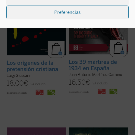
ficha)
Preferencias
Los 39 mártires de
Los orígenes de la
1934 en España
pretensión cristiana
Juan Antonio Martínez Camino
Luigi Giussani
16,50
€
18,00
€
IVA incluido
IVA incluido
disponible en ebook:
disponible en ebook:
Este volumen incluye
Memoria sobre mis
Estas páginas ofrecen las lecciones, el