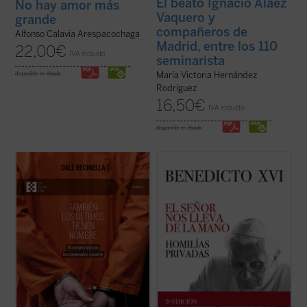
El beato Ignacio Aláez
No hay amor más
Vaquero y
grande
compañeros de
Alfonso Calavia Arespacochaga
Madrid, entre los 110
22,00
€
IVA incluido
seminarista
María Victoria Hernández
disponible en ebook:
Rodríguez
16,50
€
IVA incluido
disponible en ebook:
Con una mirada profunda y compasiva,
La riqueza espiritual, el genio teológico y la
Recinella nos invita a ver lo que casi nadie
libertad de espíritu de Joseph Ratzinger
quiere mirar: el rostro humano detrás de
resplandecen plenamente en estas
una sentencia, el clamor que ningún
páginas, que aúnan la Palabra de Dios, las
tribunal alcanza a oír. Mientras el tiempo se
referencias a los Padres de la Iglesia y la
acerca a su final, él permanece junto ...
(ver
actualidad de la vida del creyente. ...
(ver
ficha)
ficha)