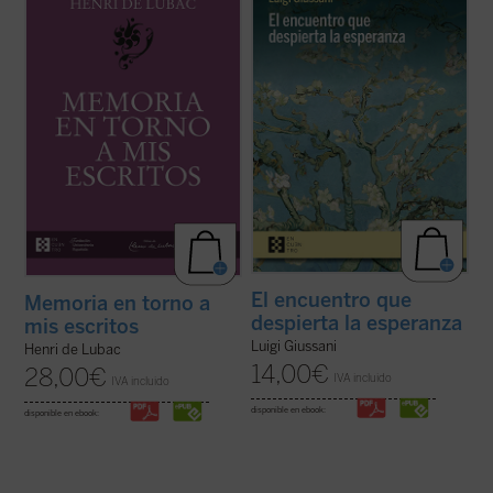
primeros veinte años
y
Memoria en torno a
diálogo en asamblea y la síntesis, hasta
mis escritos
. Ambas Memorias nos
ahora inéditos, de Luigi Giussani con
permiten conocer la vida y la obra de Henri
jóvenes universitarios de Comunión y
de Lubac desde su nacimiento en 1896
Liberación en 1985. Giussani propone una
hasta el final de su período militar ...
(ver
inversión de perspectiva: las necesidades
ficha)
...
(ver ficha)
El encuentro que
Memoria en torno a
despierta la esperanza
mis escritos
Luigi Giussani
Henri de Lubac
14,00
€
28,00
€
IVA incluido
IVA incluido
disponible en ebook:
disponible en ebook: