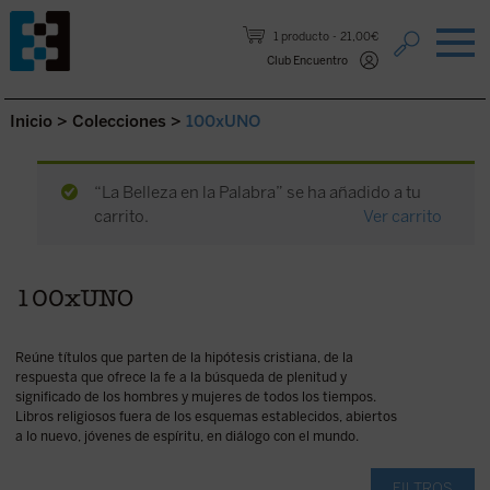
Saltar al contenido.
1 producto
21,00€
Club Encuentro
Inicio
>
Colecciones
>
100xUNO
“La Belleza en la Palabra” se ha añadido a tu
carrito.
Ver carrito
100xUNO
Reúne títulos que parten de la hipótesis cristiana, de la
respuesta que ofrece la fe a la búsqueda de plenitud y
significado de los hombres y mujeres de todos los tiempos.
Libros religiosos fuera de los esquemas establecidos, abiertos
a lo nuevo, jóvenes de espíritu, en diálogo con el mundo.
FILTROS