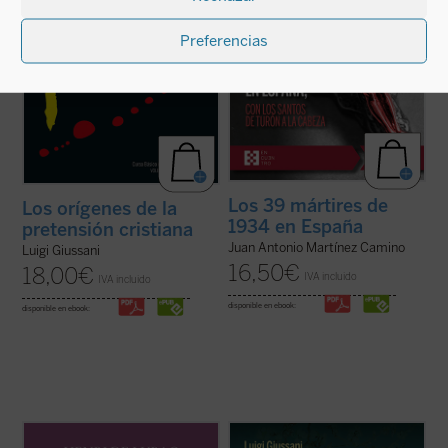
ficha)
Preferencias
Los 39 mártires de
Los orígenes de la
1934 en España
pretensión cristiana
Juan Antonio Martínez Camino
Luigi Giussani
16,50
€
18,00
€
IVA incluido
IVA incluido
disponible en ebook:
disponible en ebook:
Este volumen incluye
Memoria sobre mis
Estas páginas ofrecen las lecciones, el