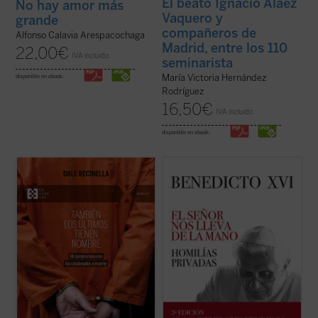
El beato Ignacio Aláez
No hay amor más
Vaquero y
grande
compañeros de
Alfonso Calavia Arespacochaga
Madrid, entre los 110
22,00
€
IVA incluido
seminarista
María Victoria Hernández
disponible en ebook:
Rodríguez
16,50
€
IVA incluido
disponible en ebook:
Con una mirada profunda y compasiva,
La riqueza espiritual, el genio teológico y la
Recinella nos invita a ver lo que casi nadie
libertad de espíritu de Joseph Ratzinger
quiere mirar: el rostro humano detrás de
resplandecen plenamente en estas
una sentencia, el clamor que ningún
páginas, que aúnan la Palabra de Dios, las
tribunal alcanza a oír. Mientras el tiempo se
referencias a los Padres de la Iglesia y la
acerca a su final, él permanece junto ...
(ver
actualidad de la vida del creyente. ...
(ver
ficha)
ficha)