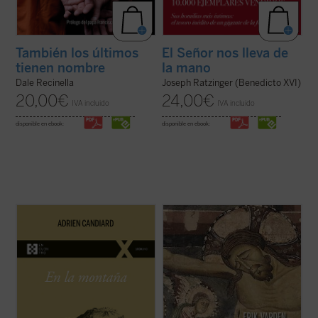
También los últimos
El Señor nos lleva de
tienen nombre
la mano
Dale Recinella
Joseph Ratzinger (Benedicto XVI)
20,00
€
24,00
€
IVA incluido
IVA incluido
disponible en ebook:
disponible en ebook:
En
En la montaña. La aspereza y la gracia
,
Adrien Candiard nos conduce al corazón
¿Qué hacer cuando el sufrimiento se
del Sermón de la Montaña, allí donde Jesús
vuelve insoportable y las respuestas
proclama las Bienaventuranzas y propone
convencionales ya no bastan? El monje y
exigencias que parecen inalcanzables:
obispo Erik Varden nos propone un camino.
amar a los enemigos, perdonar ...
(ver
Inspirándose en un antiguo poema
ficha)
cisterciense, este libro nos invita a
contemplar ...
(ver ficha)