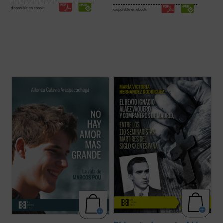
disponible en ebook:
disponible en ebook:
La historia de Marcos recuerda, de forma
La beatificación de estos 11 mártires, en
sencilla, que es posible vivir de verdad y
2026, coincide con el noventa aniversario
que existen presencias humanas que, por
de la explosión sangrienta, en 1936, de la
la manera en que nos miran, nos hacen
persecución del siglo XX en España. La
vislumbrar aquello para lo que hemos sido
postuladora de su Causa de beatificación
creados. Este libro ofrece un espacio para
presenta aquí una breve pero ...
(ver ficha)
...
(ver ficha)