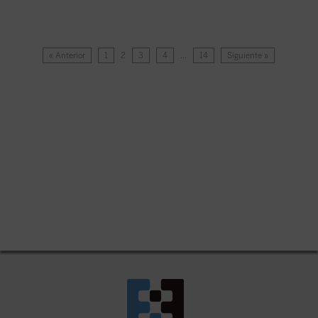
« Anterior
1
2
3
4
…
14
Siguiente »