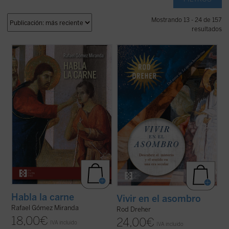
Mostrando 13 - 24 de 157
resultados
En un mundo donde las realidades se
Rod Dreher narra cómo Occidente fue
fragmentan y se reducen a meros
perdiendo su capacidad de asombrarse,
conceptos, Rafael Gómez Miranda nos
cómo se «desencantó», y muestra, con
ofrece una exploración audaz sobre la
ejemplos concretos y profundamente
esencia de la carne como testigo
humanos, que ese encantamiento no ha
privilegiado del misterio divino.
Habla la
desaparecido: simplemente hemos
carne
nos invita a ...
(ver ficha)
olvidado el sentido de la ...
(ver ficha)
Habla la carne
Vivir en el asombro
Rafael Gómez Miranda
Rod Dreher
18,00
€
24,00
€
IVA incluido
IVA incluido