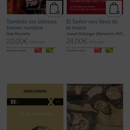
También los últimos
El Señor nos lleva de
tienen nombre
la mano
Dale Recinella
Joseph Ratzinger (Benedicto XVI)
20,00
€
24,00
€
IVA incluido
IVA incluido
disponible en ebook:
disponible en ebook:
En
En la montaña. La aspereza y la gracia
,
Adrien Candiard nos conduce al corazón
¿Qué hacer cuando el sufrimiento se
del Sermón de la Montaña, allí donde Jesús
vuelve insoportable y las respuestas
proclama las Bienaventuranzas y propone
convencionales ya no bastan? El monje y
exigencias que parecen inalcanzables:
obispo Erik Varden nos propone un camino.
amar a los enemigos, perdonar ...
(ver
Inspirándose en un antiguo poema
ficha)
cisterciense, este libro nos invita a
contemplar ...
(ver ficha)