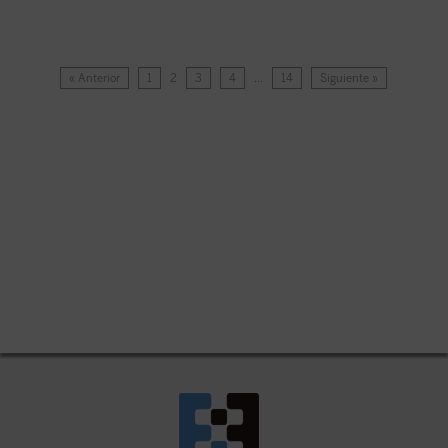
« Anterior
1
2
3
4
…
14
Siguiente »