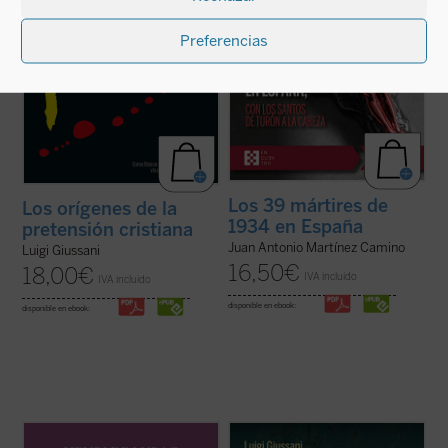
ficha)
Preferencias
Los 39 mártires de
Los orígenes de la
1934 en España
pretensión cristiana
Juan Antonio Martínez Camino
Luigi Giussani
16,50
€
18,00
€
IVA incluido
IVA incluido
disponible en ebook:
disponible en ebook:
Este volumen incluye
Memoria sobre mis
Estas páginas ofrecen las lecciones, el