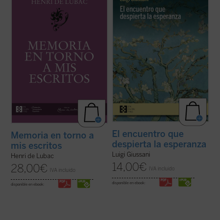
primeros veinte años
y
Memoria en torno a
diálogo en asamblea y la síntesis, hasta
mis escritos
. Ambas Memorias nos
ahora inéditos, de Luigi Giussani con
permiten conocer la vida y la obra de Henri
jóvenes universitarios de Comunión y
de Lubac desde su nacimiento en 1896
Liberación en 1985. Giussani propone una
hasta el final de su período militar ...
(ver
inversión de perspectiva: las necesidades
ficha)
...
(ver ficha)
El encuentro que
Memoria en torno a
despierta la esperanza
mis escritos
Luigi Giussani
Henri de Lubac
14,00
€
28,00
€
IVA incluido
IVA incluido
disponible en ebook:
disponible en ebook: