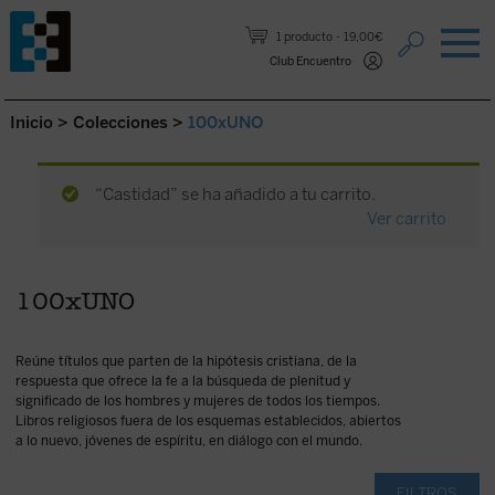
Saltar al contenido.
1 producto
19,00€
Club Encuentro
Inicio
>
Colecciones
>
100xUNO
“Castidad” se ha añadido a tu carrito.
Ver carrito
100xUNO
Reúne títulos que parten de la hipótesis cristiana, de la
respuesta que ofrece la fe a la búsqueda de plenitud y
significado de los hombres y mujeres de todos los tiempos.
Libros religiosos fuera de los esquemas establecidos, abiertos
a lo nuevo, jóvenes de espíritu, en diálogo con el mundo.
FILTROS