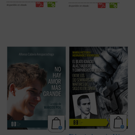
disponible en ebook:
disponible en ebook:
La historia de Marcos recuerda, de forma
La beatificación de estos 11 mártires, en
sencilla, que es posible vivir de verdad y
2026, coincide con el noventa aniversario
que existen presencias humanas que, por
de la explosión sangrienta, en 1936, de la
la manera en que nos miran, nos hacen
persecución del siglo XX en España. La
vislumbrar aquello para lo que hemos sido
postuladora de su Causa de beatificación
creados. Este libro ofrece un espacio para
presenta aquí una breve pero ...
(ver ficha)
...
(ver ficha)