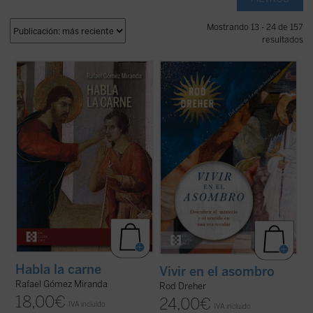
Mostrando 13 - 24 de 157
resultados
En un mundo donde las realidades se
Rod Dreher narra cómo Occidente fue
fragmentan y se reducen a meros
perdiendo su capacidad de asombrarse,
conceptos, Rafael Gómez Miranda nos
cómo se «desencantó», y muestra, con
ofrece una exploración audaz sobre la
ejemplos concretos y profundamente
esencia de la carne como testigo
humanos, que ese encantamiento no ha
privilegiado del misterio divino.
Habla la
desaparecido: simplemente hemos
carne
nos invita a ...
(ver ficha)
olvidado el sentido de la ...
(ver ficha)
Habla la carne
Vivir en el asombro
Rafael Gómez Miranda
Rod Dreher
18,00
€
24,00
€
IVA incluido
IVA incluido