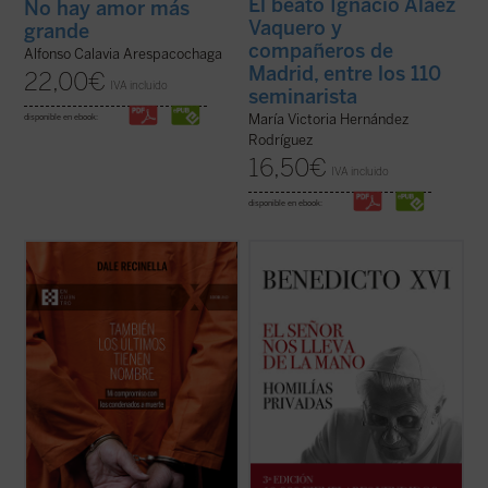
El beato Ignacio Aláez
No hay amor más
Vaquero y
grande
compañeros de
Alfonso Calavia Arespacochaga
Madrid, entre los 110
22,00
€
IVA incluido
seminarista
María Victoria Hernández
disponible en ebook:
Rodríguez
16,50
€
IVA incluido
disponible en ebook:
Con una mirada profunda y compasiva,
La riqueza espiritual, el genio teológico y la
Recinella nos invita a ver lo que casi nadie
libertad de espíritu de Joseph Ratzinger
quiere mirar: el rostro humano detrás de
resplandecen plenamente en estas
una sentencia, el clamor que ningún
páginas, que aúnan la Palabra de Dios, las
tribunal alcanza a oír. Mientras el tiempo se
referencias a los Padres de la Iglesia y la
acerca a su final, él permanece junto ...
(ver
actualidad de la vida del creyente. ...
(ver
ficha)
ficha)