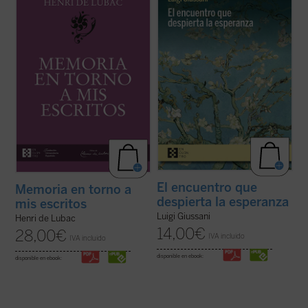
primeros veinte años
y
Memoria en torno a
diálogo en asamblea y la síntesis, hasta
mis escritos
. Ambas Memorias nos
ahora inéditos, de Luigi Giussani con
permiten conocer la vida y la obra de Henri
jóvenes universitarios de Comunión y
de Lubac desde su nacimiento en 1896
Liberación en 1985. Giussani propone una
hasta el final de su período militar ...
(ver
inversión de perspectiva: las necesidades
ficha)
...
(ver ficha)
El encuentro que
Memoria en torno a
despierta la esperanza
mis escritos
Luigi Giussani
Henri de Lubac
14,00
€
28,00
€
IVA incluido
IVA incluido
disponible en ebook:
disponible en ebook: