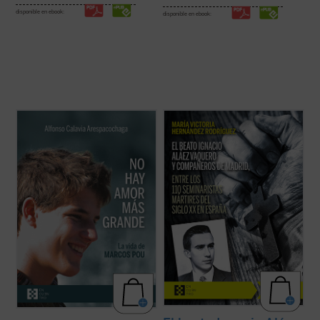
disponible en ebook:
disponible en ebook:
La historia de Marcos recuerda, de forma
La beatificación de estos 11 mártires, en
sencilla, que es posible vivir de verdad y
2026, coincide con el noventa aniversario
que existen presencias humanas que, por
de la explosión sangrienta, en 1936, de la
la manera en que nos miran, nos hacen
persecución del siglo XX en España. La
vislumbrar aquello para lo que hemos sido
postuladora de su Causa de beatificación
creados. Este libro ofrece un espacio para
presenta aquí una breve pero ...
(ver ficha)
...
(ver ficha)