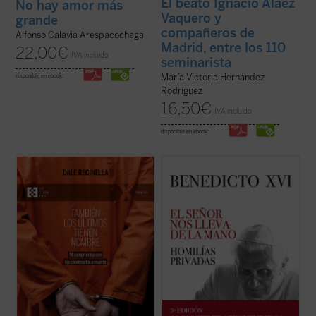
El beato Ignacio Aláez
No hay amor más
Vaquero y
grande
compañeros de
Alfonso Calavia Arespacochaga
Madrid, entre los 110
22,00
€
IVA incluido
seminarista
María Victoria Hernández
disponible en ebook:
Rodríguez
16,50
€
IVA incluido
disponible en ebook:
Con una mirada profunda y compasiva,
La riqueza espiritual, el genio teológico y la
Recinella nos invita a ver lo que casi nadie
libertad de espíritu de Joseph Ratzinger
quiere mirar: el rostro humano detrás de
resplandecen plenamente en estas
una sentencia, el clamor que ningún
páginas, que aúnan la Palabra de Dios, las
tribunal alcanza a oír. Mientras el tiempo se
referencias a los Padres de la Iglesia y la
acerca a su final, él permanece junto ...
(ver
actualidad de la vida del creyente. ...
(ver
ficha)
ficha)