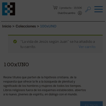
Saltar al contenido.
1 producto
19,50€
Club Encuentro
Inicio
>
Colecciones
>
100xUNO
“La vida de Jesús según Juan” se ha añadido a
tu carrito.
Ver carrito
100xUNO
Reúne títulos que parten de la hipótesis cristiana, de la
respuesta que ofrece la fe a la búsqueda de plenitud y
significado de los hombres y mujeres de todos los tiempos.
Libros religiosos fuera de los esquemas establecidos, abiertos
a lo nuevo, jóvenes de espíritu, en diálogo con el mundo.
FILTROS