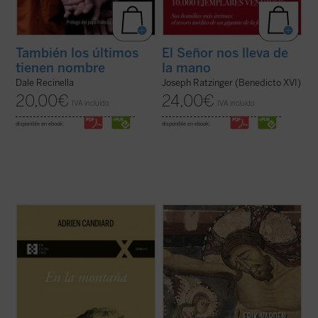
También los últimos
El Señor nos lleva de
tienen nombre
la mano
Dale Recinella
Joseph Ratzinger (Benedicto XVI)
20,00
€
24,00
€
IVA incluido
IVA incluido
disponible en ebook:
disponible en ebook:
En
En la montaña. La aspereza y la gracia
,
Adrien Candiard nos conduce al corazón
¿Qué hacer cuando el sufrimiento se
del Sermón de la Montaña, allí donde Jesús
vuelve insoportable y las respuestas
proclama las Bienaventuranzas y propone
convencionales ya no bastan? El monje y
exigencias que parecen inalcanzables:
obispo Erik Varden nos propone un camino.
amar a los enemigos, perdonar ...
(ver
Inspirándose en un antiguo poema
ficha)
cisterciense, este libro nos invita a
contemplar ...
(ver ficha)