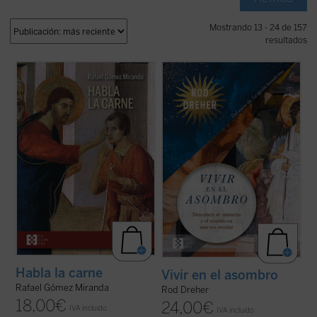
Mostrando 13 - 24 de 157
resultados
En un mundo donde las realidades se
Rod Dreher narra cómo Occidente fue
fragmentan y se reducen a meros
perdiendo su capacidad de asombrarse,
conceptos, Rafael Gómez Miranda nos
cómo se «desencantó», y muestra, con
ofrece una exploración audaz sobre la
ejemplos concretos y profundamente
esencia de la carne como testigo
humanos, que ese encantamiento no ha
privilegiado del misterio divino.
Habla la
desaparecido: simplemente hemos
carne
nos invita a ...
(ver ficha)
olvidado el sentido de la ...
(ver ficha)
Habla la carne
Vivir en el asombro
Rafael Gómez Miranda
Rod Dreher
18,00
€
24,00
€
IVA incluido
IVA incluido