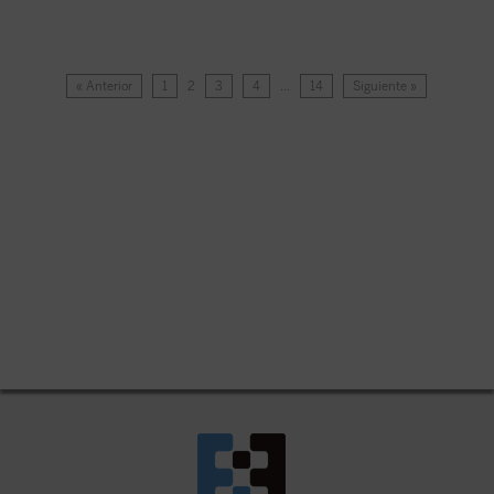
« Anterior
1
2
3
4
…
14
Siguiente »