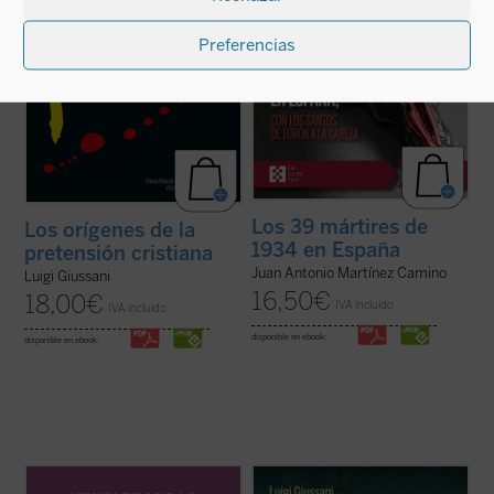
ficha)
Preferencias
Los 39 mártires de
Los orígenes de la
1934 en España
pretensión cristiana
Juan Antonio Martínez Camino
Luigi Giussani
16,50
€
18,00
€
IVA incluido
IVA incluido
disponible en ebook:
disponible en ebook:
Este volumen incluye
Memoria sobre mis
Estas páginas ofrecen las lecciones, el