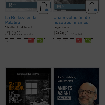
La Belleza en la
Una revolución de
Palabra
nosotros mismos
Stratford Caldecott
Luigi Giussani
21,00
€
19,90
€
IVA incluido
IVA incluido
disponible en ebook:
disponible en ebook:
2.652 sacerdotes y religiosos católicos
En Lima, monseñor Lino Panizza, obispo,
sufrieron cautiverio en Dachau. De ellos,
quiso poner en marcha la causa de
fueron asesinados o murieron a causa de
beatificación en 2016 de un profesor de
las penalidades unos 1.800, de los cuales,
filosofía italiano llamado Andrés Aziani.
1.106 polacos. El carmelita holandés Tito
¿Quién fue este docente que impactó de tal
Brandsma ha sido ya canonizado y 57 ...
forma las vidas de tantas personas a ...
(ver
(ver ficha)
ficha)