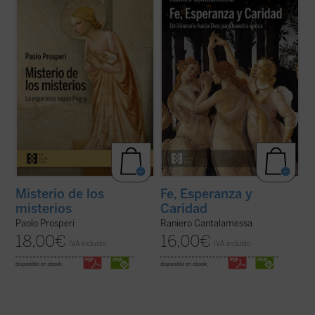
ofrecer un comentario exhaustivo sobre
a los lectores en un viaje hacia la
los
Misterios
de Péguy, sino que se fija un
comprensión de las virtudes teologales: Fe,
objetivo más circunscrito, pero no menos
Esperanza y Caridad, con la certeza de que
difícil: intentar comprender las razones que
no hay ningún contenido de la fe, por
llevan al autor de este ...
(ver ficha)
elevado que sea, que no pueda hacerse ...
(ver ficha)
Misterio de los
Fe, Esperanza y
misterios
Caridad
Paolo Prosperi
Raniero Cantalamessa
18,00
€
16,00
€
IVA incluido
IVA incluido
disponible en ebook:
disponible en ebook: