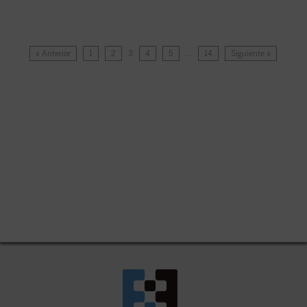
« Anterior
1
2
3
4
5
…
14
Siguiente »