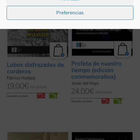
ficha)
(ver ficha)
Preferencias
Profeta de nuestro
Lobos disfrazados de
tiempo (edición
corderos
conmemorativa)
Fabrice Hadjadj
Javier del Hoyo
19,00
€
IVA incluido
24,00
€
IVA incluido
disponible en ebook:
disponible en ebook:
Paolo Prosperi no pretende en este ensayo
El padre Raniero Cantalamessa acompaña