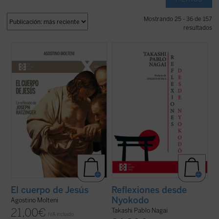
Mostrando 25 - 36 de 157
resultados
Este ensayo se adentra en preguntas tan
Reflexiones desde Nyokodō
reúne una
simples como profundas: ¿qué significa
serie de escritos breves, meditaciones y
que Jesús tuvo un cuerpo como el nuestro?
cartas suyas que conforman una obra
¿Cómo pensó Joseph Ratzinger el cuerpo
valiosísima para seguir, a través de una
de Jesús? No como un detalle más de la fe
intimidad familiar con él, los pasos de
cristiana, sino como una clave para ...
(ver
Takashi hacia el encuentro final con ...
(ver
ficha)
ficha)
El cuerpo de Jesús
Reflexiones desde
Nyokodo
Agostino Molteni
21,00
€
Takashi Pablo Nagai
IVA incluido