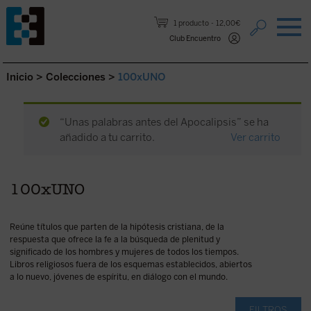
Saltar al contenido.
1 producto
12,00€
Club Encuentro
Inicio
>
Colecciones
>
100xUNO
“Unas palabras antes del Apocalipsis” se ha
añadido a tu carrito.
Ver carrito
100xUNO
Reúne títulos que parten de la hipótesis cristiana, de la
respuesta que ofrece la fe a la búsqueda de plenitud y
significado de los hombres y mujeres de todos los tiempos.
Libros religiosos fuera de los esquemas establecidos, abiertos
a lo nuevo, jóvenes de espíritu, en diálogo con el mundo.
FILTROS