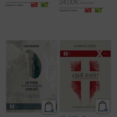
24,00
€
IVA incluido
disponible en ebook:
disponible en ebook:
Giussani continúa su diálogo abierto en
¿Qué Dios?
nos recuerda que el discurso
este tercer y último volumen dedicado a la
sobre Dios no es meramente un ejercicio
caridad, junto con su condición esencial, el
intelectual, sino una apertura, un desafío a
sacrificio, y su consecuencia práctica, la
ampliar nuestra comprensión de la
virginidad....
(ver ficha)
experiencia humana....
(ver ficha)