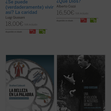
¿Qué Dios?
¿Se puede
(verdaderamente) vivir
Alberto Cozzi
16,50
€
así? La caridad
IVA incluido
Luigi Giussani
disponible en ebook:
18,00
€
IVA incluido
disponible en ebook:
La Belleza en la Palabra
es una
Los textos reunidos en este libro
contribución única para devolver la
pertenecen a un momento delicado y
realidad al centro del aprendizaje. A los
crucial de la historia de Comunión y
interrogantes ¿qué es una buena
Liberación (CL). Se remontan a los años
educación? o ¿para qué sirve?, Stratford
1968-1970, período en el que la experiencia
Caldecott ensaya una respuesta arrojando
nacida de don Giussani en 1954 sufrió una
una nueva ...
(ver ficha)
profunda ...
(ver ficha)