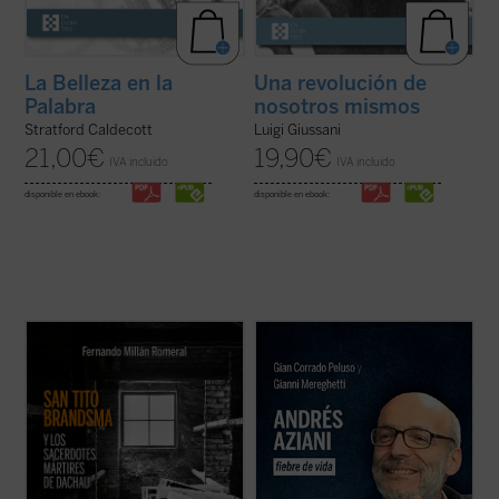
La Belleza en la
Una revolución de
Palabra
nosotros mismos
Stratford Caldecott
Luigi Giussani
21,00
€
19,90
€
IVA incluido
IVA incluido
disponible en ebook:
disponible en ebook:
2.652 sacerdotes y religiosos católicos
En Lima, monseñor Lino Panizza, obispo,
sufrieron cautiverio en Dachau. De ellos,
quiso poner en marcha la causa de
fueron asesinados o murieron a causa de
beatificación en 2016 de un profesor de
las penalidades unos 1.800, de los cuales,
filosofía italiano llamado Andrés Aziani.
1.106 polacos. El carmelita holandés Tito
¿Quién fue este docente que impactó de tal
Brandsma ha sido ya canonizado y 57 ...
forma las vidas de tantas personas a ...
(ver
(ver ficha)
ficha)