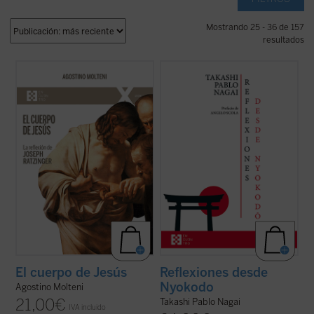
Mostrando 25 - 36 de 157
resultados
Este ensayo se adentra en preguntas tan
Reflexiones desde Nyokodō
reúne una
simples como profundas: ¿qué significa
serie de escritos breves, meditaciones y
que Jesús tuvo un cuerpo como el nuestro?
cartas suyas que conforman una obra
¿Cómo pensó Joseph Ratzinger el cuerpo
valiosísima para seguir, a través de una
de Jesús? No como un detalle más de la fe
intimidad familiar con él, los pasos de
cristiana, sino como una clave para ...
(ver
Takashi hacia el encuentro final con ...
(ver
ficha)
ficha)
El cuerpo de Jesús
Reflexiones desde
Nyokodo
Agostino Molteni
21,00
€
Takashi Pablo Nagai
IVA incluido