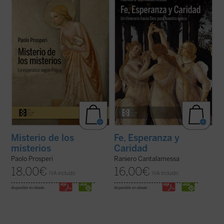
ofrecer un comentario exhaustivo sobre
a los lectores en un viaje hacia la
los
Misterios
de Péguy, sino que se fija un
comprensión de las virtudes teologales: Fe,
objetivo más circunscrito, pero no menos
Esperanza y Caridad, con la certeza de que
difícil: intentar comprender las razones que
no hay ningún contenido de la fe, por
llevan al autor de este ...
(ver ficha)
elevado que sea, que no pueda hacerse ...
(ver ficha)
Misterio de los
Fe, Esperanza y
misterios
Caridad
Paolo Prosperi
Raniero Cantalamessa
18,00
€
16,00
€
IVA incluido
IVA incluido
disponible en ebook:
disponible en ebook: