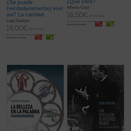
¿Qué Dios?
¿Se puede
(verdaderamente) vivir
Alberto Cozzi
16,50
€
así? La caridad
IVA incluido
Luigi Giussani
disponible en ebook:
18,00
€
IVA incluido
disponible en ebook:
La Belleza en la Palabra
es una
Los textos reunidos en este libro
contribución única para devolver la
pertenecen a un momento delicado y
realidad al centro del aprendizaje. A los
crucial de la historia de Comunión y
interrogantes ¿qué es una buena
Liberación (CL). Se remontan a los años
educación? o ¿para qué sirve?, Stratford
1968-1970, período en el que la experiencia
Caldecott ensaya una respuesta arrojando
nacida de don Giussani en 1954 sufrió una
una nueva ...
(ver ficha)
profunda ...
(ver ficha)