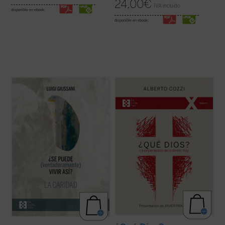
24,00
€
IVA incluido
disponible en ebook:
disponible en ebook:
Giussani continúa su diálogo abierto en
¿Qué Dios?
nos recuerda que el discurso
este tercer y último volumen dedicado a la
sobre Dios no es meramente un ejercicio
caridad, junto con su condición esencial, el
intelectual, sino una apertura, un desafío a
sacrificio, y su consecuencia práctica, la
ampliar nuestra comprensión de la
virginidad....
(ver ficha)
experiencia humana....
(ver ficha)