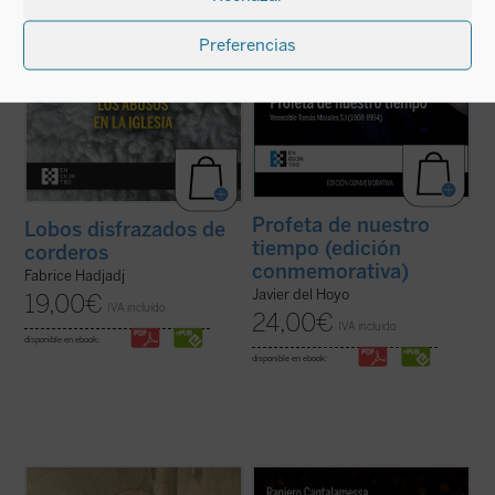
ficha)
(ver ficha)
Preferencias
Profeta de nuestro
Lobos disfrazados de
tiempo (edición
corderos
conmemorativa)
Fabrice Hadjadj
Javier del Hoyo
19,00
€
IVA incluido
24,00
€
IVA incluido
disponible en ebook:
disponible en ebook:
Paolo Prosperi no pretende en este ensayo
El padre Raniero Cantalamessa acompaña