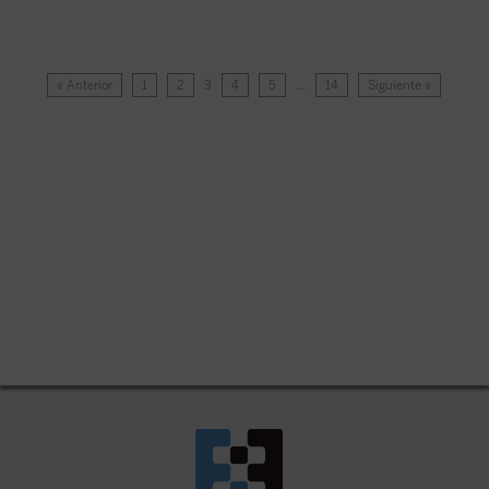
« Anterior
1
2
3
4
5
…
14
Siguiente »