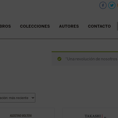
IBROS
COLECCIONES
AUTORES
CONTACTO
“Una revolución de nosotros 
nsayo se adentra en preguntas tan
Reflexiones desde Nyokodō
reúne 