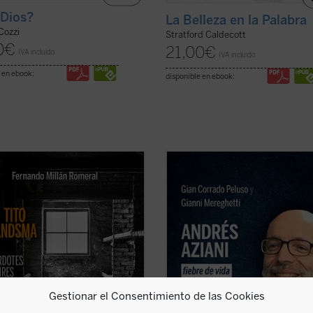
Dios?
La Belleza en la Palabra
Cozzi
Stratford Caldecott
0
€
21,00
€
IVA incluido
IVA incluido
 en ebook:
disponible en ebook:
sacerdotes y religiosos católicos
En Lima, monseñor Lino Panizza, o
ron cautiverio en Dachau. De ellos,
quiso poner en marcha la causa de
 asesinados o murieron a causa de
beatificación en 2016 de un profeso
nalidades unos 1.800, de los cuales,
filosofía italiano llamado Andrés Az
polacos. El carmelita holandés Tito
¿Quién fue este docente que impac
ma ha sido ya canonizado y 57 ...
tal forma las vidas de tantas perso
icha)
...
(ver ficha)
Gestionar el Consentimiento de las Cookies