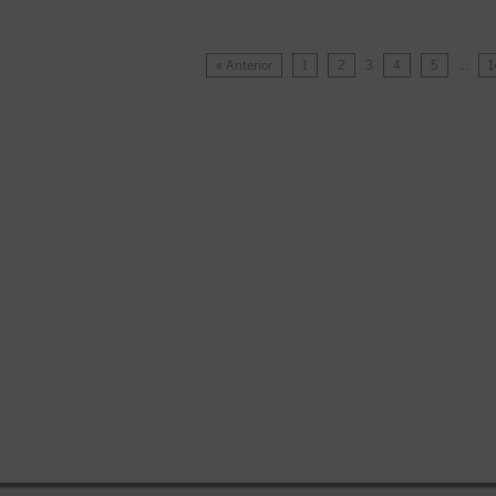
« Anterior
1
2
3
4
5
…
1