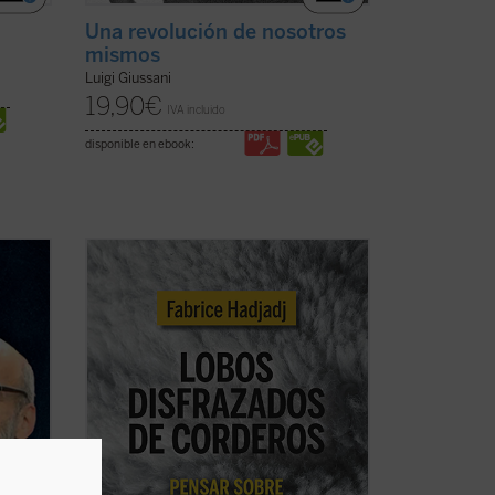
Una revolución de nosotros
mismos
Luigi Giussani
19,90
€
IVA incluido
disponible en ebook:
bispo,
Fabrice Hadjadj nos sumerge en las
raíces del mal, donde, según el Evangelio,
r de
«los lobos se disfrazan de corderos». Una
iani.
denuncia de la mentira, la impostura y la
tó de
credulidad. Un alegato a favor de la fe.
nas a
Un ensayo vigorizante, ejemplar por su ...
(ver ficha)