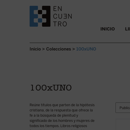
SALTAR AL CONTENIDO.
INICIO
L
Inicio
>
Colecciones
>
100xUNO
100xUNO
Reúne títulos que parten de la hipótesis
cristiana, de la respuesta que ofrece la
fe a la búsqueda de plenitud y
significado de los hombres y mujeres de
todos los tiempos. Libros religiosos
Este e