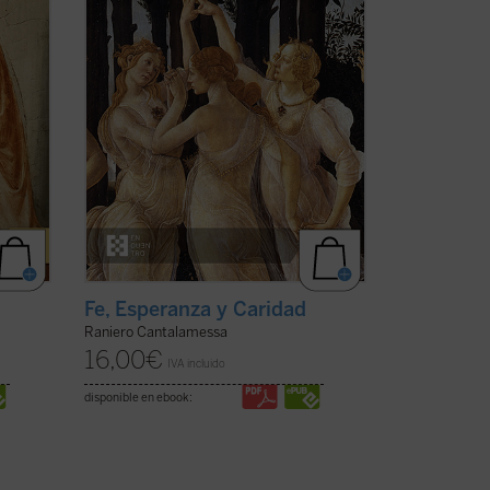
..
(ver
contenido de la fe, por elevado que sea,
que no pueda hacerse ...
(ver ficha)
s
Fe, Esperanza y Caridad
Raniero Cantalamessa
16,00
€
IVA incluido
disponible en ebook: