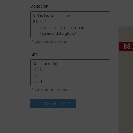
Colección
¿Qué 
sobre 
(Puede seleccionar varias)
intele
a ampl
Año
experi
(Puede seleccionar varias)