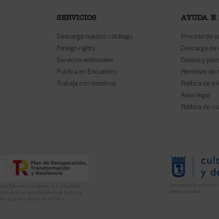
SERVICIOS
AYUDA E
Descarga nuestro catálogo
Proceso de 
Foreign rights
Descarga de
Servicios editoriales
Gastos y plaz
Publica en Encuentro
Permisos de 
Trabaja con nosotros
Política de p
Aviso legal
Política de c
Ediciones Encuentro ha r
l en Ediciones Encuentro, S.A. anualidad
internacionales.
nto de la Lectura, Ministerio de Cultura y
ón de pymes del sector del libro.