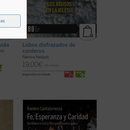
ias
Lobos disfrazados de
vida
corderos
tti
Fabrice Hadjadj
19,00
€
IVA incluido
disponible en ebook:
e
El padre Raniero Cantalamessa
ustivo
acompaña a los lectores en un viaje hacia
que se
la comprensión de las virtudes
ero no
teologales: Fe, Esperanza y Caridad, con
las
la certeza de que no hay ningún