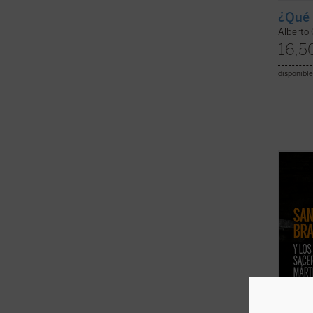
¿Qué 
Alberto 
16,5
disponible
2.652 
sufrie
fueron
las pe
1.106 
Brands
(ver f