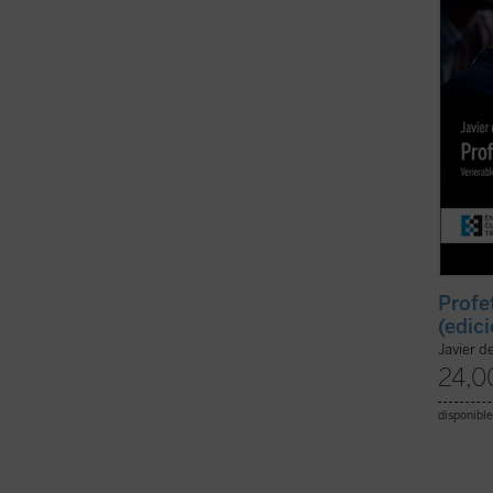
más tr
...
(ver 
Profe
(edic
Javier d
24,0
disponible