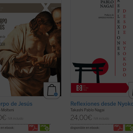
s como profundas: ¿qué significa
serie de escritos breves, meditacio
sús tuvo un cuerpo como el
cartas suyas que conforman una o
ro? ¿Cómo pensó Joseph Ratzinger
valiosísima para seguir, a través d
rpo de Jesús? No como un detalle
intimidad familiar con él, los pasos
 la fe cristiana, sino como una
Takashi hacia el encuentro final con 
ara ...
(ver ficha)
ficha)
erpo de Jesús
Reflexiones desde Nyok
 Molteni
Takashi Pablo Nagai
0
€
24,00
€
IVA incluido
IVA incluido
 en ebook:
disponible en ebook: