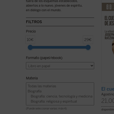
fuera de los esquemas establecidos,
simple
abiertos a lo nuevo, jóvenes de espíritu,
que Je
en diálogo con el mundo.
nuest
el cue
más de
FILTROS
clave p
Precio
10€
29€
Formato (papel/ebook)
Materia
El cu
Agostino
21,0
(Puede seleccionar varias: máx 4)
disponible