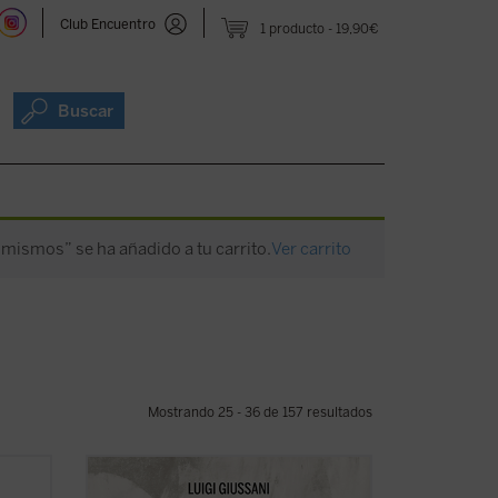
Club Encuentro
1 producto
19,90€
Buscar
mismos” se ha añadido a tu carrito.
Ver carrito
Mostrando 25 - 36 de 157 resultados
una
Giussani continúa su diálogo abierto en