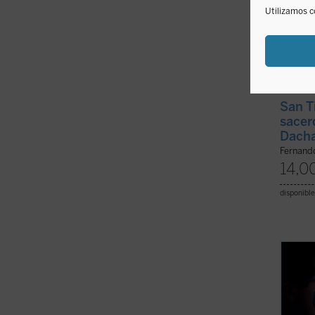
Utilizamos c
San T
sacer
Dach
Fernand
14,0
disponible
Profet
la bio
Tomás 
histór
sociale