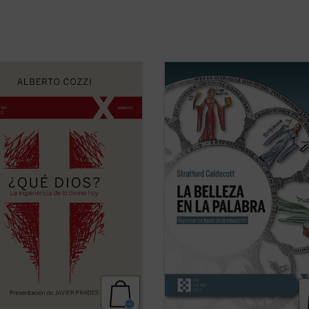
Dios?
nos recuerda que el discurso
La Belleza en la Palabra
es una
Dios no es meramente un ejercicio
contribución única para devolver la
ctual, sino una apertura, un desafío
realidad al centro del aprendizaje. 
iar nuestra comprensión de la
interrogantes ¿qué es una buena
encia humana....
(ver ficha)
educación? o ¿para qué sirve?, Stra
Caldecott ensaya una respuesta
arrojando una nueva ...
(ver ficha)