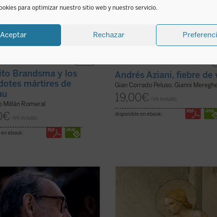
ookies para optimizar nuestro sitio web y nuestro servicio.
Aceptar
Rechazar
Preferenc
ito Brandsma y los
Andrés Aziani, fiebre de 
dotes mártires de
Gian Corrado Peluso, Gianni Mereghe
au
19,00
€
IVA incluido
o Millán Romeral
0
€
disponible en ebook:
IVA incluido
 en ebook:
a de nuestro tiempo
nos presenta
Paolo Prosperi no pretende en est
grafía de un hombre, el Venerable
ensayo ofrecer un comentario exha
Morales SJ, en cuyo devenir
sobre los
Misterios
de Péguy, sino 
ico se amasan los aconteceres
fija un objetivo más circunscrito, p
s y políticos, culturales y eclesiales
menos difícil: intentar comprender 