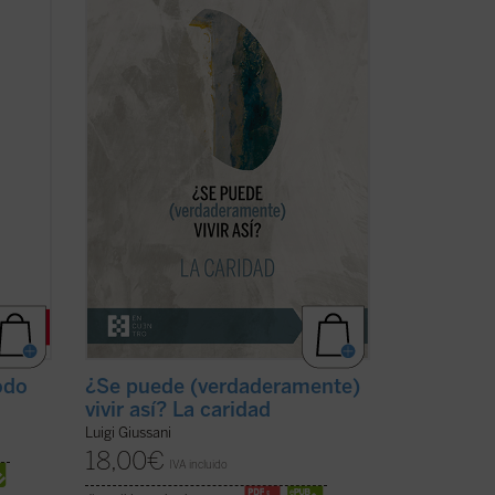
nes y
este tercer y último volumen dedicado a
bra
la caridad, junto con su condición
e una
esencial, el sacrificio, y su consecuencia
 de
práctica, la virginidad....
(ver ficha)
...
(ver
odo
¿Se puede (verdaderamente)
vivir así? La caridad
Luigi Giussani
18,00
€
IVA incluido