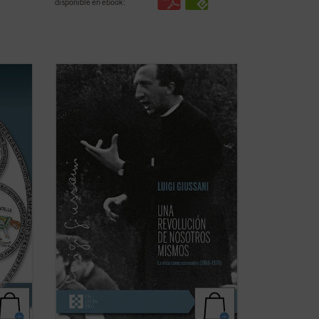
disponible en ebook:
Los textos reunidos en este libro
pertenecen a un momento delicado y
A los
crucial de la historia de Comunión y
Liberación (CL). Se remontan a los años
tford
1968-1970, período en el que la
experiencia nacida de don Giussani en
1954 sufrió una profunda ...
(ver ficha)