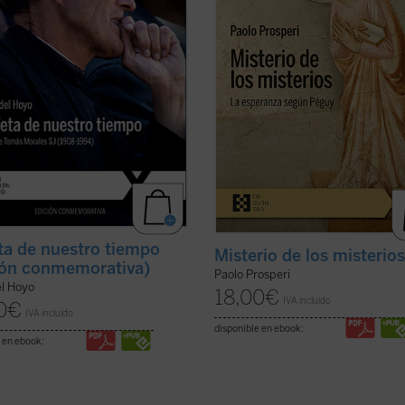
ascendentes de España en el siglo
razones que llevan al autor de este .
ficha)
ficha)
ta de nuestro tiempo
Misterio de los misterio
ión conmemorativa)
Paolo Prosperi
el Hoyo
18,00
€
IVA incluido
0
€
IVA incluido
disponible en ebook:
 en ebook: