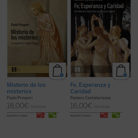
ofrecer un comentario exhaustivo sobre
a los lectores en un viaje hacia la
los
Misterios
de Péguy, sino que se fija un
comprensión de las virtudes teologales: Fe,
objetivo más circunscrito, pero no menos
Esperanza y Caridad, con la certeza de que
difícil: intentar comprender las razones que
no hay ningún contenido de la fe, por
llevan al autor de este ...
(ver ficha)
elevado que sea, que no pueda hacerse ...
(ver ficha)
Misterio de los
Fe, Esperanza y
misterios
Caridad
Paolo Prosperi
Raniero Cantalamessa
18,00
€
16,00
€
IVA incluido
IVA incluido
disponible en ebook:
disponible en ebook: