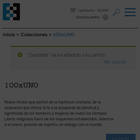
Saltar al contenido.
1 producto
19,00€
Club Encuentro
Inicio
>
Colecciones
>
100xUNO
“Castidad” se ha añadido a tu carrito.
Ver carrito
100xUNO
Reúne títulos que parten de la hipótesis cristiana, de la
respuesta que ofrece la fe a la búsqueda de plenitud y
significado de los hombres y mujeres de todos los tiempos.
Libros religiosos fuera de los esquemas establecidos, abiertos
a lo nuevo, jóvenes de espíritu, en diálogo con el mundo.
FILTROS