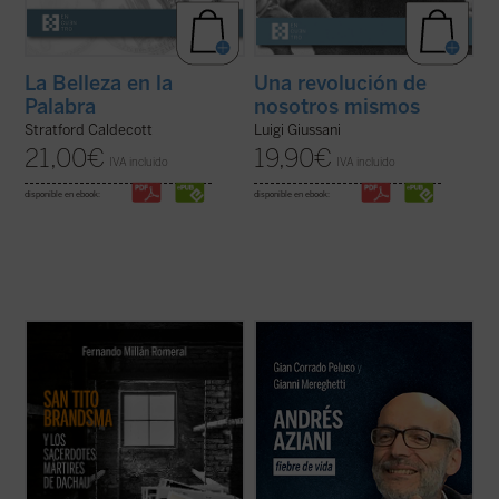
La Belleza en la
Una revolución de
Palabra
nosotros mismos
Stratford Caldecott
Luigi Giussani
21,00
€
19,90
€
IVA incluido
IVA incluido
disponible en ebook:
disponible en ebook:
2.652 sacerdotes y religiosos católicos
En Lima, monseñor Lino Panizza, obispo,
sufrieron cautiverio en Dachau. De ellos,
quiso poner en marcha la causa de
fueron asesinados o murieron a causa de
beatificación en 2016 de un profesor de
las penalidades unos 1.800, de los cuales,
filosofía italiano llamado Andrés Aziani.
1.106 polacos. El carmelita holandés Tito
¿Quién fue este docente que impactó de tal
Brandsma ha sido ya canonizado y 57 ...
forma las vidas de tantas personas a ...
(ver
(ver ficha)
ficha)