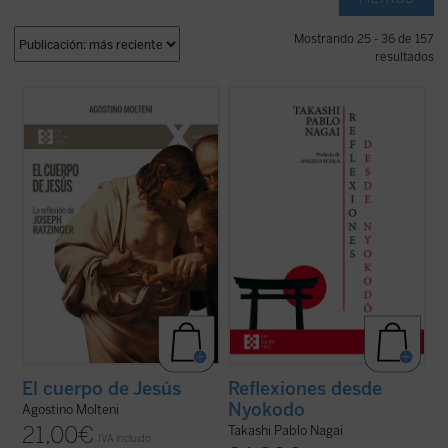
Mostrando 25 - 36 de 157
resultados
Este ensayo se adentra en preguntas tan
Reflexiones desde Nyokodō
reúne una
simples como profundas: ¿qué significa
serie de escritos breves, meditaciones y
que Jesús tuvo un cuerpo como el nuestro?
cartas suyas que conforman una obra
¿Cómo pensó Joseph Ratzinger el cuerpo
valiosísima para seguir, a través de una
de Jesús? No como un detalle más de la fe
intimidad familiar con él, los pasos de
cristiana, sino como una clave para ...
(ver
Takashi hacia el encuentro final con ...
(ver
ficha)
ficha)
El cuerpo de Jesús
Reflexiones desde
Nyokodo
Agostino Molteni
21,00
€
Takashi Pablo Nagai
IVA incluido