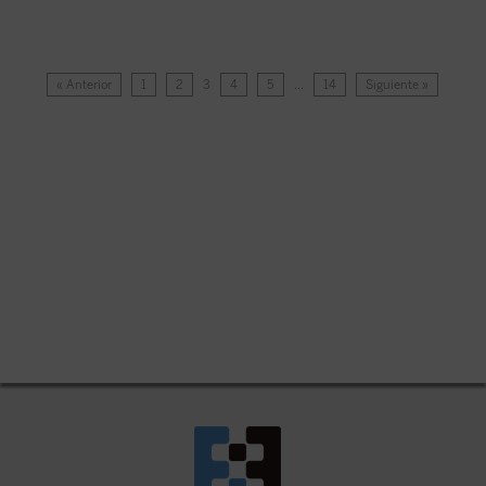
« Anterior
1
2
3
4
5
…
14
Siguiente »