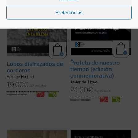
ficha)
(ver ficha)
Preferencias
Profeta de nuestro
Lobos disfrazados de
tiempo (edición
corderos
conmemorativa)
Fabrice Hadjadj
Javier del Hoyo
19,00
€
IVA incluido
24,00
€
IVA incluido
disponible en ebook:
disponible en ebook:
Paolo Prosperi no pretende en este ensayo
El padre Raniero Cantalamessa acompaña