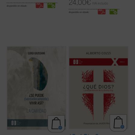
24,00
€
IVA incluido
disponible en ebook:
disponible en ebook:
Giussani continúa su diálogo abierto en
¿Qué Dios?
nos recuerda que el discurso
este tercer y último volumen dedicado a la
sobre Dios no es meramente un ejercicio
caridad, junto con su condición esencial, el
intelectual, sino una apertura, un desafío a
sacrificio, y su consecuencia práctica, la
ampliar nuestra comprensión de la
virginidad....
(ver ficha)
experiencia humana....
(ver ficha)