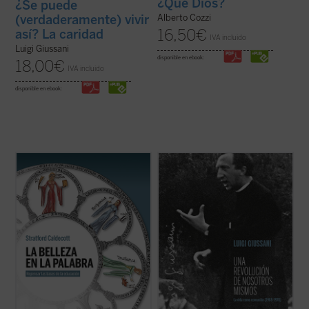
¿Qué Dios?
¿Se puede
(verdaderamente) vivir
Alberto Cozzi
16,50
€
así? La caridad
IVA incluido
Luigi Giussani
disponible en ebook:
18,00
€
IVA incluido
disponible en ebook:
La Belleza en la Palabra
es una
Los textos reunidos en este libro
contribución única para devolver la
pertenecen a un momento delicado y
realidad al centro del aprendizaje. A los
crucial de la historia de Comunión y
interrogantes ¿qué es una buena
Liberación (CL). Se remontan a los años
educación? o ¿para qué sirve?, Stratford
1968-1970, período en el que la experiencia
Caldecott ensaya una respuesta arrojando
nacida de don Giussani en 1954 sufrió una
una nueva ...
(ver ficha)
profunda ...
(ver ficha)