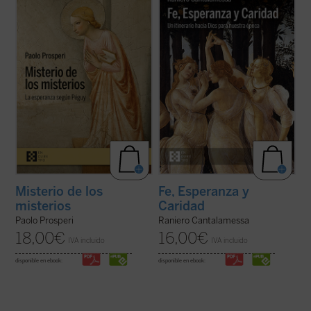
ofrecer un comentario exhaustivo sobre
a los lectores en un viaje hacia la
los
Misterios
de Péguy, sino que se fija un
comprensión de las virtudes teologales: Fe,
objetivo más circunscrito, pero no menos
Esperanza y Caridad, con la certeza de que
difícil: intentar comprender las razones que
no hay ningún contenido de la fe, por
llevan al autor de este ...
(ver ficha)
elevado que sea, que no pueda hacerse ...
(ver ficha)
Misterio de los
Fe, Esperanza y
misterios
Caridad
Paolo Prosperi
Raniero Cantalamessa
18,00
€
16,00
€
IVA incluido
IVA incluido
disponible en ebook:
disponible en ebook: