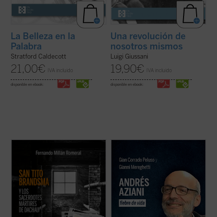
La Belleza en la
Una revolución de
Palabra
nosotros mismos
Stratford Caldecott
Luigi Giussani
21,00
€
19,90
€
IVA incluido
IVA incluido
disponible en ebook:
disponible en ebook:
2.652 sacerdotes y religiosos católicos
En Lima, monseñor Lino Panizza, obispo,
sufrieron cautiverio en Dachau. De ellos,
quiso poner en marcha la causa de
fueron asesinados o murieron a causa de
beatificación en 2016 de un profesor de
las penalidades unos 1.800, de los cuales,
filosofía italiano llamado Andrés Aziani.
1.106 polacos. El carmelita holandés Tito
¿Quién fue este docente que impactó de tal
Brandsma ha sido ya canonizado y 57 ...
forma las vidas de tantas personas a ...
(ver
(ver ficha)
ficha)