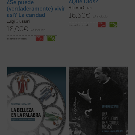
¿Qué Dios?
¿Se puede
(verdaderamente) vivir
Alberto Cozzi
16,50
€
así? La caridad
IVA incluido
Luigi Giussani
disponible en ebook:
18,00
€
IVA incluido
disponible en ebook:
La Belleza en la Palabra
es una
Los textos reunidos en este libro
contribución única para devolver la
pertenecen a un momento delicado y
realidad al centro del aprendizaje. A los
crucial de la historia de Comunión y
interrogantes ¿qué es una buena
Liberación (CL). Se remontan a los años
educación? o ¿para qué sirve?, Stratford
1968-1970, período en el que la experiencia
Caldecott ensaya una respuesta arrojando
nacida de don Giussani en 1954 sufrió una
una nueva ...
(ver ficha)
profunda ...
(ver ficha)