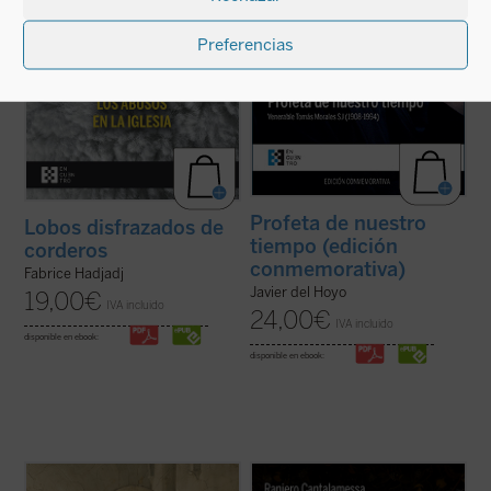
ficha)
(ver ficha)
Preferencias
Profeta de nuestro
Lobos disfrazados de
tiempo (edición
corderos
conmemorativa)
Fabrice Hadjadj
Javier del Hoyo
19,00
€
IVA incluido
24,00
€
IVA incluido
disponible en ebook:
disponible en ebook:
Paolo Prosperi no pretende en este ensayo
El padre Raniero Cantalamessa acompaña