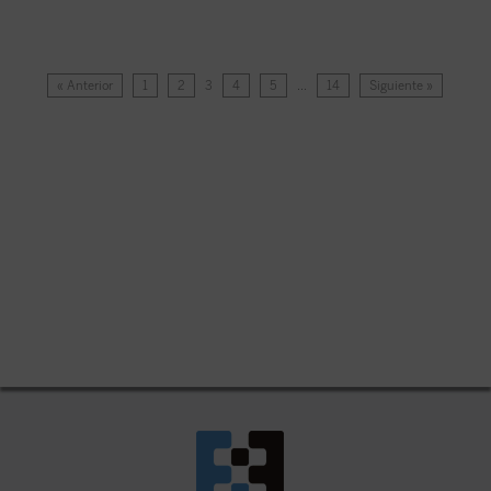
« Anterior
1
2
3
4
5
…
14
Siguiente »