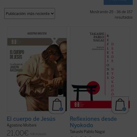
Mostrando 25 - 36 de 157
resultados
Este ensayo se adentra en preguntas tan
Reflexiones desde Nyokodō
reúne una
simples como profundas: ¿qué significa
serie de escritos breves, meditaciones y
que Jesús tuvo un cuerpo como el nuestro?
cartas suyas que conforman una obra
¿Cómo pensó Joseph Ratzinger el cuerpo
valiosísima para seguir, a través de una
de Jesús? No como un detalle más de la fe
intimidad familiar con él, los pasos de
cristiana, sino como una clave para ...
(ver
Takashi hacia el encuentro final con ...
(ver
ficha)
ficha)
El cuerpo de Jesús
Reflexiones desde
Nyokodo
Agostino Molteni
21,00
€
Takashi Pablo Nagai
IVA incluido