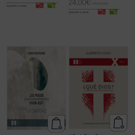
24,00
€
IVA incluido
disponible en ebook:
disponible en ebook:
Giussani continúa su diálogo abierto en
¿Qué Dios?
nos recuerda que el discurso
este tercer y último volumen dedicado a la
sobre Dios no es meramente un ejercicio
caridad, junto con su condición esencial, el
intelectual, sino una apertura, un desafío a
sacrificio, y su consecuencia práctica, la
ampliar nuestra comprensión de la
virginidad....
(ver ficha)
experiencia humana....
(ver ficha)