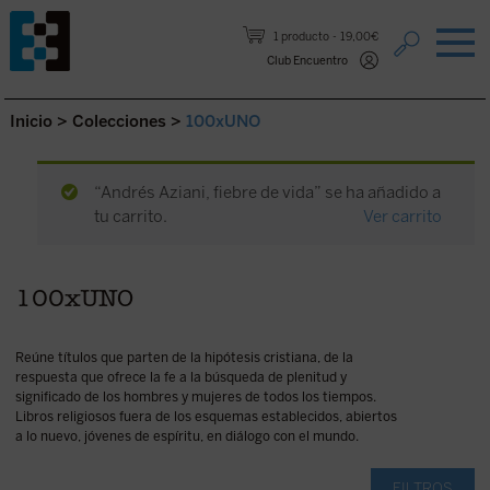
Saltar al contenido.
1 producto
19,00€
Club Encuentro
Inicio
>
Colecciones
>
100xUNO
“Andrés Aziani, fiebre de vida” se ha añadido a
tu carrito.
Ver carrito
100xUNO
Reúne títulos que parten de la hipótesis cristiana, de la
respuesta que ofrece la fe a la búsqueda de plenitud y
significado de los hombres y mujeres de todos los tiempos.
Libros religiosos fuera de los esquemas establecidos, abiertos
a lo nuevo, jóvenes de espíritu, en diálogo con el mundo.
FILTROS