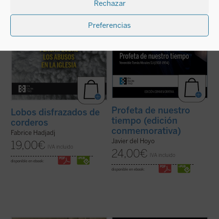
Rechazar
ensayo vigorizante, ejemplar por su ...
(ver
más trascendentes de España en el siglo ...
ficha)
(ver ficha)
Preferencias
Profeta de nuestro
Lobos disfrazados de
tiempo (edición
corderos
conmemorativa)
Fabrice Hadjadj
Javier del Hoyo
19,00
€
IVA incluido
24,00
€
IVA incluido
disponible en ebook:
disponible en ebook: