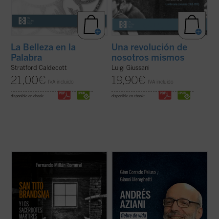
La Belleza en la
Una revolución de
Palabra
nosotros mismos
Stratford Caldecott
Luigi Giussani
21,00
€
19,90
€
IVA incluido
IVA incluido
disponible en ebook:
disponible en ebook:
2.652 sacerdotes y religiosos católicos
En Lima, monseñor Lino Panizza, obispo,
sufrieron cautiverio en Dachau. De ellos,
quiso poner en marcha la causa de
fueron asesinados o murieron a causa de
beatificación en 2016 de un profesor de
las penalidades unos 1.800, de los cuales,
filosofía italiano llamado Andrés Aziani.
1.106 polacos. El carmelita holandés Tito
¿Quién fue este docente que impactó de tal
Brandsma ha sido ya canonizado y 57 ...
forma las vidas de tantas personas a ...
(ver
(ver ficha)
ficha)