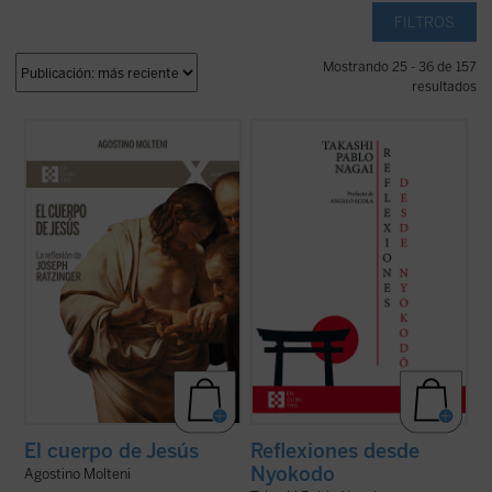
FILTROS
Mostrando 25 - 36 de 157
resultados
Este ensayo se adentra en preguntas tan
Reflexiones desde Nyokodō
reúne una
simples como profundas: ¿qué significa
serie de escritos breves, meditaciones y
que Jesús tuvo un cuerpo como el nuestro?
cartas suyas que conforman una obra
¿Cómo pensó Joseph Ratzinger el cuerpo
valiosísima para seguir, a través de una
de Jesús? No como un detalle más de la fe
intimidad familiar con él, los pasos de
cristiana, sino como una clave para ...
(ver
Takashi hacia el encuentro final con ...
(ver
ficha)
ficha)
El cuerpo de Jesús
Reflexiones desde
Nyokodo
Agostino Molteni