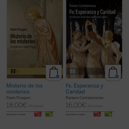
Paolo Prosperi no pretende en este ensayo
El padre Raniero Cantalamessa acompaña
ofrecer un comentario exhaustivo sobre
a los lectores en un viaje hacia la
los
Misterios
de Péguy, sino que se fija un
comprensión de las virtudes teologales: Fe,
objetivo más circunscrito, pero no menos
Esperanza y Caridad, con la certeza de que
difícil: intentar comprender las razones que
no hay ningún contenido de la fe, por
llevan al autor de este ...
(ver ficha)
elevado que sea, que no pueda hacerse ...
(ver ficha)
Misterio de los
Fe, Esperanza y
misterios
Caridad
Paolo Prosperi
Raniero Cantalamessa
18,00
€
16,00
€
IVA incluido
IVA incluido
disponible en ebook:
disponible en ebook: