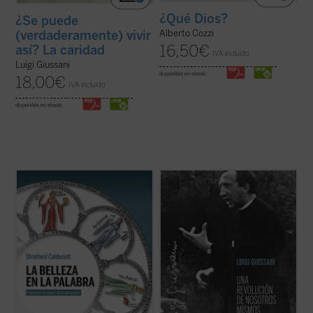
¿Qué Dios?
¿Se puede
(verdaderamente) vivir
Alberto Cozzi
16,50
€
así? La caridad
IVA incluido
Luigi Giussani
disponible en ebook:
18,00
€
IVA incluido
disponible en ebook:
La Belleza en la Palabra
es una
Los textos reunidos en este libro
contribución única para devolver la
pertenecen a un momento delicado y
realidad al centro del aprendizaje. A los
crucial de la historia de Comunión y
interrogantes ¿qué es una buena
Liberación (CL). Se remontan a los años
educación? o ¿para qué sirve?, Stratford
1968-1970, período en el que la experiencia
Caldecott ensaya una respuesta arrojando
nacida de don Giussani en 1954 sufrió una
una nueva ...
(ver ficha)
profunda ...
(ver ficha)