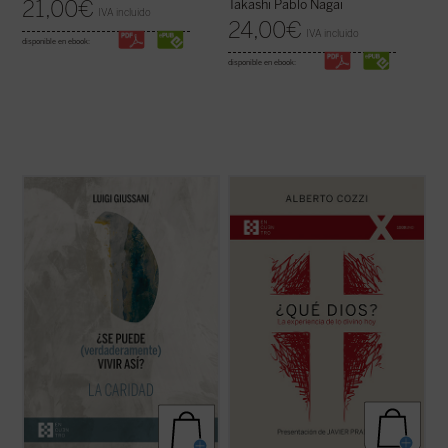
21,00
€
Takashi Pablo Nagai
IVA incluido
24,00
€
IVA incluido
disponible en ebook:
disponible en ebook:
Giussani continúa su diálogo abierto en
¿Qué Dios?
nos recuerda que el discurso
este tercer y último volumen dedicado a la
sobre Dios no es meramente un ejercicio
caridad, junto con su condición esencial, el
intelectual, sino una apertura, un desafío a
sacrificio, y su consecuencia práctica, la
ampliar nuestra comprensión de la
virginidad....
(ver ficha)
experiencia humana....
(ver ficha)