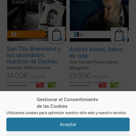
San Tito Brandsma y
Andrés Aziani, fiebre
los sacerdotes
de vida
mártires de Dachau
Gian Corrado Peluso, Gianni
Fernando Millán Romeral
Mereghetti
14,00
€
19,00
€
IVA incluido
IVA incluido
disponible en ebook:
disponible en ebook:
Gestionar el Consentimiento
de las Cookies
Utilizamos cookies para optimizar nuestro sitio web y nuestro servicio.
Fabrice Hadjadj nos sumerge en las raíces
Profeta de nuestro tiempo
nos presenta la
del mal, donde, según el Evangelio, «los
biografía de un hombre, el Venerable
Aceptar
lobos se disfrazan de corderos». Una
Tomás Morales SJ, en cuyo devenir
denuncia de la mentira, la impostura y la
histórico se amasan los aconteceres
credulidad. Un alegato a favor de la fe. Un
sociales y políticos, culturales y eclesiales