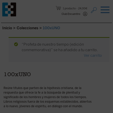
Saltar al contenido.
1 producto
24,00€
Club Encuentro
Inicio
>
Colecciones
>
100xUNO
“Profeta de nuestro tiempo (edición
conmemorativa)” se ha añadido a tu carrito.
Ver carrito
100xUNO
Reúne títulos que parten de la hipótesis cristiana, de la
respuesta que ofrece la fe a la búsqueda de plenitud y
significado de los hombres y mujeres de todos los tiempos.
Libros religiosos fuera de los esquemas establecidos, abiertos
a lo nuevo, jóvenes de espíritu, en diálogo con el mundo.