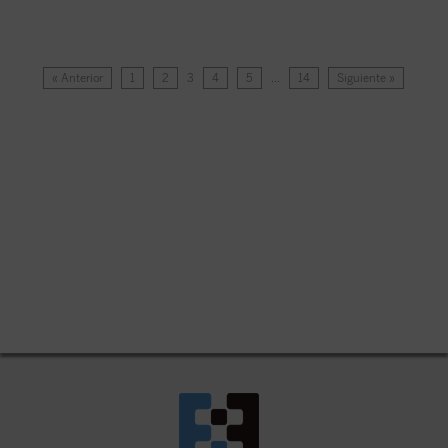
« Anterior
1
2
3
4
5
…
14
Siguiente »