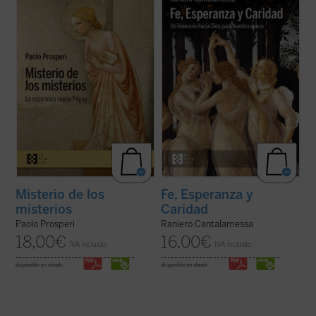
ofrecer un comentario exhaustivo sobre
a los lectores en un viaje hacia la
los
Misterios
de Péguy, sino que se fija un
comprensión de las virtudes teologales: Fe,
objetivo más circunscrito, pero no menos
Esperanza y Caridad, con la certeza de que
difícil: intentar comprender las razones que
no hay ningún contenido de la fe, por
llevan al autor de este ...
(ver ficha)
elevado que sea, que no pueda hacerse ...
(ver ficha)
Misterio de los
Fe, Esperanza y
misterios
Caridad
Paolo Prosperi
Raniero Cantalamessa
18,00
€
16,00
€
IVA incluido
IVA incluido
disponible en ebook:
disponible en ebook: