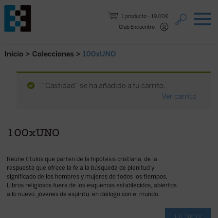
Saltar al contenido.
1 producto
19,00€
Club Encuentro
Inicio
>
Colecciones
>
100xUNO
“Castidad” se ha añadido a tu carrito.
Ver carrito
100xUNO
Reúne títulos que parten de la hipótesis cristiana, de la
respuesta que ofrece la fe a la búsqueda de plenitud y
significado de los hombres y mujeres de todos los tiempos.
Libros religiosos fuera de los esquemas establecidos, abiertos
a lo nuevo, jóvenes de espíritu, en diálogo con el mundo.
FILTROS