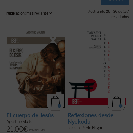
Mostrando 25 - 36 de 157
resultados
Este ensayo se adentra en preguntas tan
Reflexiones desde Nyokodō
reúne una
simples como profundas: ¿qué significa
serie de escritos breves, meditaciones y
que Jesús tuvo un cuerpo como el nuestro?
cartas suyas que conforman una obra
¿Cómo pensó Joseph Ratzinger el cuerpo
valiosísima para seguir, a través de una
de Jesús? No como un detalle más de la fe
intimidad familiar con él, los pasos de
cristiana, sino como una clave para ...
(ver
Takashi hacia el encuentro final con ...
(ver
ficha)
ficha)
El cuerpo de Jesús
Reflexiones desde
Nyokodo
Agostino Molteni
21,00
€
Takashi Pablo Nagai
IVA incluido