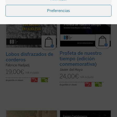
ficha)
(ver ficha)
Preferencias
Profeta de nuestro
Lobos disfrazados de
tiempo (edición
corderos
conmemorativa)
Fabrice Hadjadj
Javier del Hoyo
19,00
€
IVA incluido
24,00
€
IVA incluido
disponible en ebook:
disponible en ebook:
Paolo Prosperi no pretende en este ensayo
El padre Raniero Cantalamessa acompaña