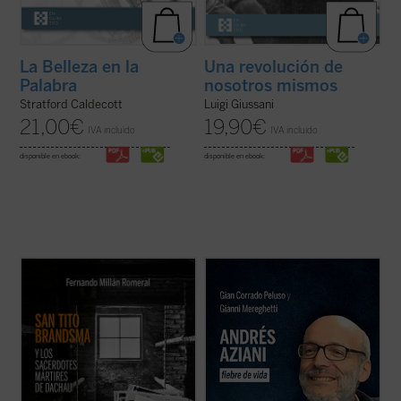
La Belleza en la
Una revolución de
Palabra
nosotros mismos
Stratford Caldecott
Luigi Giussani
21,00
€
19,90
€
IVA incluido
IVA incluido
disponible en ebook:
disponible en ebook:
2.652 sacerdotes y religiosos católicos
En Lima, monseñor Lino Panizza, obispo,
sufrieron cautiverio en Dachau. De ellos,
quiso poner en marcha la causa de
fueron asesinados o murieron a causa de
beatificación en 2016 de un profesor de
las penalidades unos 1.800, de los cuales,
filosofía italiano llamado Andrés Aziani.
1.106 polacos. El carmelita holandés Tito
¿Quién fue este docente que impactó de tal
Brandsma ha sido ya canonizado y 57 ...
forma las vidas de tantas personas a ...
(ver
(ver ficha)
ficha)