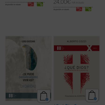
24,00
€
IVA incluido
disponible en ebook:
disponible en ebook:
Giussani continúa su diálogo abierto en
¿Qué Dios?
nos recuerda que el discurso
este tercer y último volumen dedicado a la
sobre Dios no es meramente un ejercicio
caridad, junto con su condición esencial, el
intelectual, sino una apertura, un desafío a
sacrificio, y su consecuencia práctica, la
ampliar nuestra comprensión de la
virginidad....
(ver ficha)
experiencia humana....
(ver ficha)