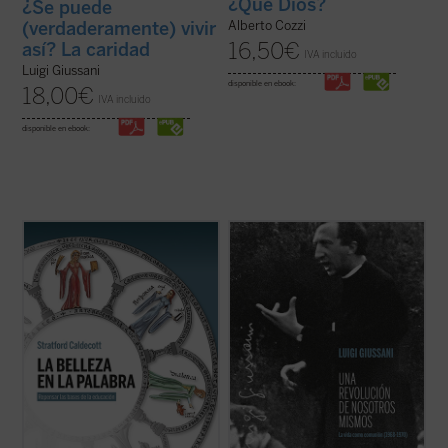
¿Qué Dios?
¿Se puede
(verdaderamente) vivir
Alberto Cozzi
16,50
€
así? La caridad
IVA incluido
Luigi Giussani
disponible en ebook:
18,00
€
IVA incluido
disponible en ebook:
La Belleza en la Palabra
es una
Los textos reunidos en este libro
contribución única para devolver la
pertenecen a un momento delicado y
realidad al centro del aprendizaje. A los
crucial de la historia de Comunión y
interrogantes ¿qué es una buena
Liberación (CL). Se remontan a los años
educación? o ¿para qué sirve?, Stratford
1968-1970, período en el que la experiencia
Caldecott ensaya una respuesta arrojando
nacida de don Giussani en 1954 sufrió una
una nueva ...
(ver ficha)
profunda ...
(ver ficha)