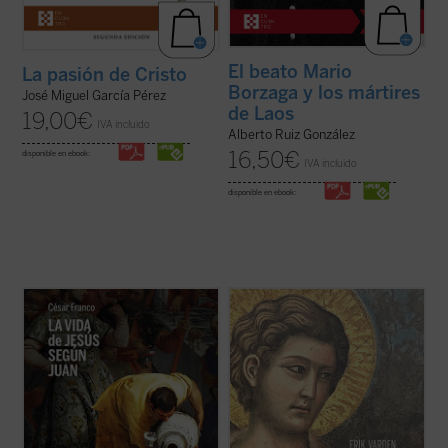
El beato Mario
La pasión de Cristo
Borzaga y los mártires
José Miguel García Pérez
de Laos
19,00
€
IVA incluido
Alberto Ruiz González
16,50
€
disponible en ebook:
IVA incluido
disponible en ebook:
Este ensayo de Mons. César Franco ofrece
Erik Varden muestra —en un texto
con estilo diáfano y apasionado una
enriquecido con una amplia gama de
introducción a la vida de Jesús narrada en
referencias a las escrituras, la literatura, la
el evangelio de Juan, que permite al lector
música, la pintura y la escultura— que la
acceder al texto sin complicaciones.
castidad, la dirección única de los sentidos,
Dividido en dos partes, la primera ...
(ver
es una cualidad atractiva y ...
(ver ficha)
ficha)