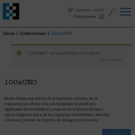
Saltar al contenido.
1 producto
19,00€
Club Encuentro
Inicio
>
Colecciones
>
100xUNO
“Castidad” se ha añadido a tu carrito.
Ver carrito
100xUNO
Reúne títulos que parten de la hipótesis cristiana, de la
respuesta que ofrece la fe a la búsqueda de plenitud y
significado de los hombres y mujeres de todos los tiempos.
Libros religiosos fuera de los esquemas establecidos, abiertos
a lo nuevo, jóvenes de espíritu, en diálogo con el mundo.
FILTROS