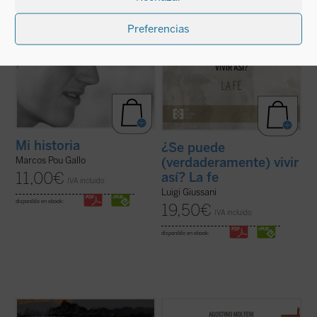
ficha)
Preferencias
Mi historia
¿Se puede
(verdaderamente) vivir
Marcos Pou Gallo
11,00
€
así? La fe
IVA incluido
Luigi Giussani
disponible en ebook:
19,50
€
IVA incluido
disponible en ebook:
Un libro en el que el genio del autor brilla
Hasta ahora los apreciables estudios