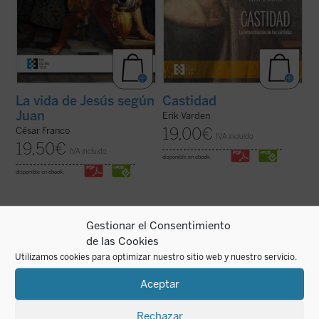
La vida de Jesús según
Castidad
Juan
Erik Varden
19,00
€
César Franco
IVA incluido
19,50
€
IVA incluido
disponible en ebook:
disponible en ebook:
Gestionar el Consentimiento
de las Cookies
Utilizamos cookies para optimizar nuestro sitio web y nuestro servicio.
«Es algo extraño hablar de 'mi historia'
A modo de comentario,
¿Se puede
puesto que lo único interesante en ella, lo
(verdaderamente) vivir así?
propone
Aceptar
único que la salva de ser una historia
diálogos entre el autor y grupos de jóvenes.
aburrida y plana es lo que Cristo ha hecho
Este primer volumen, en palabras de
en mi vida. Por lo tanto, es más bien la
Giussani, transita por estos tres senderos:
historia de lo que Cristo ha hecho ...
(ver
«fe, certeza de una presencia; ...
(ver ficha)
Rechazar