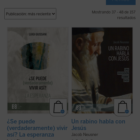
Mostrando 37 - 48 de 157
resultados
En este volumen descubrimos, dice
Imagínate transportado dos mil años atrás,
Giussani, que la esperanza es una palabra
a Galilea, justo en el momento en que Jesús
humana: «La esperanza cristiana es la más
pronuncia su Sermón de la Montaña.
rica apertura a la realidad, el más rico
Después de escucharle, ¿abandonarías tus
descubrimiento en la realidad, la mayor
convicciones religiosas y tu ideología para
exaltación de la realidad que el hombre ...
seguirle, o te aferrarías a ...
(ver ficha)
(ver ficha)
¿Se puede
Un rabino habla con
(verdaderamente) vivir
Jesús
así? La esperanza
Jacob Neusner