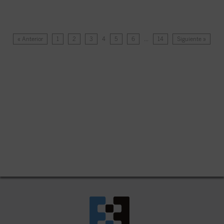
« Anterior
1
2
3
4
5
6
…
14
Siguiente »