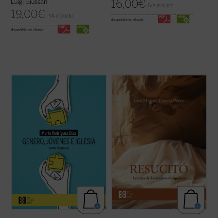
16,00
€
Luigi Giussani
IVA incluido
19,00
€
IVA incluido
disponible en ebook:
disponible en ebook:
Alrededor del género se ha abierto una
José Miguel García centra la atención
enorme brecha que separa a padres e
sobre las dificultades o extrañezas
hijos, nietos y abuelos. No hay quien se
contenidas en los relatos evangélicos, que
entienda y se escuche. En las familias es
son los testimonios más explícitos acerca
motivo de disputa, los hijos no se sienten
de lo que aconteció después de la muerte y
acogidos y los padres se frustran ante
sepultura de Jesús de Nazaret. El ...
(ver
ideas ...
(ver ficha)
ficha)