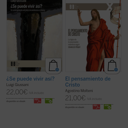
especialmente, en un recorrido
sobre la «teología» de Charles Péguy se
humanamente razonable y atractivo a
han centrado solamente en algunos
través de los conceptos principales que
aspectos específicos de la reflexión
describen la existencia cristiana: fe
cristiana, pero no han indagado sobre
(libertad, obediencia), esperanza (pobreza,
cómo el escritor supo reconocer el
confianza) y ...
(ver ficha)
pensamiento de ...
(ver ficha)
¿Se puede vivir así?
El pensamiento de
Cristo
Luigi Giussani
22,00
€
Agostino Molteni
IVA incluido
21,00
€
IVA incluido
disponible en ebook:
disponible en ebook: