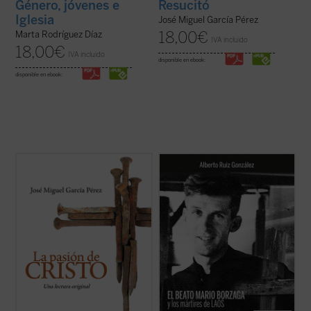
Género, jóvenes e
Resucitó
Iglesia
José Miguel García Pérez
18,00
€
Marta Rodríguez Díaz
IVA incluido
18,00
€
IVA incluido
disponible en ebook:
disponible en ebook:
Un análisis atento de los relatos de la
Mario Borzaga, natural de Trento, había
pasión de Cristo que aparecen en los
llegado a Laos en 1957, recién ordenado
cuatro evangelios canónicos revela
sacerdote. Fue martirizado poco después,
llamativas diferencias, incluso
en 1960, a sus 27 años. Escribió un
contradicciones, entre algunos de los
precioso diario que da voz a su vocación de
pasajes narrados en ellos. El autor de este
misionero oblato, que ilumina la ...
(ver
libro ofrece, ...
(ver ficha)
ficha)