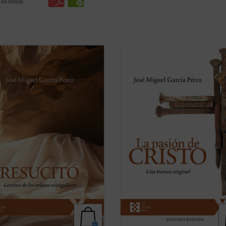
 en ebook:
iguel García centra la atención
Un análisis atento de los relatos de 
las dificultades o extrañezas
pasión de Cristo que aparecen en l
idas en los relatos evangélicos,
cuatro evangelios canónicos revela
n los testimonios más explícitos
llamativas diferencias, incluso
 de lo que aconteció después de la
contradicciones, entre algunos de l
 y sepultura de Jesús de Nazaret.
pasajes narrados en ellos. El autor
er ficha)
este libro ofrece, ...
(ver ficha)