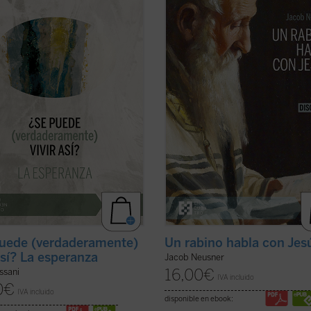
ni, que la esperanza es una
atrás, a Galilea, justo en el momen
a humana: «La esperanza cristiana
que Jesús pronuncia su Sermón de 
más rica apertura a la realidad, el
Montaña. Después de escucharle,
co descubrimiento en la realidad,
¿abandonarías tus convicciones
or exaltación de la realidad que el
religiosas y tu ideología para seguir
 ...
(ver ficha)
te aferrarías a ...
(ver ficha)
uede (verdaderamente)
Un rabino habla con Jes
 así? La esperanza
Jacob Neusner
16,00
€
ussani
IVA incluido
0
€
IVA incluido
disponible en ebook: