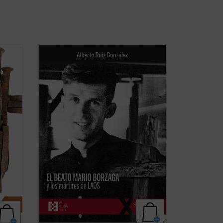
la
Mario Borzaga, natural de Trento, había
os
llegado a Laos en 1957, recién ordenado
sacerdote. Fue martirizado poco
después, en 1960, a sus 27 años. Escribió
os
un precioso diario que da voz a su
 de
vocación de misionero oblato, que
ilumina la ...
(ver ficha)