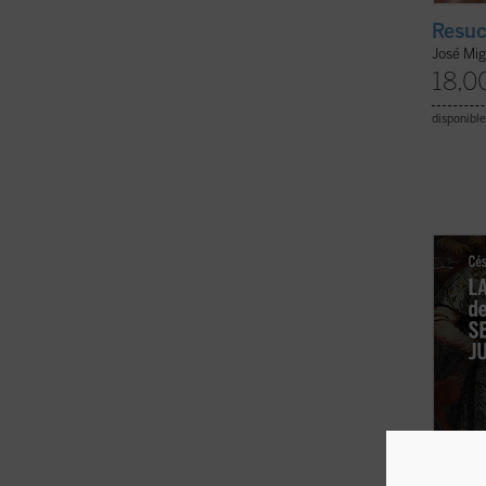
Resuc
José Mig
18,0
disponible
Este e
ofrece
una in
narrad
permit
compli
primera