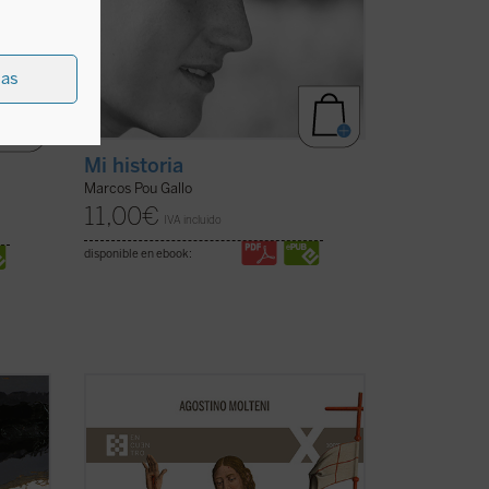
ias
Mi historia
Marcos Pou Gallo
11,00
€
IVA incluido
disponible en ebook:
 brilla
Hasta ahora los apreciables estudios
sobre la «teología» de Charles Péguy se
o a
han centrado solamente en algunos
 que
aspectos específicos de la reflexión
cristiana, pero no han indagado sobre