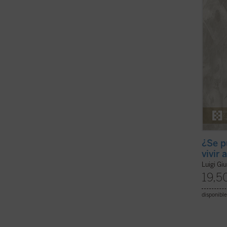
tres s
presenc
¿Se p
vivir 
Luigi Gi
19,5
disponible