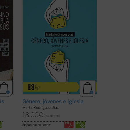
to en
enorme brecha que separa a padres e
la
hijos, nietos y abuelos. No hay quien se
entienda y se escuche. En las familias es
motivo de disputa, los hijos no se sienten
le, o
acogidos y los padres se frustran ante
ideas ...
(ver ficha)
ús
Género, jóvenes e Iglesia
Marta Rodríguez Díaz
18,00
€
IVA incluido
disponible en ebook: