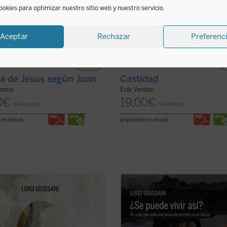
ookies para optimizar nuestro sitio web y nuestro servicio.
Aceptar
Rechazar
Preferenc
da de Jesús según Juan
Castidad
ranco
Erik Varden
0
€
19,00
€
IVA incluido
IVA incluido
 en ebook:
disponible en ebook:
o de comentario,
¿Se puede
Un libro en el que el genio del autor
deramente) vivir así?
propone
especialmente, en un recorrido
os entre el autor y grupos de
humanamente razonable y atractiv
s. Este primer volumen, en
través de los conceptos principales
as de Giussani, transita por estos
describen la existencia cristiana: fe