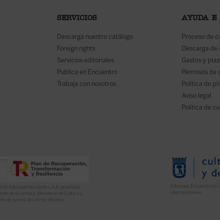
SERVICIOS
AYUDA E
Descarga nuestro catálogo
Proceso de 
Foreign rights
Descarga de
Servicios editoriales
Gastos y plaz
Publica en Encuentro
Permisos de 
Trabaja con nosotros
Política de p
Aviso legal
Política de c
Ediciones Encuentro ha r
l en Ediciones Encuentro, S.A. anualidad
internacionales.
nto de la Lectura, Ministerio de Cultura y
ón de pymes del sector del libro.