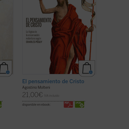
cómo el escritor supo reconocer el
pensamiento de ...
(ver ficha)
El pensamiento de Cristo
Agostino Molteni
21,00
€
IVA incluido
disponible en ebook: