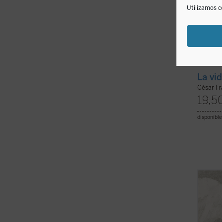
Utilizamos c
La vi
César F
19,5
disponible
A mod
(verda
diálog
jóvene
palabr