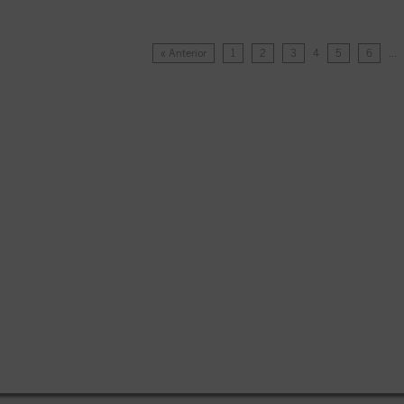
« Anterior
1
2
3
4
5
6
…