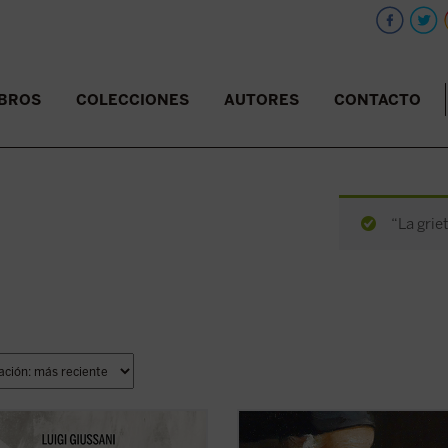
IBROS
COLECCIONES
AUTORES
CONTACTO
“La griet
e volumen descubrimos, dice
Imagínate transportado dos mil añ