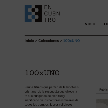
SALTAR AL CONTENIDO.
INICIO
L
Inicio
>
Colecciones
>
100xUNO
100xUNO
Reúne títulos que parten de la hipótesis
cristiana, de la respuesta que ofrece la
fe a la búsqueda de plenitud y
significado de los hombres y mujeres de
todos los tiempos. Libros religiosos
En est