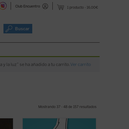
Club Encuentro
1 producto
16,00€
Buscar
a y la luz” se ha añadido a tu carrito.
Ver carrito
Mostrando 37 - 48 de 157 resultados
os
Alrededor del género se ha abierto una