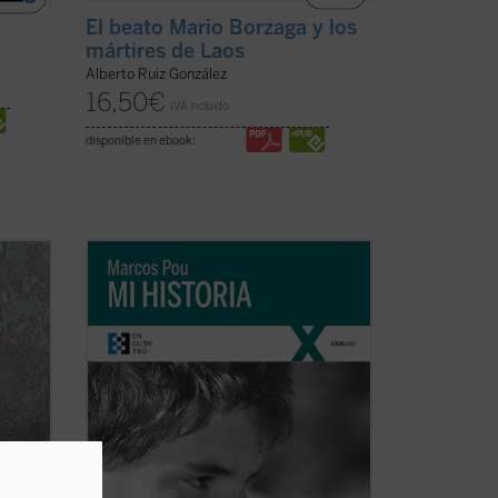
El beato Mario Borzaga y los
mártires de Laos
Alberto Ruiz González
16,50
€
IVA incluido
disponible en ebook:
«Es algo extraño hablar de 'mi historia'
de
puesto que lo único interesante en ella, lo
atura,
único que la salva de ser una historia
— que
aburrida y plana es lo que Cristo ha
s
hecho en mi vida. Por lo tanto, es más
...
bien la historia de lo que Cristo ha hecho
...
(ver ficha)