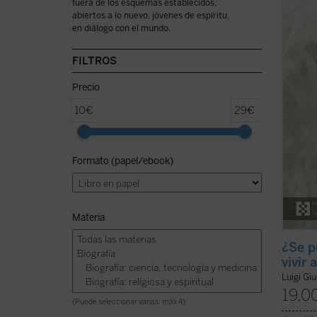
fuera de los esquemas establecidos,
Giussa
abiertos a lo nuevo, jóvenes de espíritu,
palabr
en diálogo con el mundo.
es la 
más ri
la may
FILTROS
hombre
Precio
10€
29€
Formato (papel/ebook)
Materia
¿Se p
vivir
Luigi Gi
19,0
(Puede seleccionar varias: máx 4)