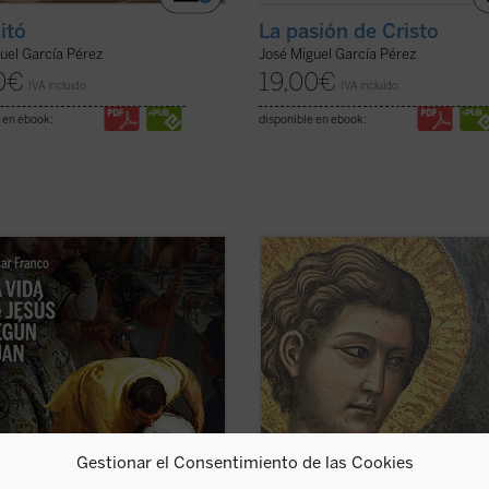
itó
La pasión de Cristo
uel García Pérez
José Miguel García Pérez
0
€
19,00
€
IVA incluido
IVA incluido
 en ebook:
disponible en ebook:
nsayo de Mons. César Franco
Erik Varden muestra —en un texto
 con estilo diáfano y apasionado
enriquecido con una amplia gama 
troducción a la vida de Jesús
referencias a las escrituras, la liter
a en el evangelio de Juan, que
la música, la pintura y la escultura
e al lector acceder al texto sin
la castidad, la dirección única de lo
caciones. Dividido en dos partes, la
sentidos, es una cualidad atractiva y 
 ...
(ver ficha)
(ver ficha)
Gestionar el Consentimiento de las Cookies