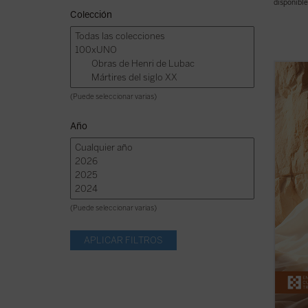
disponible
Colección
José M
sobre 
(Puede seleccionar varias)
conten
que so
Año
acerca
muerte
El ...
(v
(Puede seleccionar varias)