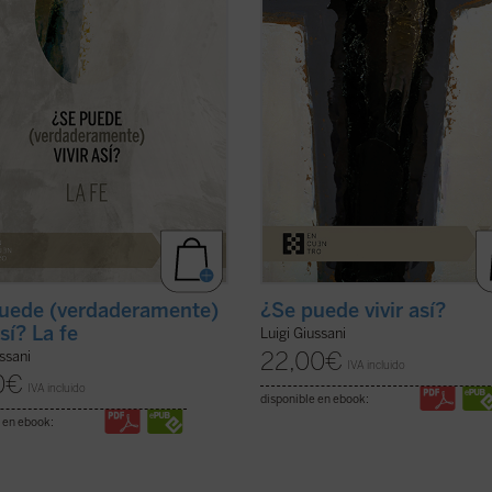
enderos: «fe, certeza de una
(libertad, obediencia), esperanza
ia; ...
(ver ficha)
(pobreza, confianza) y ...
(ver ficha)
uede (verdaderamente)
¿Se puede vivir así?
así? La fe
Luigi Giussani
22,00
€
ussani
IVA incluido
0
€
IVA incluido
disponible en ebook:
 en ebook: