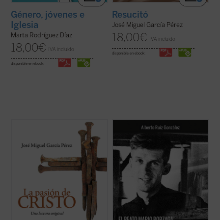
Género, jóvenes e
Resucitó
Iglesia
José Miguel García Pérez
18,00
€
Marta Rodríguez Díaz
IVA incluido
18,00
€
IVA incluido
disponible en ebook:
disponible en ebook:
Un análisis atento de los relatos de la
Mario Borzaga, natural de Trento, había
pasión de Cristo que aparecen en los
llegado a Laos en 1957, recién ordenado
cuatro evangelios canónicos revela
sacerdote. Fue martirizado poco después,
llamativas diferencias, incluso
en 1960, a sus 27 años. Escribió un
contradicciones, entre algunos de los
precioso diario que da voz a su vocación de
pasajes narrados en ellos. El autor de este
misionero oblato, que ilumina la ...
(ver
libro ofrece, ...
(ver ficha)
ficha)