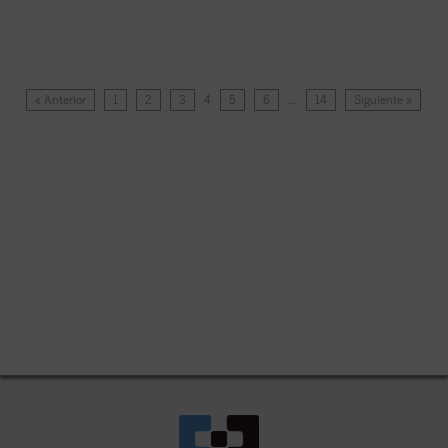
« Anterior
1
2
3
4
5
6
…
14
Siguiente »