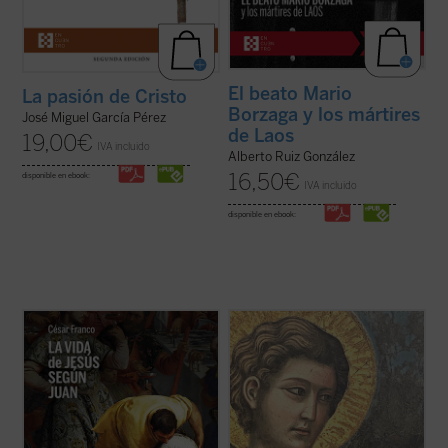
El beato Mario
La pasión de Cristo
Borzaga y los mártires
José Miguel García Pérez
de Laos
19,00
€
IVA incluido
Alberto Ruiz González
16,50
€
disponible en ebook:
IVA incluido
disponible en ebook:
Este ensayo de Mons. César Franco ofrece
Erik Varden muestra —en un texto
con estilo diáfano y apasionado una
enriquecido con una amplia gama de
introducción a la vida de Jesús narrada en
referencias a las escrituras, la literatura, la
el evangelio de Juan, que permite al lector
música, la pintura y la escultura— que la
acceder al texto sin complicaciones.
castidad, la dirección única de los sentidos,
Dividido en dos partes, la primera ...
(ver
es una cualidad atractiva y ...
(ver ficha)
ficha)