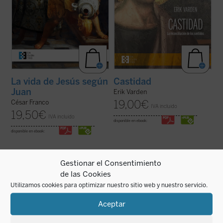
La vida de Jesús según
Castidad
Juan
Erik Varden
19,00
€
César Franco
IVA incluido
19,50
€
IVA incluido
disponible en ebook:
disponible en ebook:
Gestionar el Consentimiento
de las Cookies
Utilizamos cookies para optimizar nuestro sitio web y nuestro servicio.
«Es algo extraño hablar de 'mi historia'
A modo de comentario,
¿Se puede
puesto que lo único interesante en ella, lo
(verdaderamente) vivir así?
propone
Aceptar
único que la salva de ser una historia
diálogos entre el autor y grupos de jóvenes.
aburrida y plana es lo que Cristo ha hecho
Este primer volumen, en palabras de
en mi vida. Por lo tanto, es más bien la
Giussani, transita por estos tres senderos: