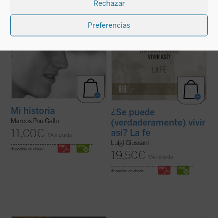
Rechazar
historia de lo que Cristo ha hecho ...
(ver
«fe, certeza de una presencia; ...
(ver ficha)
ficha)
Preferencias
Mi historia
¿Se puede
(verdaderamente) vivir
Marcos Pou Gallo
11,00
€
así? La fe
IVA incluido
Luigi Giussani
disponible en ebook:
19,50
€
IVA incluido
disponible en ebook: