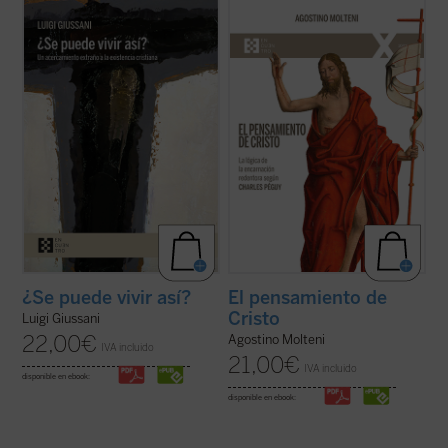
Un libro en el que el genio del autor brilla
Hasta ahora los apreciables estudios
especialmente, en un recorrido
sobre la «teología» de Charles Péguy se
humanamente razonable y atractivo a
han centrado solamente en algunos
través de los conceptos principales que
aspectos específicos de la reflexión
describen la existencia cristiana: fe
cristiana, pero no han indagado sobre
(libertad, obediencia), esperanza (pobreza,
cómo el escritor supo reconocer el
confianza) y ...
(ver ficha)
pensamiento de ...
(ver ficha)
¿Se puede vivir así?
El pensamiento de
Cristo
Luigi Giussani
22,00
€
Agostino Molteni
IVA incluido
21,00
€
IVA incluido
disponible en ebook:
disponible en ebook: