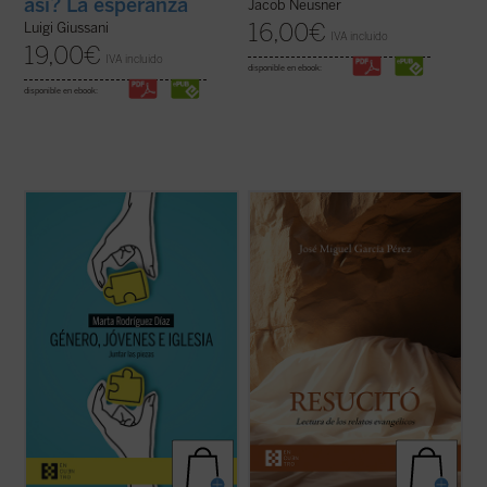
así? La esperanza
Jacob Neusner
16,00
€
Luigi Giussani
IVA incluido
19,00
€
IVA incluido
disponible en ebook:
disponible en ebook:
Alrededor del género se ha abierto una
José Miguel García centra la atención
enorme brecha que separa a padres e
sobre las dificultades o extrañezas
hijos, nietos y abuelos. No hay quien se
contenidas en los relatos evangélicos, que
entienda y se escuche. En las familias es
son los testimonios más explícitos acerca
motivo de disputa, los hijos no se sienten
de lo que aconteció después de la muerte y
acogidos y los padres se frustran ante
sepultura de Jesús de Nazaret. El ...
(ver
ideas ...
(ver ficha)
ficha)