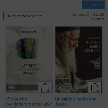
FILTROS
Mostrando 37 - 48 de 157
resultados
En este volumen descubrimos, dice
Imagínate transportado dos mil años atrás,
Giussani, que la esperanza es una palabra
a Galilea, justo en el momento en que Jesús
humana: «La esperanza cristiana es la más
pronuncia su Sermón de la Montaña.
rica apertura a la realidad, el más rico
Después de escucharle, ¿abandonarías tus
descubrimiento en la realidad, la mayor
convicciones religiosas y tu ideología para
exaltación de la realidad que el hombre ...
seguirle, o te aferrarías a ...
(ver ficha)
(ver ficha)
¿Se puede
Un rabino habla con
(verdaderamente) vivir
Jesús