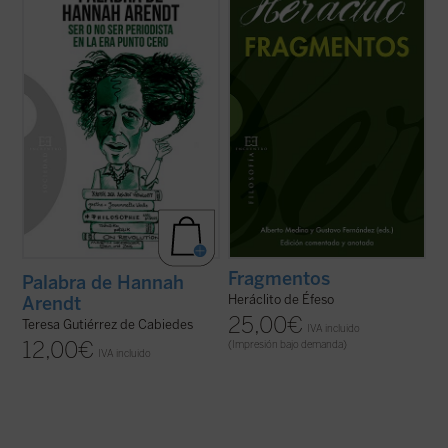
Sofía es una universitaria en crisis que se
hacer accesible la filosofía del pensador
está planteando dejar la carrera de
jonio a lectores no especialistas. Para ello,
Económicas y Derecho a pesar de sus
se abordan los problemas elementales,
brillantes calificaciones. Tras ver una
tanto filológicos como ...
(ver ficha)
película sobre la filósofa y ...
(ver ficha)
Fragmentos
Palabra de Hannah
Heráclito de Éfeso
Arendt
25,00
€
Teresa Gutiérrez de Cabiedes
IVA incluido
12,00
€
(Impresión bajo demanda)
IVA incluido