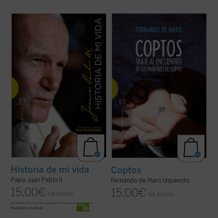
Una verdadera "autobiografía" del papa
A través de diversas entrevistas y
Wojtyla elaborada a partir de las
encuentros sobre el terreno, el periodista
confidencias personales que él mismo fue
Fernando de Haro nos acerca a la
revelando en los cerca de quince mil textos
actualidad y la historia de estos cristianos
y discursos que llevo a cabo durante sus
de Oriente Próximo que, a pesar de la
27 años de pontificado....
(ver ficha)
persecución, persisten en su rechazo de la
...
(ver ficha)
Historia de mi vida
Coptos
Papa Juan Pablo II
Fernando de Haro Izquierdo
15,00
€
15,00
€
IVA incluido
IVA incluido
disponible en ebook: