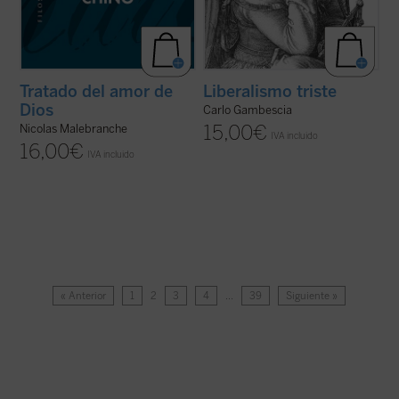
Tratado del amor de
Liberalismo triste
Dios
Carlo Gambescia
15,00
€
Nicolas Malebranche
IVA incluido
16,00
€
IVA incluido
« Anterior
1
2
3
4
…
39
Siguiente »