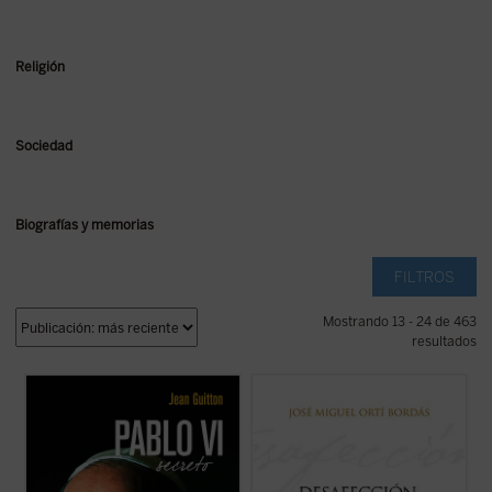
Religión
Sociedad
Biografías y memorias
FILTROS
Mostrando 13 - 24 de 463
resultados
El presente libro, publicado originalmente
Ortí Bordás aborda en este libro, desde su
un año después de la muerte de Pablo VI,
amplio conocimiento de la política "desde
recoge las notas tomadas por Jean Guitton
dentro", las claves explicativas del gran
a lo largo de veintisiete años (1950-1977)
proceso de mutación política en el que se
de encuentros con Montini, de quien fue
encuentran España y Europa, algunas de
amigo, y quien le confió sus ...
(ver ficha)
las cuales coinciden con las ...
(ver ficha)