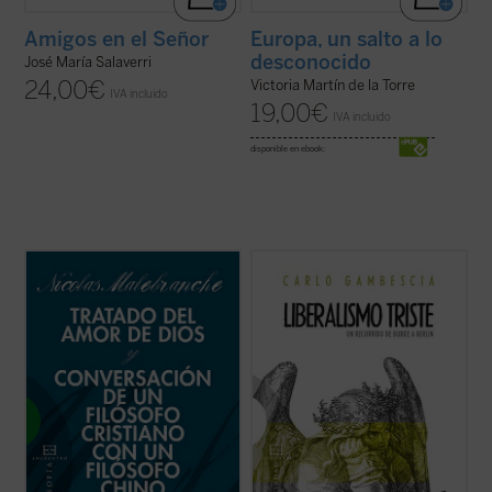
Amigos en el Señor
Europa, un salto a lo
desconocido
José María Salaverri
24,00
€
Victoria Martín de la Torre
IVA incluido
19,00
€
IVA incluido
disponible en ebook:
En estos dos breves escritos de
El presente libro no pretende ser una
Malebranche, inéditos en español,
historia detallada y exhaustiva del
encontramos buena parte de los conceptos
pensamiento liberal, sino que aspira a
esenciales de su metafísica y su
verificar, como se hace en el campo de la
antropología, pero expuestas dentro del
química o de la física, la cualidad, el valor de
fragor de algunas de las principales
una sustancia. La «sustancia» examinada
controversias que marcaron ...
(ver ficha)
...
(ver ficha)