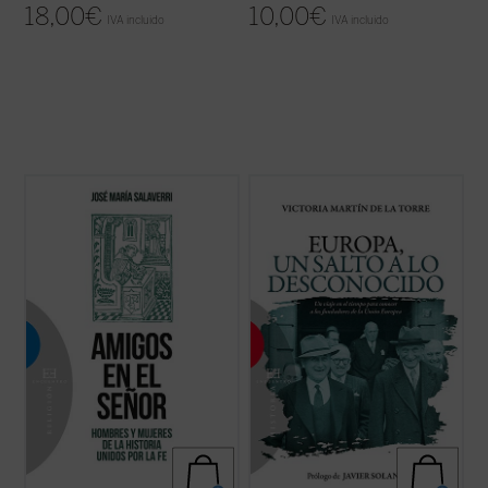
18,00
€
10,00
€
IVA incluido
IVA incluido
La experiencia de amistad, profundamente
Escrito con un ágil estilo periodístico, este
arraigada en el ser humano, quedó
relato de no ficción recrea la década en la
circunscrita en la antigüedad a la relación
que tuvo lugar el nacimiento de las
entre varones; apenas se mencionan --y
Comunidades Europeas (1948-1957), a
siempre con sospecha--amistades entre
través de algunos de los principales
mujeres. Las relaciones de amistad
protagonistas de la construcción europea
intersexual ...
(ver ficha)
...
(ver ficha)