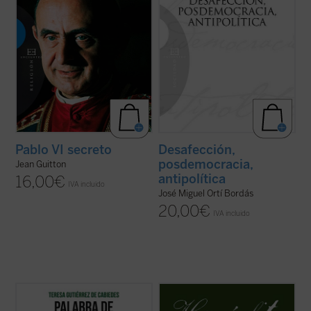
Pablo VI secreto
Desafección,
posdemocracia,
Jean Guitton
antipolítica
16,00
€
IVA incluido
José Miguel Ortí Bordás
20,00
€
IVA incluido
Ilustración de portada: Hervé Alústiza.
La pretensión de esta nueva edición
bilingüe de los
Fragmentos
de Heráclito es