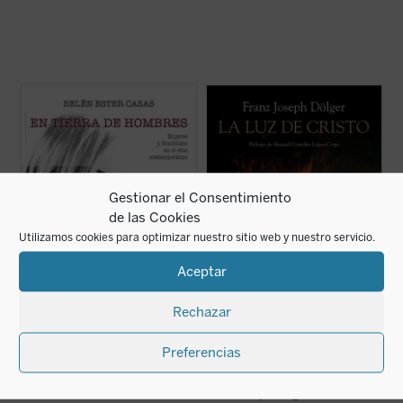
¿Cómo ha cambiado, desde los
Dentro de los numerosos estudios sobre la
revolucionarios 60, el personaje femenino
relación entre el cristianismo primitivo y la
en el cine?
Antigüedad pagana desarrollados en la
En tierra de hombres. Mujeres y feminismo
primera mitad del siglo XX por el
en el cine contemporáneo
presenta un
historiador, arqueólogo, filólogo y
análisis profundo y sin prejuicios de las
sacerdote católico F. J. Dölger, destaca este
claves de la «nueva ...
(ver ficha)
...
(ver ficha)
Gestionar el Consentimiento
de las Cookies
Utilizamos cookies para optimizar nuestro sitio web y nuestro servicio.
Aceptar
Rechazar
Preferencias
En tierra de hombres
La luz de Cristo
Belén Ester Casas
Franz Joseph Dölger