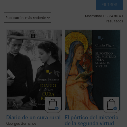
FILTROS
Mostrando 13 - 24 de 40
resultados
En esta novela clásica, Bernanos narra
El pórtico del misterio de la segunda virtud
conmovedoramente la vida de un joven
es una de las obras poéticas más intensas
cura rural francés que llega a comprender
de Charles Péguy, dedicada al misterio de
a su parroquia provinciana al tiempo que
la virtud teologal de la esperanza.
aprende humildad espiritual. Su fe, sincera
Compuesto en uno de los momentos más
y profunda, su entusiasmo, quedan al ...
(ver
oscuros de la vida del autor, es ...
(ver ficha)
ficha)
Diario de un cura rural
El pórtico del misterio
de la segunda virtud
Georges Bernanos