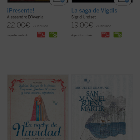
¡Presente!
La saga de Vigdis
Alessandro D'Avenia
Sigrid Undset
22,00
€
19,00
€
IVA incluido
IVA incluido
disponible en ebook:
disponible en ebook:
Este nuevo volumen de cuentos navideños
«Las preguntas sobre el vivir y el morir, el
vuelve a reunir una destacada selección de
amor, la belleza o la risa, y el rechazo del
textos de algunos de los mejores
triunfo de la muerte no pueden enjaularse
exponentes de nuestra literatura. En ellos
sencillamente. Y éstas son preguntas que
el lector encuentra la alegría y la vivencia
el racionalista don Manuel Bueno se hacía,
profunda de la tradición navideña ...
(ver
y no tenía más remedio que ...
(ver ficha)
ficha)