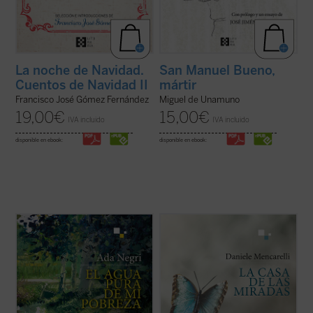
La noche de Navidad.
San Manuel Bueno,
Cuentos de Navidad II
mártir
Francisco José Gómez Fernández
Miguel de Unamuno
19,00
€
15,00
€
IVA incluido
IVA incluido
disponible en ebook:
disponible en ebook:
«Al acercarnos a la poesía de Ada Negri, a
Con la precisión y la maestría propias del
un rostro que presenta rasgos fuertes
poeta, Daniele Mencarelli nos ofrece este
aunque habitados por una secreta ternura,
impactante relato sobre un joven en
nos encontramos con una sorpresa: hay
profunda crisis, en el que logra transitar el
algo intacto que nos llega de sus versos,
portentoso camino de quien vuelve a nacer
una energía indómita, un reto que ...
(ver
tras vivir inmerso en una espiral de ...
(ver
ficha)
ficha)