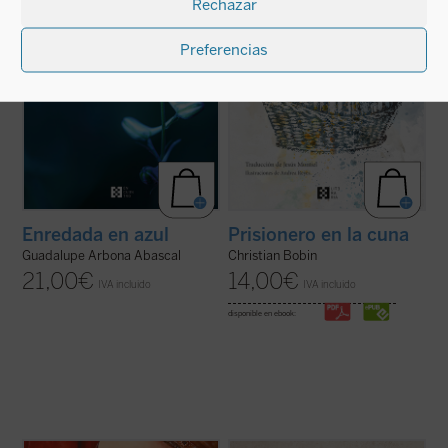
Rechazar
de una canción de Bob Dylan: ...
(ver ficha)
aforísticas a las que acostumbra el autor ...
(ver ficha)
Preferencias
Enredada en azul
Prisionero en la cuna
Guadalupe Arbona Abascal
Christian Bobin
21,00
€
14,00
€
IVA incluido
IVA incluido
disponible en ebook: