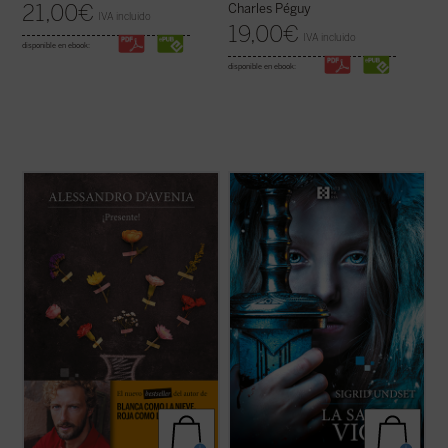
21,00
€
Charles Péguy
IVA incluido
19,00
€
IVA incluido
disponible en ebook:
disponible en ebook:
Diez años después del libro revelación
En el perenne invierno de la Escandinavia
Blanca como la nieve, roja como la sangre
,
medieval, la joven Vigdis se enamora
Alessandro D'Avenia vuelve a narrarnos
perdidamente de Ljot, un marinero islandés
una historia sobre el amor, la escuela y los
descarado, audaz en la batalla y sensible a
jóvenes como solo sabe hacerlo alguien
la poesía. La atracción es mutua, pero Ljot
que vive ese mundo en primera ...
(ver
se aprovecha de la ingenuidad de ...
(ver
ficha)
ficha)