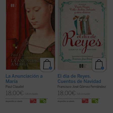
A la vez brutal y religiosa, simbolista y
En la selección de relatos que aquí se
romántica, poética y realista, es
ofrece, algunos de los mejores de nuestra
probablemente la obra más emblemática y
literatura han narrado con maestría la
popular de Claudel. Un drama «a la vez
realidad de la España de su tiempo, pero
humano y sobrehumano» que, en palabras
también la misericordia y la esperanza
del autor, es «representación de todas las
propias de la celebración de la de ...
(ver
...
(ver ficha)
ficha)
La Anunciación a
El día de Reyes.
María
Cuentos de Navidad
Paul Claudel
Francisco José Gómez Fernández
18,00
€
18,00
€
IVA incluido
IVA incluido
disponible en ebook:
disponible en ebook: