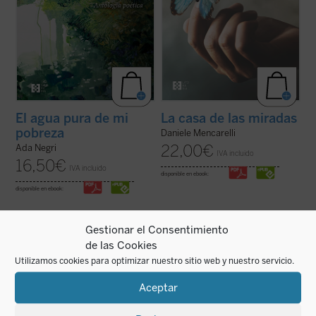
El agua pura de mi
La casa de las miradas
pobreza
Daniele Mencarelli
22,00
€
Ada Negri
IVA incluido
16,50
€
IVA incluido
disponible en ebook:
disponible en ebook:
Gestionar el Consentimiento
de las Cookies
Utilizamos cookies para optimizar nuestro sitio web y nuestro servicio.
En este texto íntimo, a modo de cuaderno
En esta obra íntima y bellamente ilustrada,
de notas o diario, Guadalupe Arbona apunta
Christian Bobin evoca su infancia
Aceptar
reflexiones, versos, anécdotas, todos
transcurrida en Le Creusot, en la Borgoña
cargados de una significación especial y de
francesa, ciudad de la que nunca se ha ido.
tristeza, a partir de la traducción del título
La delicadeza, sabiduría y brevedad