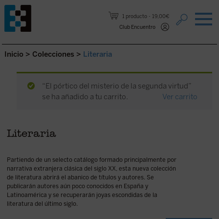
Saltar al contenido.
1 producto
19,00€
Club Encuentro
Inicio
>
Colecciones
>
Literaria
“El pórtico del misterio de la segunda virtud”
se ha añadido a tu carrito.
Ver carrito
Literaria
Partiendo de un selecto catálogo formado principalmente por
narrativa extranjera clásica del siglo XX, esta nueva colección
de literatura abrirá el abanico de títulos y autores. Se
publicarán autores aún poco conocidos en España y
Latinoamérica y se recuperarán joyas escondidas de la
literatura del último siglo.