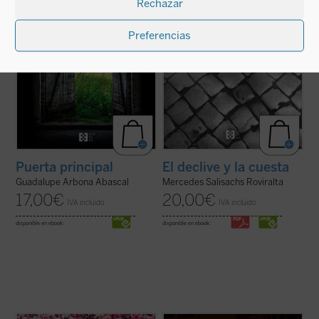
Rechazar
cosas y personas. Es el retrato de una
con gran hondura el ...
(ver ficha)
conciencia ...
(ver ficha)
Preferencias
Puerta principal
El declive y la cuesta
Guadalupe Arbona Abascal
Mercedes Salisachs Roviralta
17,00
€
20,00
€
IVA incluido
IVA incluido
disponible en ebook:
disponible en ebook: