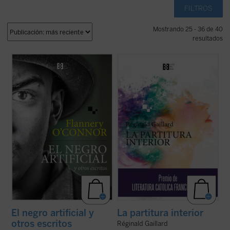
FILTROS
Mostrando 25 - 36 de 40
resultados
La presente antología recoge ocho cuentos
En esta primera novela del poeta francés,
representativos y algunos ensayos breves
las historias de vida de Charlotte, «la loca
escritos en «Andalusia», la finca familiar en
del pueblo», y Jan, un músico holandés
la que O'Connor vivió sus últimos años. Son
quien huye de un amor perdido, tienen en
historias que escuecen y sacuden las
común una búsqueda espiritual de
entrañas de quien las lee, en ...
(ver ficha)
trascendiencia y belleza, una relación ...
(ver ficha)
El negro artificial y
La partitura interior
otros escritos
Réginald Gaillard