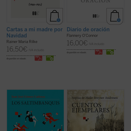
Cartas a mi madre por
Diario de oración
Navidad
Flannery O'Connor
16,00
€
Rainer Maria Rilke
IVA incluido
16,50
€
IVA incluido
disponible en ebook:
disponible en ebook:
Los saltimbanquis
nos presenta un mundo
Estos siete cuentos «para adultos» de la
de despachos de acero y metacrilato,
famosa poetisa Sophia de Mello Breyner
cámaras ocultas, selectos restaurantes y
Andresen --la primera mujer portuguesa en
exclusivos clubs deportivos, con
recibir el Prémio Camões, el más
encuentros a puerta cerrada en los que
importante galardón de la literatura en
cada palabra tiene un precio. Los límites de
lengua lusa-- que se publican por primera
...
(ver ficha)
vez ...
(ver ficha)