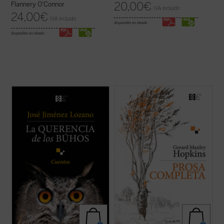
20,00
€
Flannery O'Connor
IVA incluido
24,00
€
IVA incluido
disponible en ebook:
disponible en ebook:
Este libro recoge veintiocho historias, casi
Se publica por primera vez en castellano,
todas inéditas, que nos desvelan el
de la mano del filólogo, escritor y traductor
universo del autor, cuyos recuerdos y
Gabriel Insausti la obra completa en prosa
vivencias son transformados en relatos
--a excepción de algún texto menor-- del
que nos sitúan ante aquellos instantes de la
poeta inglés Gerard Manley Hopkins (1844-
vida que la hacen más verdadera. ...
(ver
1889). Ejemplo claro del ...
(ver ficha)
ficha)