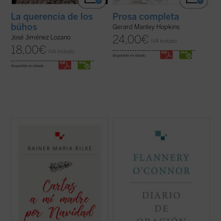
La querencia de los
Prosa completa
búhos
Gerard Manley Hopkins
24,00
€
José Jiménez Lozano
IVA incluido
18,00
€
IVA incluido
disponible en ebook:
disponible en ebook:
R. M. Rilke mantuvo una peculiar
Flannery O'Connor escribió un diario que
correspondencia navideña con su madre
contenía una serie de «cartas dirigidas a
desde 1900 hasta 1925. Estas cartas están
Dios». Consciente de que estaba haciendo
escritas con gran delicadeza lingüística y
una cosa inaudita, cuando lo terminó era
contienen algunos rasgos conmovedores,
evidente que la escritura del diario había
como el que la correspondencia nunca se ...
supuesto un cambio en su vida....
(ver ficha)
(ver ficha)