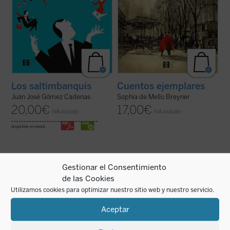
Cuentos ejemplares
Los saltimbanquis
Sophia de Mello Breyner
Juan José Gómez Cadenas
17,00
€
20,00
€
IVA incluido
IVA incluido
disponible en ebook:
Gestionar el Consentimiento
de las Cookies
Utilizamos cookies para optimizar nuestro sitio web y nuestro servicio.
Este cuaderno de notas recoge todo lo que
Hito importante en la novelística de
su autora observa, siente y piensa a lo
Mercedes Salisachs,
El declive y la cuesta
Aceptar
largo de unos intensos meses que,
es un relato directo y valiente en el que,
marcados por la enfermedad, le permiten
partiendo del episodio evangélico del buen
tener una mirada transparente sobre sus
ladrón crucificado junto a Cristo, se narra