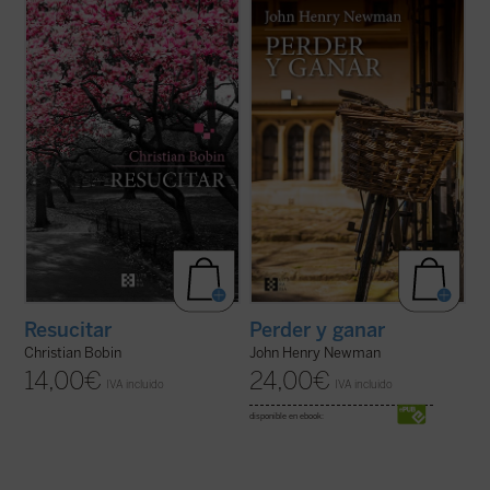
En
Resucitar
, libro escrito con el
Perder y ganar
es una novela
inconfundible estilo fragmentario y a veces
autobiográfica escrita por el beato John
aforístico que caracteriza a Christian
Henry Newman, que nos permite
Bobin, todas las páginas orbitan en torno a
adentrarnos en su fascinante personalidad
la muerte del padre del autor tras una larga
a través del protagonista de la obra,
enfermedad de Alzheimer. Una ...
(ver ficha)
Charles Reading, y descubrir en toda su
hondura las ...
(ver ficha)
Resucitar
Perder y ganar
Christian Bobin
John Henry Newman
14,00
€
24,00
€
IVA incluido
IVA incluido
disponible en ebook: