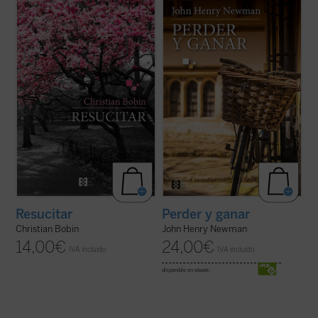
En
Resucitar
, libro escrito con el
Perder y ganar
es una novela
inconfundible estilo fragmentario y a veces
autobiográfica escrita por el beato John
aforístico que caracteriza a Christian
Henry Newman, que nos permite
Bobin, todas las páginas orbitan en torno a
adentrarnos en su fascinante personalidad
la muerte del padre del autor tras una larga
a través del protagonista de la obra,
enfermedad de Alzheimer. Una ...
(ver ficha)
Charles Reading, y descubrir en toda su
hondura las ...
(ver ficha)
Resucitar
Perder y ganar
Christian Bobin
John Henry Newman
14,00
€
24,00
€
IVA incluido
IVA incluido
disponible en ebook: