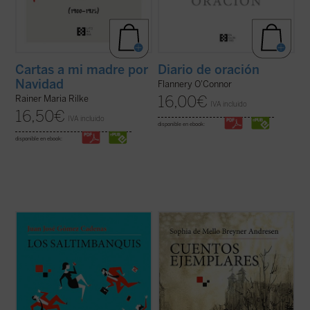
Cartas a mi madre por
Diario de oración
Navidad
Flannery O'Connor
16,00
€
Rainer Maria Rilke
IVA incluido
16,50
€
IVA incluido
disponible en ebook:
disponible en ebook:
Los saltimbanquis
nos presenta un mundo
Estos siete cuentos «para adultos» de la
de despachos de acero y metacrilato,
famosa poetisa Sophia de Mello Breyner
cámaras ocultas, selectos restaurantes y
Andresen --la primera mujer portuguesa en
exclusivos clubs deportivos, con
recibir el Prémio Camões, el más
encuentros a puerta cerrada en los que
importante galardón de la literatura en
cada palabra tiene un precio. Los límites de
lengua lusa-- que se publican por primera
...
(ver ficha)
vez ...
(ver ficha)