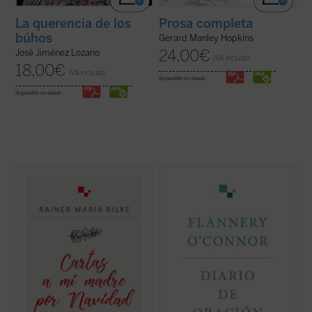
La querencia de los
Prosa completa
búhos
Gerard Manley Hopkins
24,00
€
José Jiménez Lozano
IVA incluido
18,00
€
IVA incluido
disponible en ebook:
disponible en ebook:
R. M. Rilke mantuvo una peculiar
Flannery O'Connor escribió un diario que
correspondencia navideña con su madre
contenía una serie de «cartas dirigidas a
desde 1900 hasta 1925. Estas cartas están
Dios». Consciente de que estaba haciendo
escritas con gran delicadeza lingüística y
una cosa inaudita, cuando lo terminó era
contienen algunos rasgos conmovedores,
evidente que la escritura del diario había
como el que la correspondencia nunca se ...
supuesto un cambio en su vida....
(ver ficha)
(ver ficha)