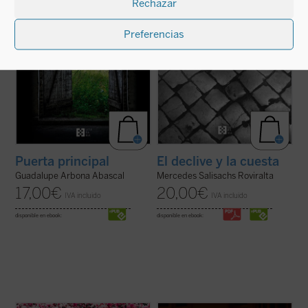
Rechazar
cosas y personas. Es el retrato de una
con gran hondura el ...
(ver ficha)
conciencia ...
(ver ficha)
Preferencias
Puerta principal
El declive y la cuesta
Guadalupe Arbona Abascal
Mercedes Salisachs Roviralta
17,00
€
20,00
€
IVA incluido
IVA incluido
disponible en ebook:
disponible en ebook: