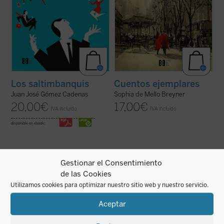
Cuentos ejemplares
Los saltimbanquis
Sophia de Mello Breyner
Juan José Gómez Cadenas
17,00
€
20,00
€
IVA incluido
IVA incluido
disponible en ebook:
Gestionar el Consentimiento
de las Cookies
Utilizamos cookies para optimizar nuestro sitio web y nuestro servicio.
Este cuaderno de notas recoge todo lo que
Hito importante en la novelística de
su autora observa, siente y piensa a lo
Mercedes Salisachs,
El declive y la cuesta
Aceptar
largo de unos intensos meses que,
es un relato directo y valiente en el que,
marcados por la enfermedad, le permiten
partiendo del episodio evangélico del buen
tener una mirada transparente sobre sus
ladrón crucificado junto a Cristo, se narra