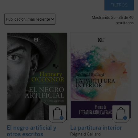
FILTROS
Mostrando 25 - 36 de 40
resultados
La presente antología recoge ocho cuentos
En esta primera novela del poeta francés,
representativos y algunos ensayos breves
las historias de vida de Charlotte, «la loca
escritos en «Andalusia», la finca familiar en
del pueblo», y Jan, un músico holandés
la que O'Connor vivió sus últimos años. Son
quien huye de un amor perdido, tienen en
historias que escuecen y sacuden las
común una búsqueda espiritual de
entrañas de quien las lee, en ...
(ver ficha)
trascendiencia y belleza, una relación ...
(ver ficha)
El negro artificial y
La partitura interior
otros escritos
Réginald Gaillard