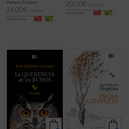
20,00
€
Flannery O'Connor
IVA incluido
24,00
€
IVA incluido
disponible en ebook:
disponible en ebook:
Este libro recoge veintiocho historias, casi
Se publica por primera vez en castellano,
todas inéditas, que nos desvelan el
de la mano del filólogo, escritor y traductor
universo del autor, cuyos recuerdos y
Gabriel Insausti la obra completa en prosa
vivencias son transformados en relatos
--a excepción de algún texto menor-- del
que nos sitúan ante aquellos instantes de la
poeta inglés Gerard Manley Hopkins (1844-
vida que la hacen más verdadera. ...
(ver
1889). Ejemplo claro del ...
(ver ficha)
ficha)