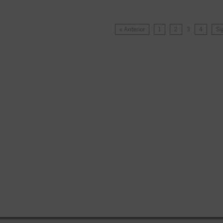
« Anterior
1
2
3
4
Si