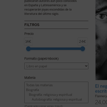
publicarán autores aún poco conocidos
cuento
en España y Latinoamérica y se
ensayo
recuperarán joyas escondidas de la
la fin
literatura del último siglo.
sus úl
escuec
quien l
FILTROS
Precio
14€
24€
Formato (papel/ebook)
Materia
El neg
escri
Flanner
24,0
(Puede seleccionar varias: máx 4)