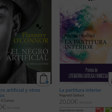
s representativos y algunos
las historias de vida de Charlotte, «
s breves escritos en «Andalusia»,
del pueblo», y Jan, un músico hola
ca familiar en la que O'Connor vivió
quien huye de un amor perdido, tie
timos años. Son historias que
común una búsqueda espiritual de
en y sacuden las entrañas de
trascendiencia y belleza, una relació
as lee, en ...
(ver ficha)
(ver ficha)
ro artificial y otros
La partitura interior
tos
Réginald Gaillard
20,00
€
y O'Connor
IVA incluido
0
€
IVA incluido
disponible en ebook: