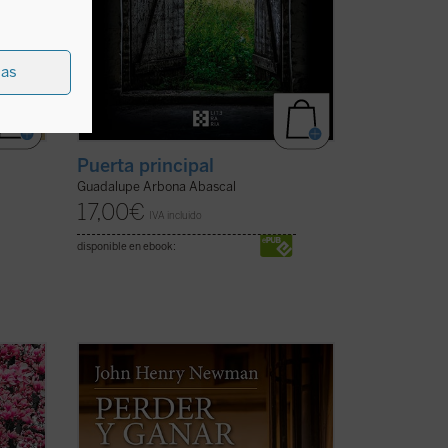
ias
Puerta principal
Guadalupe Arbona Abascal
17,00
€
IVA incluido
disponible en ebook:
Perder y ganar
es una novela
 a
autobiográfica escrita por el beato John
Henry Newman, que nos permite
orbitan
adentrarnos en su fascinante
autor
personalidad a través del protagonista de