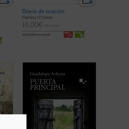
Diario de oración
Flannery O'Connor
16,00
€
IVA incluido
disponible en ebook:
de la
Este cuaderno de notas recoge todo lo
eyner
que su autora observa, siente y piensa a
guesa
lo largo de unos intensos meses que,
s
marcados por la enfermedad, le
a en
permiten tener una mirada transparente
primera
sobre sus cosas y personas. Es el retrato
de una conciencia ...
(ver ficha)