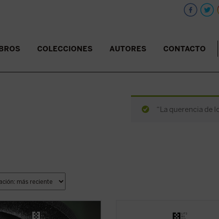
IBROS
COLECCIONES
AUTORES
CONTACTO
“La querencia de l
sente antología recoge ocho
En esta primera novela del poeta f