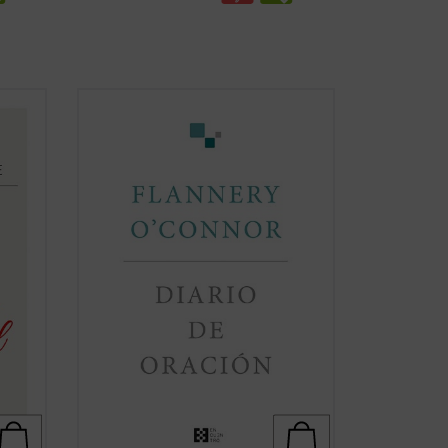
Flannery O'Connor escribió un diario que
madre
contenía una serie de «cartas dirigidas a
s
Dios». Consciente de que estaba
haciendo una cosa inaudita, cuando lo
gos
terminó era evidente que la escritura del
diario había supuesto un cambio en su
cha)
vida....
(ver ficha)