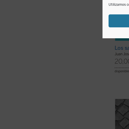
Utilizamos c
Los s
Juan Jo
20,0
disponible
Hito i
Merce
es un 
partie
buen l