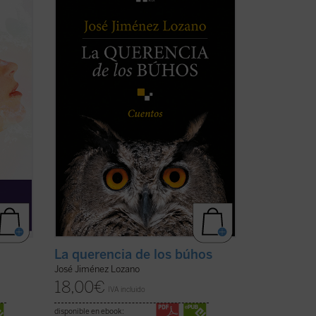
la loca
casi todas inéditas, que nos desvelan el
ndés
universo del autor, cuyos recuerdos y
nen en
vivencias son transformados en relatos
que nos sitúan ante aquellos instantes de
n ...
la vida que la hacen más verdadera. ...
(ver ficha)
La querencia de los búhos
José Jiménez Lozano
18,00
€
IVA incluido
disponible en ebook: