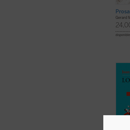
Prosa
Gerard 
24,0
disponible
Los sa
mundo
metacr
restau
deport
cerrad
precio.