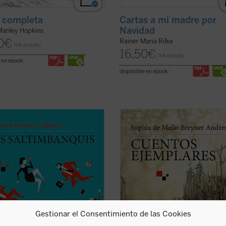
 completa
Cartas a mi madre por
Navidad
Manley Hopkins
0
€
Rainer Maria Rilke
IVA incluido
16,50
€
IVA incluido
 en ebook:
disponible en ebook:
ltimbanquis
nos presenta un
Estos siete cuentos «para adultos» 
 de despachos de acero y
famosa poetisa Sophia de Mello Br
ilato, cámaras ocultas, selectos
Andresen --la primera mujer portu
rantes y exclusivos clubs
en recibir el Prémio Camões, el má
ivos, con encuentros a puerta
importante galardón de la literatur
a en los que cada palabra tiene un
lengua lusa-- que se publican por 
 Los límites de ...
(ver ficha)
vez ...
(ver ficha)
Gestionar el Consentimiento de las Cookies