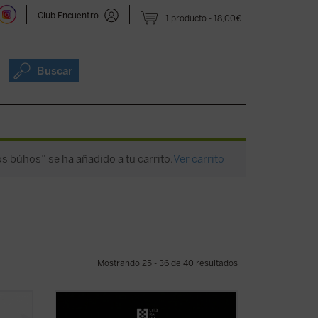
Club Encuentro
1 producto
18,00€
Buscar
os búhos” se ha añadido a tu carrito.
Ver carrito
Mostrando 25 - 36 de 40 resultados
rancés,
Este libro recoge veintiocho historias,