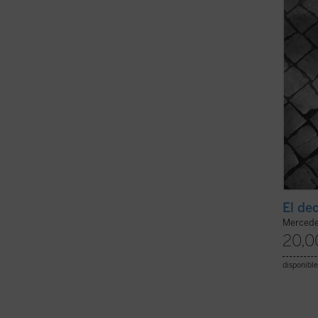
narra 
El dec
Mercedes
20,0
disponible