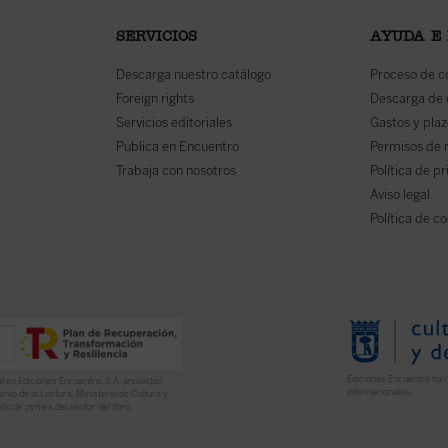
SERVICIOS
AYUDA E
Descarga nuestro catálogo
Proceso de 
Foreign rights
Descarga de
Servicios editoriales
Gastos y plaz
Publica en Encuentro
Permisos de 
Trabaja con nosotros
Política de p
Aviso legal
Política de c
Ediciones Encuentro ha r
l en Ediciones Encuentro, S.A. anualidad
internacionales.
nto de la Lectura, Ministerio de Cultura y
ón de pymes del sector del libro.