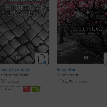
con gran hondura el ...
(ver ficha)
tras una larga enfermedad de Alzh
Una ...
(ver ficha)
live y la cuesta
Resucitar
 Salisachs Roviralta
Christian Bobin
0
€
14,00
€
IVA incluido
IVA incluido
 en ebook: