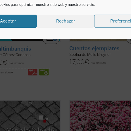
ookies para optimizar nuestro sitio web y nuestro servicio.
Aceptar
Rechazar
Preferenc
Cuentos ejemplares
altimbanquis
Sophia de Mello Breyner
sé Gómez Cadenas
17,00
€
0
€
IVA incluido
IVA incluido
 en ebook:
mportante en la novelística de
En
Resucitar
, libro escrito con el
des Salisachs,
El declive y la cuesta
inconfundible estilo fragmentario y
relato directo y valiente en el que,
veces aforístico que caracteriza a
ndo del episodio evangélico del
Christian Bobin, todas las páginas 
adrón crucificado junto a Cristo, se
en torno a la muerte del padre del 