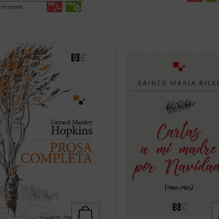
 en ebook:
lica por primera vez en castellano,
R. M. Rilke mantuvo una peculiar
mano del filólogo, escritor y
correspondencia navideña con su 
tor Gabriel Insausti la obra
desde 1900 hasta 1925. Estas carta
ta en prosa --a excepción de algún
están escritas con gran delicadeza
menor-- del poeta inglés Gerard
lingüística y contienen algunos ras
 Hopkins (1844-1889). Ejemplo
conmovedores, como el que la
el ...
(ver ficha)
correspondencia nunca se ...
(ver fi