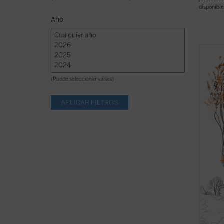
disponible
Año
Se pub
de la 
traduc
(Puede seleccionar varias)
comple
texto 
Manley
claro d