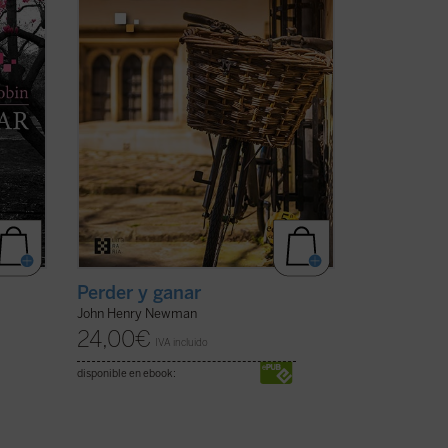
eimer.
la obra, Charles Reading, y descubrir en
toda su hondura las ...
(ver ficha)
Perder y ganar
John Henry Newman
24,00
€
IVA incluido
disponible en ebook: