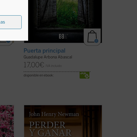
ias
Puerta principal
Guadalupe Arbona Abascal
17,00
€
IVA incluido
disponible en ebook:
Perder y ganar
es una novela
 a
autobiográfica escrita por el beato John
Henry Newman, que nos permite
orbitan
adentrarnos en su fascinante
autor
personalidad a través del protagonista de