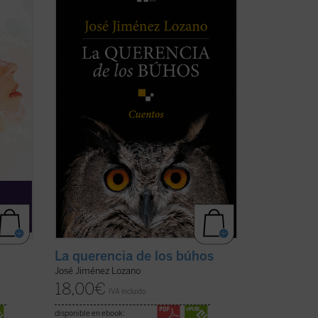
la loca
casi todas inéditas, que nos desvelan el
ndés
universo del autor, cuyos recuerdos y
nen en
vivencias son transformados en relatos
que nos sitúan ante aquellos instantes de
n ...
la vida que la hacen más verdadera. ...
(ver ficha)
La querencia de los búhos
José Jiménez Lozano
18,00
€
IVA incluido
disponible en ebook: