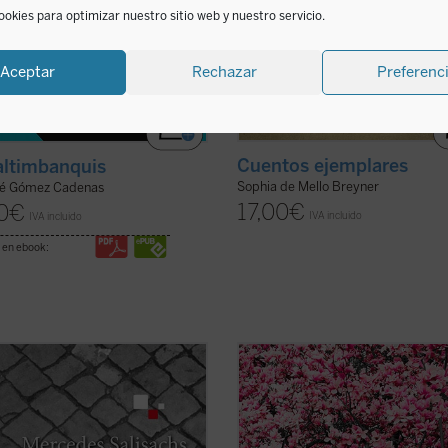
ookies para optimizar nuestro sitio web y nuestro servicio.
Aceptar
Rechazar
Preferenc
Cuentos ejemplares
altimbanquis
Sophia de Mello Breyner
sé Gómez Cadenas
17,00
€
0
€
IVA incluido
IVA incluido
 en ebook:
mportante en la novelística de
En
Resucitar
, libro escrito con el
des Salisachs,
El declive y la cuesta
inconfundible estilo fragmentario y
relato directo y valiente en el que,
veces aforístico que caracteriza a
ndo del episodio evangélico del
Christian Bobin, todas las páginas 
adrón crucificado junto a Cristo, se
en torno a la muerte del padre del 