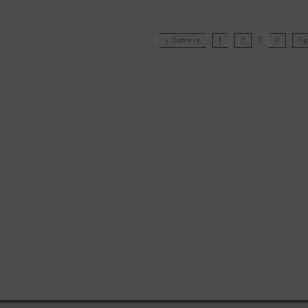
« Anterior
1
2
3
4
Si