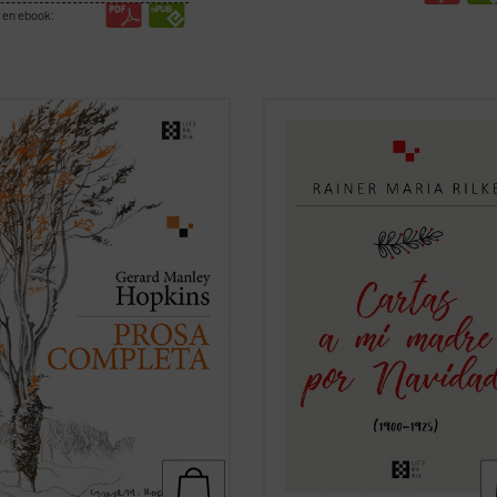
 en ebook:
lica por primera vez en castellano,
R. M. Rilke mantuvo una peculiar
mano del filólogo, escritor y
correspondencia navideña con su 
tor Gabriel Insausti la obra
desde 1900 hasta 1925. Estas carta
ta en prosa --a excepción de algún
están escritas con gran delicadeza
menor-- del poeta inglés Gerard
lingüística y contienen algunos ras
 Hopkins (1844-1889). Ejemplo
conmovedores, como el que la
el ...
(ver ficha)
correspondencia nunca se ...
(ver fi