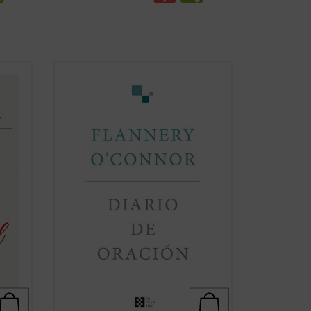
Flannery O'Connor escribió un diario que
madre
contenía una serie de «cartas dirigidas a
s
Dios». Consciente de que estaba
haciendo una cosa inaudita, cuando lo
gos
terminó era evidente que la escritura del
diario había supuesto un cambio en su
cha)
vida....
(ver ficha)