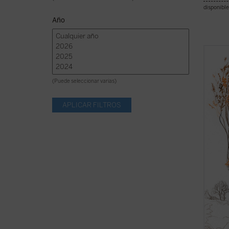
disponible
Año
Se pub
de la 
traduc
(Puede seleccionar varias)
comple
texto 
Manley
claro d