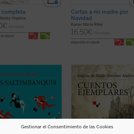
 completa
Cartas a mi madre por
Navidad
Manley Hopkins
0
€
Rainer Maria Rilke
IVA incluido
16,50
€
IVA incluido
 en ebook:
disponible en ebook:
ltimbanquis
nos presenta un
Estos siete cuentos «para adultos» 
 de despachos de acero y
famosa poetisa Sophia de Mello Br
ilato, cámaras ocultas, selectos
Andresen --la primera mujer portu
rantes y exclusivos clubs
en recibir el Prémio Camões, el má
ivos, con encuentros a puerta
importante galardón de la literatur
a en los que cada palabra tiene un
lengua lusa-- que se publican por 
 Los límites de ...
(ver ficha)
vez ...
(ver ficha)
Gestionar el Consentimiento de las Cookies