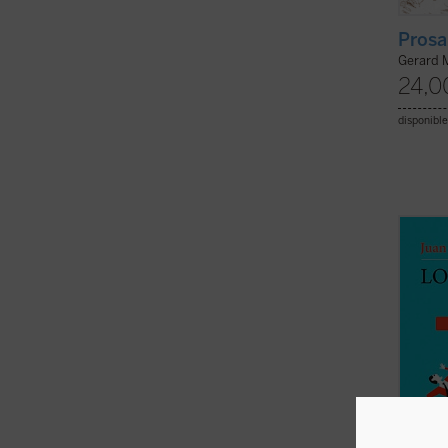
Prosa
Gerard 
24,0
disponible
Los sa
mundo
metacr
restau
deport
cerrad
precio.