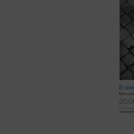
narra 
El dec
Mercedes
20,0
disponible