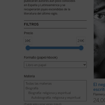
publicarán autores aún poco conocidos
cuento
en España y Latinoamérica y se
ensayo
recuperarán joyas escondidas de la
la fin
literatura del último siglo.
sus úl
escuec
quien l
FILTROS
Precio
14€
24€
Formato (papel/ebook)
Materia
El neg
escri
Flanner
24,0
(Puede seleccionar varias: máx 4)