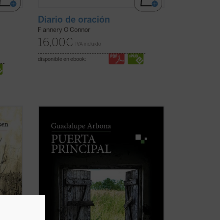
Diario de oración
Flannery O'Connor
16,00
€
IVA incluido
disponible en ebook:
de la
Este cuaderno de notas recoge todo lo
eyner
que su autora observa, siente y piensa a
guesa
lo largo de unos intensos meses que,
s
marcados por la enfermedad, le
a en
permiten tener una mirada transparente
primera
sobre sus cosas y personas. Es el retrato
de una conciencia ...
(ver ficha)