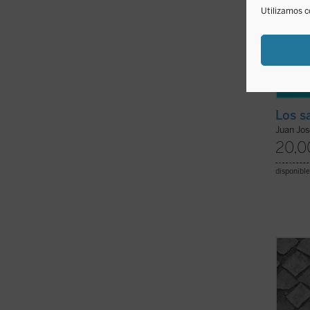
Utilizamos c
Los s
Juan Jo
20,0
disponible
Hito i
Merce
es un 
partie
buen l