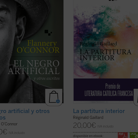
s representativos y algunos
las historias de vida de Charlotte, «
s breves escritos en «Andalusia»,
del pueblo», y Jan, un músico hola
ca familiar en la que O'Connor vivió
quien huye de un amor perdido, tie
timos años. Son historias que
común una búsqueda espiritual de
en y sacuden las entrañas de
trascendiencia y belleza, una relació
as lee, en ...
(ver ficha)
(ver ficha)
ro artificial y otros
La partitura interior
tos
Réginald Gaillard
20,00
€
y O'Connor
IVA incluido
0
€
IVA incluido
disponible en ebook: