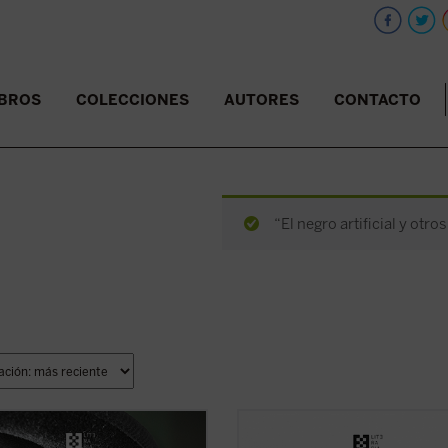
IBROS
COLECCIONES
AUTORES
CONTACTO
“El negro artificial y otro
sente antología recoge ocho
En esta primera novela del poeta f