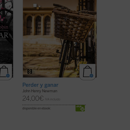
eimer.
la obra, Charles Reading, y descubrir en
toda su hondura las ...
(ver ficha)
Perder y ganar
John Henry Newman
24,00
€
IVA incluido
disponible en ebook: