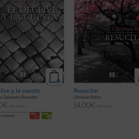
con gran hondura el ...
(ver ficha)
tras una larga enfermedad de Alzh
Una ...
(ver ficha)
live y la cuesta
Resucitar
 Salisachs Roviralta
Christian Bobin
0
€
14,00
€
IVA incluido
IVA incluido
 en ebook: