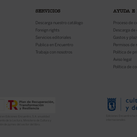
SERVICIOS
AYUDA E
Descarga nuestro catálogo
Proceso de 
Foreign rights
Descarga de
Servicios editoriales
Gastos y plaz
Publica en Encuentro
Permisos de 
Trabaja con nosotros
Política de p
Aviso legal
Política de c
Ediciones Encuentro ha r
l en Ediciones Encuentro, S.A. anualidad
internacionales.
nto de la Lectura, Ministerio de Cultura y
ón de pymes del sector del libro.