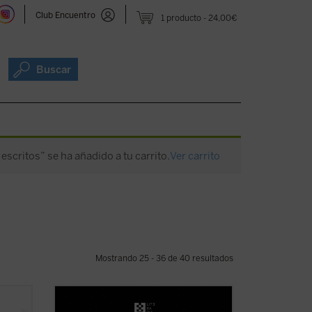
Club Encuentro
1 producto
24,00€
Buscar
s escritos” se ha añadido a tu carrito.
Ver carrito
Mostrando 25 - 36 de 40 resultados
rancés,
Este libro recoge veintiocho historias,