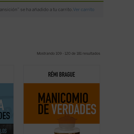
ansición” se ha añadido a tu carrito.
Ver carrito
Mostrando 109 - 120 de 181 resultados
ación
Brague se remite a nuestros
rsidad
antepasados intelectuales del mundo
ta
medieval para presentar un argumento
ector,
razonado de por qué la humanidad y las
civilizaciones son bienes que vale la pena
tículos
promover y preservar ante la crisis
moderna. «¿Qué pasa con ...
(ver ficha)