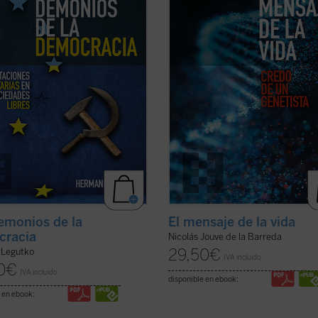
se han alcanzado destacadas
que se han desarrollado en los ca
nzas entre la democracia ...
(ver
de ...
(ver ficha)
emonios de la
El mensaje de la vida
cracia
Nicolás Jouve de la Barreda
29,50
€
 Legutko
IVA incluido
0
€
IVA incluido
disponible en ebook:
 en ebook: