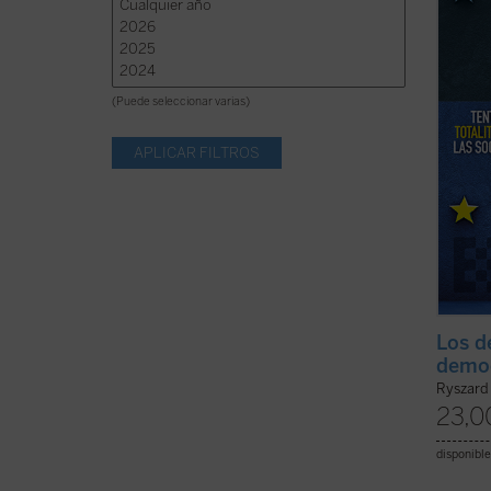
cómo 
semeja
ficha)
(Puede seleccionar varias)
Los d
demo
Ryszard
23,0
disponible