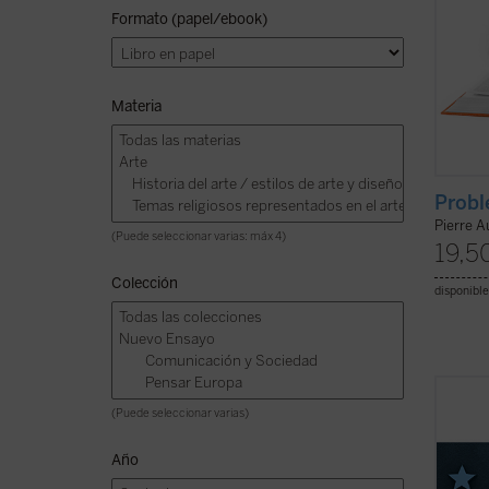
Formato (papel/ebook)
Materia
Probl
Pierre 
(Puede seleccionar varias: máx 4)
19,5
Colección
disponible
Este l
(Puede seleccionar varias)
existe
democr
Año
Legutko
comuni