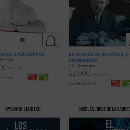
emas aristotélicos
La prensa se equivoca y 
obviedades
Aubenque
0
€
G.K. Chesterton
IVA incluido
22,00
€
IVA incluido
 en ebook:
disponible en ebook:
ibro aborda las similitudes
Nicolás Jouve describe los últimos
ntes entre el comunismo y la
avances en el campo de la biología
acia liberal. Su autor, Ryszard
relación al inicio y el desarrollo de l
, quien vivió y sufrió el
humana y analiza, desde la perspec
smo en su Polonia natal, cuenta
de una bioética personalista, las a