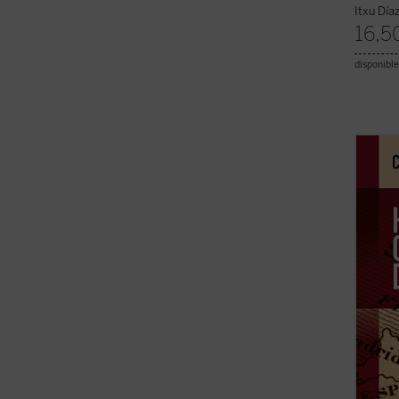
Itxu Día
16,5
disponible
En tie
sobre 
más aú
la dec
compr
tan il
por ...
(