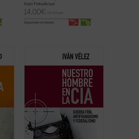
Alain Finkielkraut
14,00
€
IVA incluido
disponible en ebook:
sofía
Iván Vélez presenta en este minucioso
n la
ensayo, fruto de una tenaz labor
ante
investigadora, la génesis, el desarrollo y
los,
los principales protagonistas del comité
español del Congreso por la Libertad de
ión
la Cultura y sus iniciativas, así como sus
...
(ver ficha)