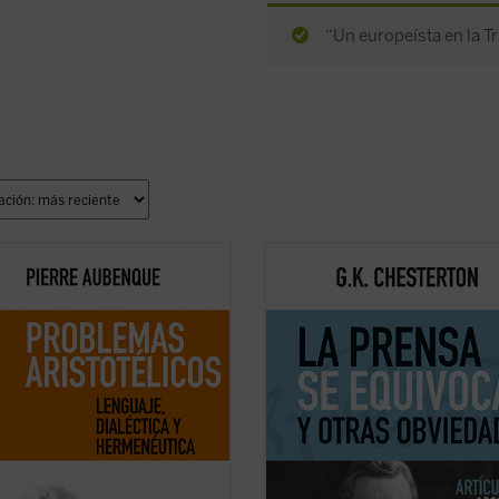
“Un europeísta en la Tr
sionante recorrido en el que nos
Este volumen, realizado en colabor
ca Aubenque supone una
con el Club Chesterton de la Unive
da por aquellas sendas que,
San Pablo CEU, es el tercero de es
do sido sucesivamente
serie que pone a la disposición del l
didas y descartadas en nuestra
con el humor, la brevedad y la
ión, permiten reconocer —tal vez
inteligencia chestertonianas, los ar
jor que en otro ...
(ver ficha)
de un ...
(ver ficha)