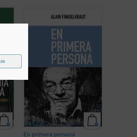
«No he optado, en el momento de rendir
 la
cuentas, por atrincherarme en la
o el
fortaleza inexpugnable de la
debate
autobiografía. Pongo las cartas sobre la
mesa, digo desde dónde hablo (...) Con
 sus
todo, como escribió Kierkegaard, 'pensar
es una cosa, existir ...
(ver ficha)
ias
En primera persona