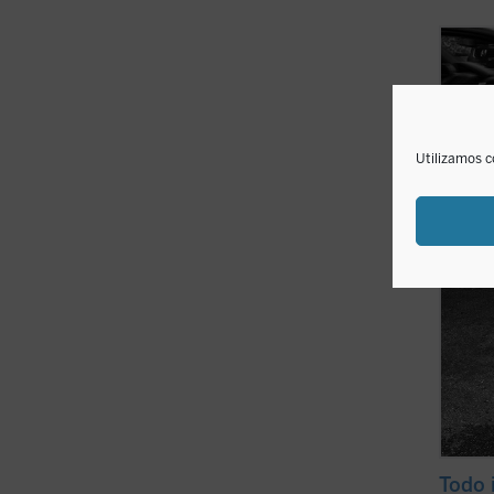
En est
period
sente
ni la o
«ni si
Madrid
Utilizamos c
contem
Todo 