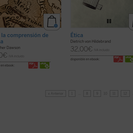
 la comprensión de
Ética
pa
Dietrich von Hildebrand
32,00
€
pher Dawson
IVA incluido
0
€
IVA incluido
disponible en ebook:
 en ebook:
« Anterior
1
…
8
9
10
11
12