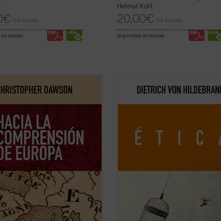
z
Helmut Kohl
0
€
20,00
€
IVA incluido
IVA incluido
 en ebook:
disponible en ebook:
mpos de fuertes rechazos y dudas
Este libro es ya un clásico de la filo
la validez del proyecto europeo y,
moral contemporánea. Grandioso e
n, de afirmación generalizada de
profundidad de sus tesis, deslumbr
adencia de Occidente,
Hacia la
en su claridad, abundante en ejemp
ensión de Europa
resulta un texto
ofrece, a partir de los datos de la
uminador como cuando se publicó
experiencia cotidiana, una descripc
ver ficha)
global de ...
(ver ficha)