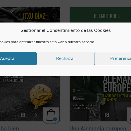
e ensayo de «anti-autoayuda», el
Este libro recoge algunas de las
ista y humorista Itxu Díaz
intervenciones más significativas de
ncia sin ambages que no tenemos
vida política de Helmut Kohl, llamad
Gestionar el Consentimiento de las Cookies
bligación ni el derecho a ser felices,
«Canciller de la Unidad», como el 
quiera los que somos del Real
sobre la instalación de misiles
». A su vez, nos incita a
norteamericanos en suelo alemán,
ookies para optimizar nuestro sitio web y nuestro servicio.
plar ese ...
(ver ficha)
palabras tras ...
(ver ficha)
Aceptar
Rechazar
Preferenc
iba bien
Una Alemania europea