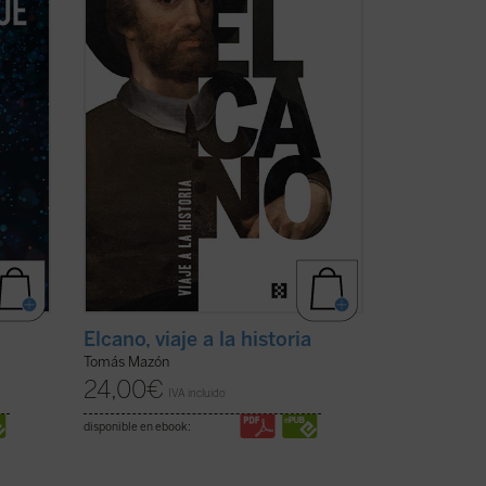
mpos
quinientos años, para contar una travesía
...
(ver ficha)
Elcano, viaje a la historia
Tomás Mazón
24,00
€
IVA incluido
disponible en ebook: