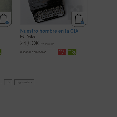
Nuestro hombre en la CIA
Iván Vélez
24,00
€
IVA incluido
disponible en ebook:
…
16
Siguiente »