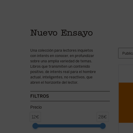
Nuevo Ensayo
Una colección para lectores inquietos
con interés en conocer, en profundizar
sobre una amplia variedad de temas.
Libros que transmiten un contenido
positivo, de interés real para el hombre
El apa
actual, inteligentes, no reactivos, que
embar
abren el horizonte del lector.
búsque
habien
empren
FILTROS
tradic
hoy me
Precio
12€
28€