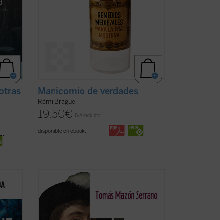
otras
Manicomio de verdades
Rémi Brague
19,50
€
IVA incluido
disponible en ebook:
En
Elcano, viaje a la historia
, Tomás
 en
Mazón acerca al lector, profano o
a vida
experto, las voces de Elcano y los suyos,
tiva
que nos llegan a través de crónicas,
cciones
relaciones y otros legajos escritos hace