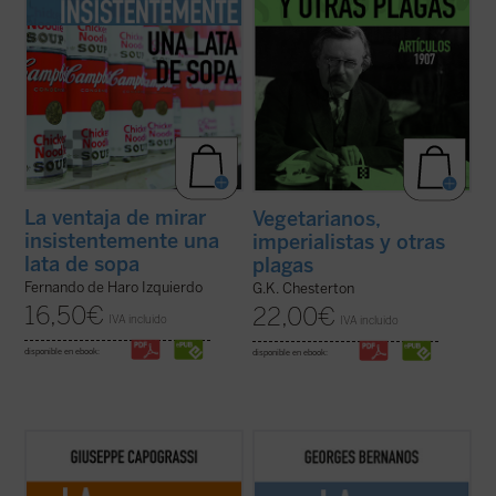
La ventaja de mirar
Vegetarianos,
insistentemente una
imperialistas y otras
lata de sopa
plagas
Fernando de Haro Izquierdo
G.K. Chesterton
16,50
€
22,00
€
IVA incluido
IVA incluido
disponible en ebook:
disponible en ebook:
El protagonismo del individuo histórico y
El autor deja claro el contenido de este
concreto es una constante en la obra de
libro: «La desgracia mayor del mundo (...)
Capograssi. En este libro el jurista y filósofo
es que nunca ha sido tan difícil como ahora
italiano indaga en las razones por las que
el distinguir entre los constructores y los