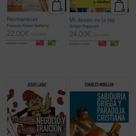
Permanecer
Mi deseo es la ley
François-Xavier Bellamy
Grégor Puppinck
22,00
€
24,00
€
IVA incluido
IVA incluido
disponible en ebook:
disponible en ebook:
De esta nueva versión, muy ampliada, de
El
Moeller analiza y contrasta las relaciones
privilegio catalán
, ha dicho Stanley Payne:
entre el mundo griego y el cristianismo a
«
Negocio y traición
es una contribución
través de sus respectivas concepciones
clave en este momento de división y
del mal, del pecado y de la libertad,
debilidad cívicas, porque su enfoque
ciñéndose a grandes autores como Virgilio,
subraya del modo más ...
(ver ficha)
Shakespeare, Platón y Dostoievski. El ...
(ver ficha)