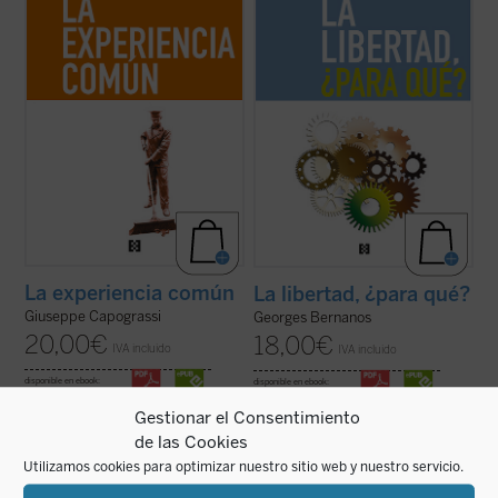
«la experiencia común y la riqueza que hay
destructores, porque nunca la barbarie ha
en la acción, en la vida ...
(ver ficha)
tenido unos medios tan ...
(ver ficha)
La experiencia común
La libertad, ¿para qué?
Giuseppe Capograssi
Georges Bernanos
20,00
€
18,00
€
IVA incluido
IVA incluido
disponible en ebook:
disponible en ebook:
Gestionar el Consentimiento
de las Cookies
Utilizamos cookies para optimizar nuestro sitio web y nuestro servicio.