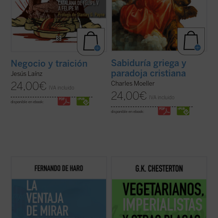
Sabiduría griega y
Negocio y traición
paradoja cristiana
Jesús Laínz
24,00
€
Charles Moeller
IVA incluido
24,00
€
IVA incluido
disponible en ebook:
disponible en ebook:
De Haro aborda temas que han ido
Este volumen es el segundo de esta serie
acompañándole durante su actividad
de colaboraciones en el semanario gráfico
profesional, como las crisis económicas
The Illustrated London News
donde el
recientes, el cristianismo, la democracia y
lector encontrará la misma genialidad,
la cultura, siempre en el tono de quien se
ironía, sentido común y vigor
reconoce humilde ante el conocimiento, ...
chestertonianos de siempre, desplegados
(ver ficha)
a lo ...
(ver ficha)