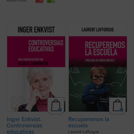
disponible en ebook:
La experta educativa sueca Inger Enkvist y
El matemático francés Laurent Lafforgue,
la periodista Olga R. Sanmartín abordan en
Medalla Fields del año 2002, ha intervenido
esta larga e intensa conversación las
en los últimos años en numerosas
cuestiones más controvertidas en el
ocasiones en el debate público actual sobre
terreno de la educación: la tensión entre el
la educación y la escuela francesa y
modelo inclusivo y el diferenciado, ...
(ver
europea. Este libro recoge algunas de ...
ficha)
(ver ficha)
Inger Enkvist.
Recuperemos la
Controversias
escuela
educativas
Laurent Lafforgue