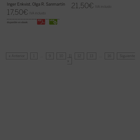
21,50
€
Inger Enkvist, Olga R. Sanmartín
IVA incluido
17,50
€
IVA incluido
disponible en ebook:
« Anterior
1
…
9
10
11
12
13
…
16
Siguiente
»