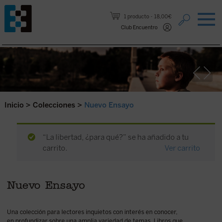
Saltar al contenido.
1 producto
18,00€
Club Encuentro
Inicio
>
Colecciones
>
Nuevo Ensayo
“La libertad, ¿para qué?” se ha añadido a tu
carrito.
Ver carrito
Nuevo Ensayo
Una colección para lectores inquietos con interés en conocer,
en profundizar sobre una amplia variedad de temas. Libros que