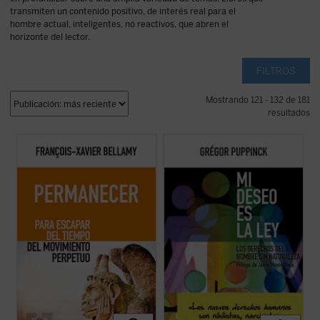
transmiten un contenido positivo, de interés real para el
hombre actual, inteligentes, no reactivos, que abren el
horizonte del lector.
FILTROS
Mostrando 121 - 132 de 181
resultados
Bellamy nos presenta un elogio de la
Este libro aborda la transformación en la
permanencia exponiendo las
concepción del hombre en virtud de la
consecuencias de dejarse arrastrar por
evolución actual y futura de los derechos
una sociedad acelerada. Mientras recorre
humanos. Para ello compara la intención
con agilidad la historia que nos ha llevado
original de los redactores de la Declaración
hasta aquí, el autor nos anima a
Universal, tal como aparece en los ...
(ver
detenernos, a disfrutar ...
(ver ficha)
ficha)