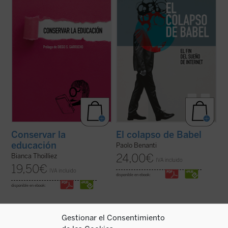
innovación constante,
Conservar la
papel de la tecnología en nuestras vidas y
educación
nos ofrece una propuesta tan ...
en la construcción ...
(ver ficha)
(ver ficha)
Conservar la
El colapso de Babel
educación
Paolo Benanti
24,00
€
Bianca Thoilliez
IVA incluido
19,50
€
IVA incluido
disponible en ebook:
disponible en ebook:
Gestionar el Consentimiento