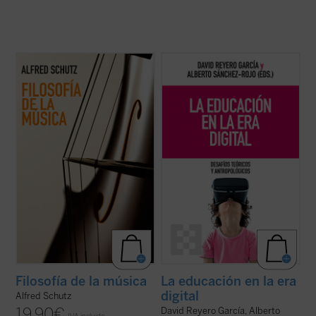
Este libro reúne, por primera vez en
Frente a una tecnología con creciente
español, todos los textos sobre música de
poder de decisión,
La educación en la era
Alfred Schutz, uno de los grandes nombres
digital
propone una mirada plural y
de la sociología del siglo XX. En ellos no solo
humanista que recupera las grandes
analiza lo que sentimos cuando
preguntas: ¿qué podemos saber?, ¿qué
escuchamos una melodía, también explora
debemos hacer?, ¿qué nos cabe esperar?
...
(ver ficha)
Un ...
(ver ficha)
Filosofía de la música
La educación en la era
digital
Alfred Schutz
19,90
€
David Reyero García, Alberto