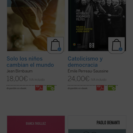
Solo los niños
Catolicismo y
cambian el mundo
democracia
Jean Birnbaum
Émile Perreau-Saussine
18,00
€
24,00
€
IVA incluido
IVA incluido
disponible en ebook:
disponible en ebook:
Descubre un libro que invita a detenerse,
En
El colapso de Babel
, el teólogo y experto
respirar hondo y repensar el rumbo de la
en ética digital Paolo Benanti nos invita a
educación. En un mundo donde todo parece
reflexionar sobre el colapso de la utopía
moverse al ritmo vertiginoso de la
digital. Es una invitación a pensar en el