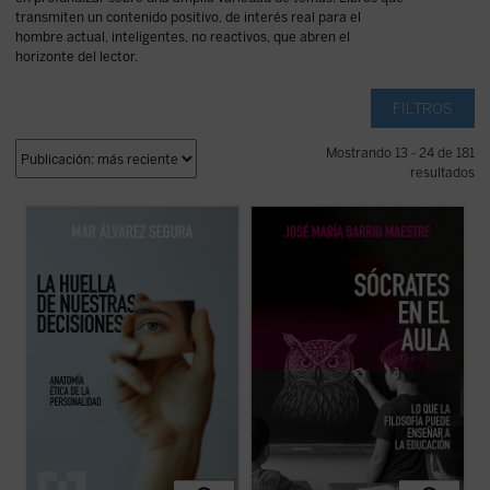
transmiten un contenido positivo, de interés real para el
hombre actual, inteligentes, no reactivos, que abren el
horizonte del lector.
FILTROS
Mostrando 13 - 24 de 181
resultados
La huella de nuestras decisiones
es un
Frente a la tecnificación del aprendizaje y
ensayo que se adentra con valentía en una
los eslóganes pedagógicos, este libro
dimensión muchas veces silenciada por la
reivindica el valor del asombro, la palabra y
psicología contemporánea: la espiritual.
la reflexión como motores genuinos del
Mar Álvarez Segura nos conduce por el
saber. Una obra inspiradora que devuelve
laberinto de la conciencia humana ...
(ver
esperanza y sentido a la docencia: ...
(ver
ficha)
ficha)