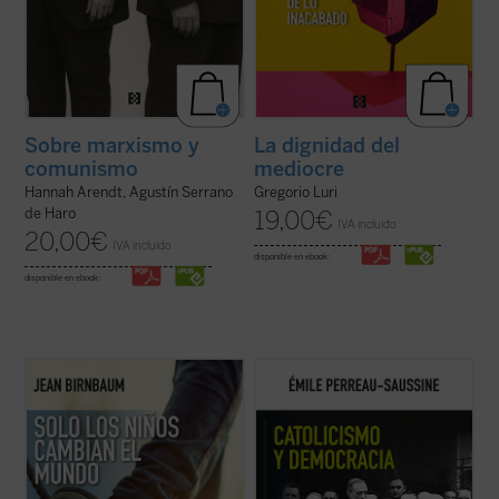
Sobre marxismo y
La dignidad del
comunismo
mediocre
Hannah Arendt, Agustín Serrano
Gregorio Luri
de Haro
19,00
€
IVA incluido
20,00
€
IVA incluido
disponible en ebook:
disponible en ebook:
Birnbaum retoma, tras
El coraje del matiz
,
Catolicismo y democracia
recorre la
el pulso de la política y la introspección con
evolución del pensamiento político católico
una pregunta aparentemente sencilla: ¿qué
desde la Revolución francesa hasta hoy.
sucede cuando llega un hijo al mundo?
Émile Perreau-Saussine analiza cómo la
Desde Rosa Luxemburgo hasta Hannah
Iglesia respondió a la democracia liberal,
Arendt, pasando por Roland ...
(ver ficha)
un sistema para el que no ...
(ver ficha)