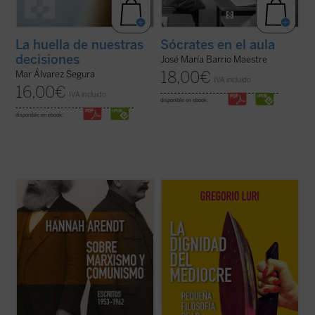
La huella de nuestras
Sócrates en el aula
decisiones
José María Barrio Maestre
18,00
€
Mar Álvarez Segura
IVA incluido
16,00
€
IVA incluido
disponible en ebook:
disponible en ebook:
Este libro no solo recupera una faceta
Gregorio Luri nos conduce por un viaje
menos conocida —pero crucial— de una de
filosófico para mostrarnos que nuestra
las mentes más incisivas del siglo XX, sino
condición intermedia —entre la animalidad
que también ofrece herramientas
y la divinidad, entre el ser y la nada— es, en
esenciales para pensar nuestro presente.
realidad, la fuente de nuestra dignidad. Un
Porque, como muestra Arendt, entender ...
canto a la condición ...
(ver ficha)
(ver ficha)