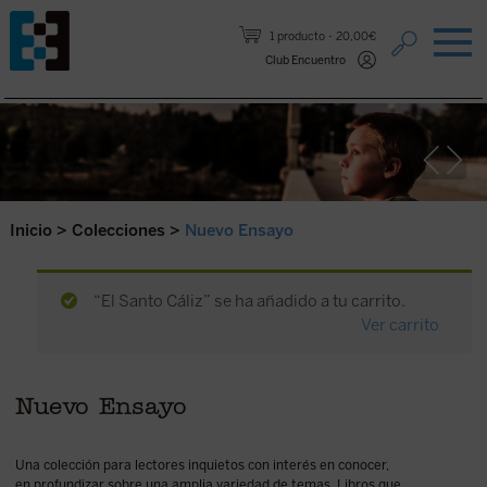
Saltar al contenido.
1 producto
20,00€
Club Encuentro
Inicio
>
Colecciones
>
Nuevo Ensayo
“El Santo Cáliz” se ha añadido a tu carrito.
Ver carrito
Nuevo Ensayo
Una colección para lectores inquietos con interés en conocer,
en profundizar sobre una amplia variedad de temas. Libros que