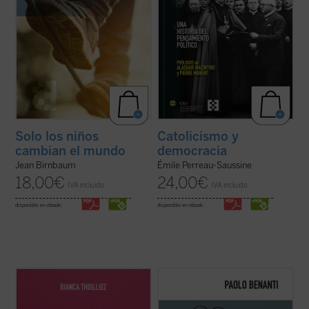
Solo los niños
Catolicismo y
cambian el mundo
democracia
Jean Birnbaum
Émile Perreau-Saussine
18,00
€
24,00
€
IVA incluido
IVA incluido
disponible en ebook:
disponible en ebook:
Descubre un libro que invita a detenerse,
En
El colapso de Babel
, el teólogo y experto
respirar hondo y repensar el rumbo de la
en ética digital Paolo Benanti nos invita a
educación. En un mundo donde todo parece
reflexionar sobre el colapso de la utopía
moverse al ritmo vertiginoso de la
digital. Es una invitación a pensar en el