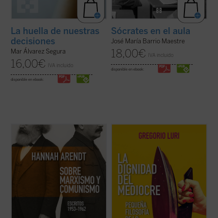
La huella de nuestras
Sócrates en el aula
decisiones
José María Barrio Maestre
18,00
€
Mar Álvarez Segura
IVA incluido
16,00
€
IVA incluido
disponible en ebook:
disponible en ebook:
Este libro no solo recupera una faceta
Gregorio Luri nos conduce por un viaje
menos conocida —pero crucial— de una de
filosófico para mostrarnos que nuestra
las mentes más incisivas del siglo XX, sino
condición intermedia —entre la animalidad
que también ofrece herramientas
y la divinidad, entre el ser y la nada— es, en
esenciales para pensar nuestro presente.
realidad, la fuente de nuestra dignidad. Un
Porque, como muestra Arendt, entender ...
canto a la condición ...
(ver ficha)
(ver ficha)