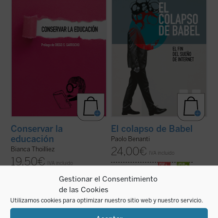
innovación constante,
Conservar la
papel de la tecnología en nuestras vidas y
educación
nos ofrece una propuesta tan ...
en la construcción ...
(ver ficha)
(ver ficha)
Conservar la
El colapso de Babel
educación
Paolo Benanti
24,00
€
Bianca Thoilliez
IVA incluido
19,50
€
IVA incluido
disponible en ebook:
Gestionar el Consentimiento
disponible en ebook:
de las Cookies
Utilizamos cookies para optimizar nuestro sitio web y nuestro servicio.