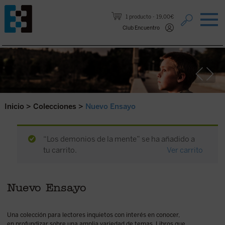
Saltar al contenido.
1 producto
19,00€
Club Encuentro
Inicio
>
Colecciones
>
Nuevo Ensayo
“Los demonios de la mente” se ha añadido a
tu carrito.
Ver carrito
Nuevo Ensayo
Una colección para lectores inquietos con interés en conocer,
en profundizar sobre una amplia variedad de temas. Libros que