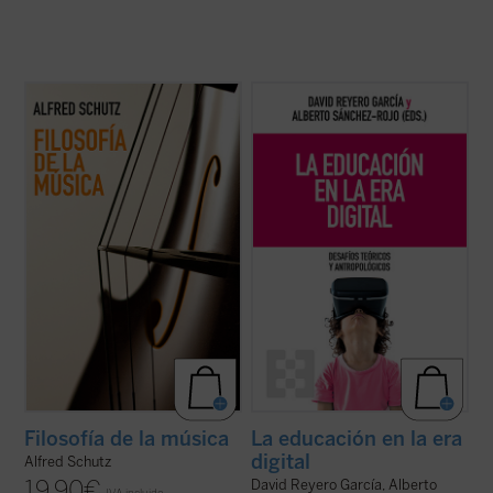
Este libro reúne, por primera vez en
Frente a una tecnología con creciente
español, todos los textos sobre música de
poder de decisión,
La educación en la era
Alfred Schutz, uno de los grandes nombres
digital
propone una mirada plural y
de la sociología del siglo XX. En ellos no solo
humanista que recupera las grandes
analiza lo que sentimos cuando
preguntas: ¿qué podemos saber?, ¿qué
escuchamos una melodía, también explora
debemos hacer?, ¿qué nos cabe esperar?
...
(ver ficha)
Un ...
(ver ficha)
Filosofía de la música
La educación en la era
digital
Alfred Schutz
19,90
€
David Reyero García, Alberto