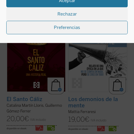
Aceptar
Desde los testimonios de los peregrinos a
Con ejemplos que van desde las redes
Tierra Santa hasta los depósitos reales,
El
sociales como fábricas de certezas
Rechazar
Santo Cáliz. Una historia real
recorre más
instantáneas hasta teorías sobre los
de dos mil años de historia, fe y poder a
Kennedy o los hombres murciélago en la
través del objeto sagrado más buscado del
Luna, Ferraresi nos enfrenta con humor y
Preferencias
cristianismo. Esta ...
(ver ficha)
lucidez al caos de un mundo en el que ya no
se confía ...
(ver ficha)
El Santo Cáliz
Los demonios de la
mente
Catalina Martín Lloris, Guillermo
Gómez-Ferrer
Mattia Ferraresi
20,00
€
19,00
€
IVA incluido
IVA incluido
disponible en ebook:
disponible en ebook: