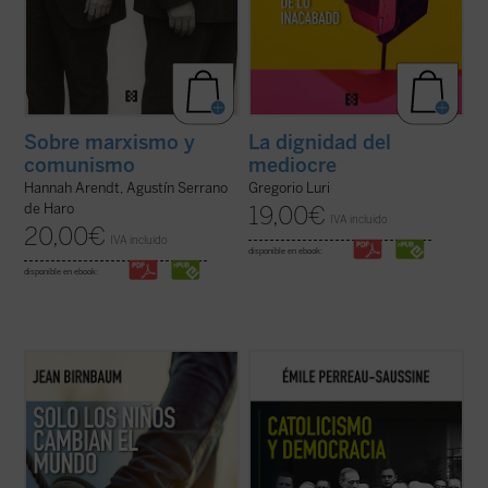
Sobre marxismo y
La dignidad del
comunismo
mediocre
Hannah Arendt, Agustín Serrano
Gregorio Luri
de Haro
19,00
€
IVA incluido
20,00
€
IVA incluido
disponible en ebook:
disponible en ebook:
Birnbaum retoma, tras
El coraje del matiz
,
Catolicismo y democracia
recorre la
el pulso de la política y la introspección con
evolución del pensamiento político católico
una pregunta aparentemente sencilla: ¿qué
desde la Revolución francesa hasta hoy.
sucede cuando llega un hijo al mundo?
Émile Perreau-Saussine analiza cómo la
Desde Rosa Luxemburgo hasta Hannah
Iglesia respondió a la democracia liberal,
Arendt, pasando por Roland ...
(ver ficha)
un sistema para el que no ...
(ver ficha)