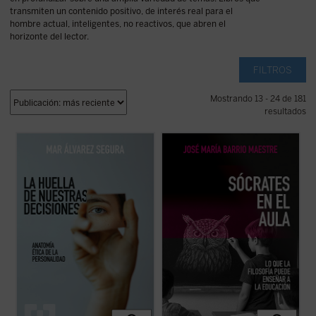
transmiten un contenido positivo, de interés real para el
hombre actual, inteligentes, no reactivos, que abren el
horizonte del lector.
FILTROS
Mostrando 13 - 24 de 181
resultados
La huella de nuestras decisiones
es un
Frente a la tecnificación del aprendizaje y
ensayo que se adentra con valentía en una
los eslóganes pedagógicos, este libro
dimensión muchas veces silenciada por la
reivindica el valor del asombro, la palabra y
psicología contemporánea: la espiritual.
la reflexión como motores genuinos del
Mar Álvarez Segura nos conduce por el
saber. Una obra inspiradora que devuelve
laberinto de la conciencia humana ...
(ver
esperanza y sentido a la docencia: ...
(ver
ficha)
ficha)