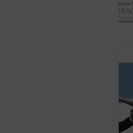
Bianca T
19,5
disponible
Con ej
social
instan
Kenned
Luna, 
lucide
no se c