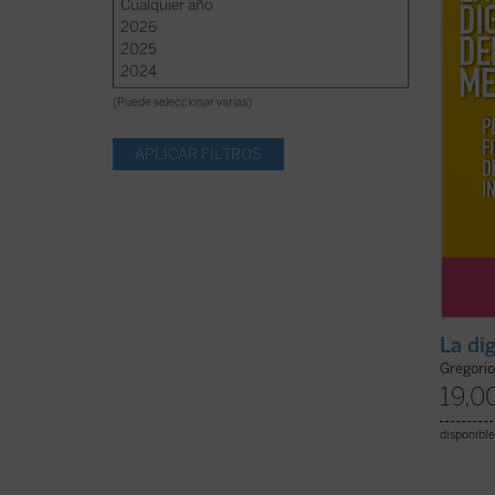
nuestr
...
(ver 
(Puede seleccionar varias)
La di
Gregorio
19,0
disponible