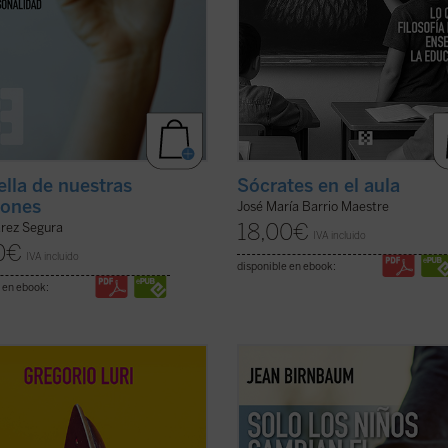
ella de nuestras
Sócrates en el aula
iones
José María Barrio Maestre
18,00
€
arez Segura
IVA incluido
0
€
IVA incluido
disponible en ebook:
 en ebook:
io Luri nos conduce por un viaje
Birnbaum retoma, tras
El coraje de
fico para mostrarnos que nuestra
matiz
, el pulso de la política y la
ión intermedia —entre la
introspección con una pregunta
dad y la divinidad, entre el ser y la
aparentemente sencilla: ¿qué suce
es, en realidad, la fuente de
cuando llega un hijo al mundo? De