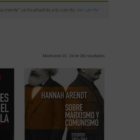
a mente” se ha añadido a tu carrito.
Ver carrito
Mostrando 13 - 24 de 181 resultados
izaje y
Este libro no solo recupera una faceta
ro
menos conocida —pero crucial— de una
de las mentes más incisivas del siglo XX,
s
sino que también ofrece herramientas
radora
esenciales para pensar nuestro presente.
 la
Porque, como muestra Arendt, entender
...
(ver ficha)