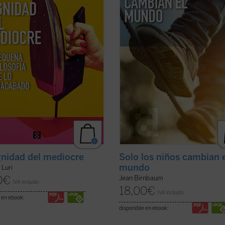
a dignidad. Un canto a la condición
Rosa Luxemburgo hasta Hannah Ar
ficha)
pasando por Roland ...
(ver ficha)
gnidad del mediocre
Solo los niños cambian 
mundo
 Luri
0
€
Jean Birnbaum
IVA incluido
18,00
€
IVA incluido
 en ebook:
disponible en ebook: