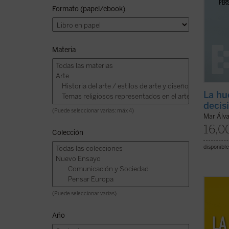
Formato (papel/ebook)
Materia
La hu
decis
(Puede seleccionar varias: máx 4)
Mar Álv
16,0
Colección
disponible
Gregor
(Puede seleccionar varias)
filosó
condic
Año
animali
nada— 