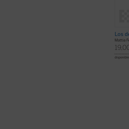
Los d
Mattia F
19,0
disponible