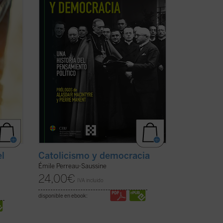
endt,
democracia liberal, un sistema para el
que no ...
(ver ficha)
el
Catolicismo y democracia
Émile Perreau-Saussine
24,00
€
IVA incluido
disponible en ebook: