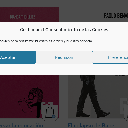
re un libro que invita a detenerse,
En
El colapso de Babel
, el teólogo y
ar hondo y repensar el rumbo de la
experto en ética digital Paolo Bena
ción. En un mundo donde todo
invita a reflexionar sobre el colapso
Gestionar el Consentimiento de las Cookies
 moverse al ritmo vertiginoso de la
utopía digital. Es una invitación a p
ción constante,
Conservar la
en el papel de la tecnología en nue
ción
nos ofrece una propuesta tan
vidas y en la construcción ...
(ver fic
ookies para optimizar nuestro sitio web y nuestro servicio.
ficha)
Aceptar
Rechazar
Preferenc
rvar la educación
El colapso de Babel