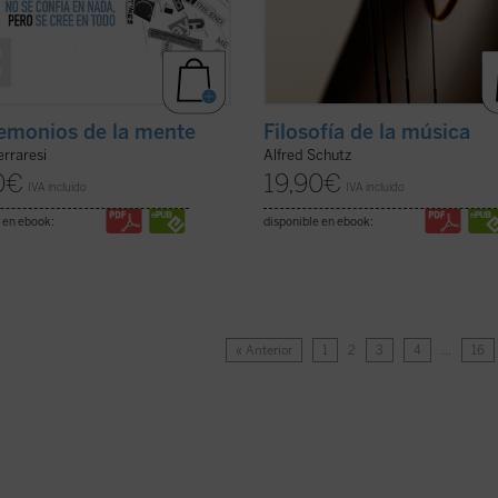
emonios de la mente
Filosofía de la música
erraresi
Alfred Schutz
0
€
19,90
€
IVA incluido
IVA incluido
 en ebook:
disponible en ebook:
« Anterior
1
2
3
4
…
16