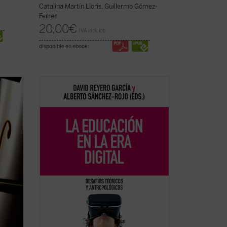
Catalina Martín Lloris, Guillermo Gómez-
Ferrer
20,00
€
IVA incluido
disponible en ebook:
n
Frente a una tecnología con creciente
sica de
poder de decisión,
La educación en la era
digital
propone una mirada plural y
XX. En
humanista que recupera las grandes
s
preguntas: ¿qué podemos saber?, ¿qué
debemos hacer?, ¿qué nos cabe esperar?
Un ...
(ver ficha)