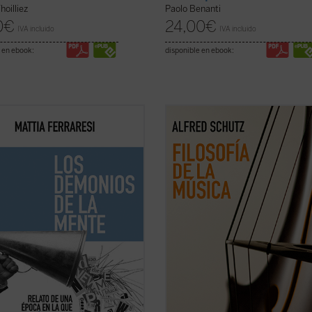
hoilliez
Paolo Benanti
0
€
24,00
€
IVA incluido
IVA incluido
 en ebook:
disponible en ebook:
emplos que van desde las redes
Este libro reúne, por primera vez e
es como fábricas de certezas
español, todos los textos sobre mú
táneas hasta teorías sobre los
Alfred Schutz, uno de los grandes
y o los hombres murciélago en la
nombres de la sociología del siglo 
Ferraresi nos enfrenta con humor y
ellos no solo analiza lo que sentimo
z al caos de un mundo en el que ya
cuando escuchamos una melodía,
onfía ...
(ver ficha)
también explora ...
(ver ficha)