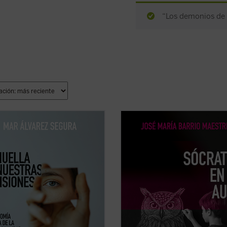
“Los demonios de l
lla de nuestras decisiones
es un
Frente a la tecnificación del aprend
 que se adentra con valentía en
los eslóganes pedagógicos, este lib
mensión muchas veces silenciada
reivindica el valor del asombro, la
 psicología contemporánea: la
palabra y la reflexión como motore
tual. Mar Álvarez Segura nos
genuinos del saber. Una obra inspi
e por el laberinto de la conciencia
que devuelve esperanza y sentido a
 ...
(ver ficha)
docencia: ...
(ver ficha)