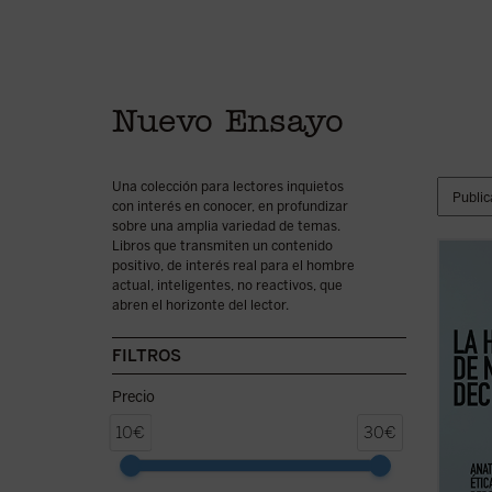
Nuevo Ensayo
Una colección para lectores inquietos
con interés en conocer, en profundizar
sobre una amplia variedad de temas.
Libros que transmiten un contenido
positivo, de interés real para el hombre
La hue
actual, inteligentes, no reactivos, que
ensayo
abren el horizonte del lector.
una di
por la
espiri
FILTROS
conduc
humana
Precio
10€
30€