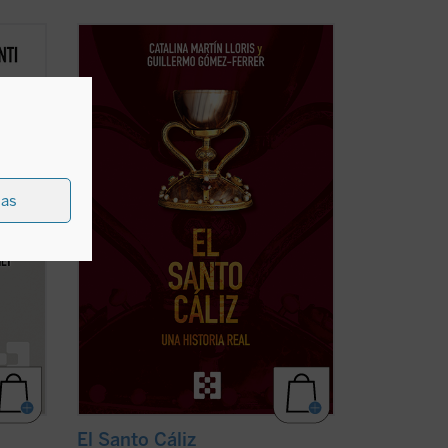
Desde los testimonios de los peregrinos
nti nos
a Tierra Santa hasta los depósitos reales,
 de la
El Santo Cáliz. Una historia real
recorre
ensar
más de dos mil años de historia, fe y
stras
poder a través del objeto sagrado más
ha)
buscado del cristianismo. Esta ...
(ver
ficha)
ias
El Santo Cáliz