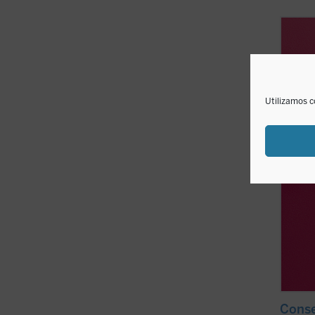
Descub
respir
educa
parece
innova
educa
Utilizamos c
...
(ver 
Conse