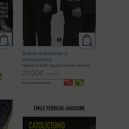
Sobre marxismo y
comunismo
Hannah Arendt, Agustín Serrano de Haro
20,00
€
IVA incluido
disponible en ebook:
l
Catolicismo y democracia
recorre la
evolución del pensamiento político
católico desde la Revolución francesa
de
hasta hoy. Émile Perreau-Saussine
sde
analiza cómo la Iglesia respondió a la