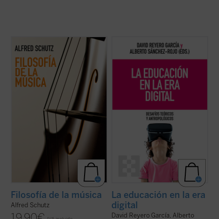
Este libro reúne, por primera vez en
Frente a una tecnología con creciente
español, todos los textos sobre música de
poder de decisión,
La educación en la era
Alfred Schutz, uno de los grandes nombres
digital
propone una mirada plural y
de la sociología del siglo XX. En ellos no solo
humanista que recupera las grandes
analiza lo que sentimos cuando
preguntas: ¿qué podemos saber?, ¿qué
escuchamos una melodía, también explora
debemos hacer?, ¿qué nos cabe esperar?
...
(ver ficha)
Un ...
(ver ficha)
Filosofía de la música
La educación en la era
digital
Alfred Schutz
19,90
€
David Reyero García, Alberto