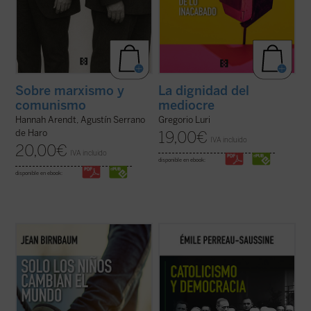
Sobre marxismo y
La dignidad del
comunismo
mediocre
Hannah Arendt, Agustín Serrano
Gregorio Luri
de Haro
19,00
€
IVA incluido
20,00
€
IVA incluido
disponible en ebook:
disponible en ebook:
Birnbaum retoma, tras
El coraje del matiz
,
Catolicismo y democracia
recorre la
el pulso de la política y la introspección con
evolución del pensamiento político católico
una pregunta aparentemente sencilla: ¿qué
desde la Revolución francesa hasta hoy.
sucede cuando llega un hijo al mundo?
Émile Perreau-Saussine analiza cómo la
Desde Rosa Luxemburgo hasta Hannah
Iglesia respondió a la democracia liberal,
Arendt, pasando por Roland ...
(ver ficha)
un sistema para el que no ...
(ver ficha)