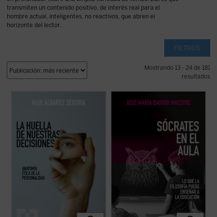
transmiten un contenido positivo, de interés real para el
hombre actual, inteligentes, no reactivos, que abren el
horizonte del lector.
FILTROS
Mostrando 13 - 24 de 181
resultados
La huella de nuestras decisiones
es un
Frente a la tecnificación del aprendizaje y
ensayo que se adentra con valentía en una
los eslóganes pedagógicos, este libro
dimensión muchas veces silenciada por la
reivindica el valor del asombro, la palabra y
psicología contemporánea: la espiritual.
la reflexión como motores genuinos del
Mar Álvarez Segura nos conduce por el
saber. Una obra inspiradora que devuelve
laberinto de la conciencia humana ...
(ver
esperanza y sentido a la docencia: ...
(ver
ficha)
ficha)