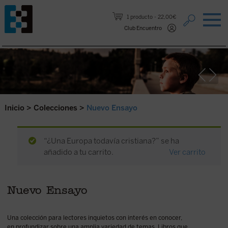
Saltar al contenido.
1 producto
22,00€
Club Encuentro
Inicio
>
Colecciones
>
Nuevo Ensayo
“¿Una Europa todavía cristiana?” se ha
añadido a tu carrito.
Ver carrito
Nuevo Ensayo
Una colección para lectores inquietos con interés en conocer,
en profundizar sobre una amplia variedad de temas. Libros que