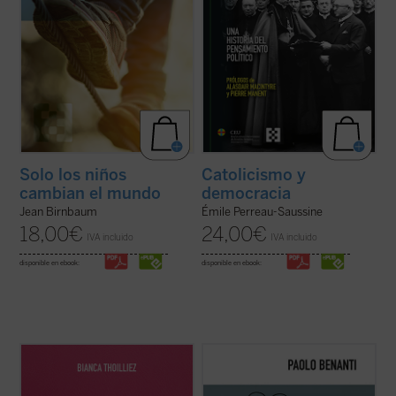
Solo los niños
Catolicismo y
cambian el mundo
democracia
Jean Birnbaum
Émile Perreau-Saussine
18,00
€
24,00
€
IVA incluido
IVA incluido
disponible en ebook:
disponible en ebook:
Descubre un libro que invita a detenerse,
En
El colapso de Babel
, el teólogo y experto
respirar hondo y repensar el rumbo de la
en ética digital Paolo Benanti nos invita a
educación. En un mundo donde todo parece
reflexionar sobre el colapso de la utopía
moverse al ritmo vertiginoso de la
digital. Es una invitación a pensar en el