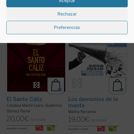
Aceptar
Desde los testimonios de los peregrinos a
Con ejemplos que van desde las redes
Tierra Santa hasta los depósitos reales,
El
sociales como fábricas de certezas
Rechazar
Santo Cáliz. Una historia real
recorre más
instantáneas hasta teorías sobre los
de dos mil años de historia, fe y poder a
Kennedy o los hombres murciélago en la
través del objeto sagrado más buscado del
Luna, Ferraresi nos enfrenta con humor y
Preferencias
cristianismo. Esta ...
(ver ficha)
lucidez al caos de un mundo en el que ya no
se confía ...
(ver ficha)
El Santo Cáliz
Los demonios de la
mente
Catalina Martín Lloris, Guillermo
Gómez-Ferrer
Mattia Ferraresi
20,00
€
19,00
€
IVA incluido
IVA incluido
disponible en ebook:
disponible en ebook: