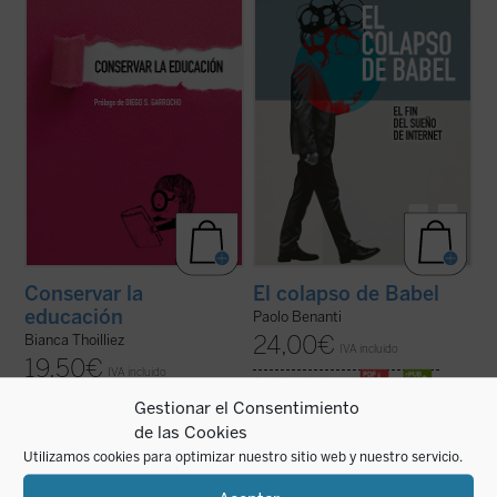
innovación constante,
Conservar la
papel de la tecnología en nuestras vidas y
educación
nos ofrece una propuesta tan ...
en la construcción ...
(ver ficha)
(ver ficha)
Conservar la
El colapso de Babel
educación
Paolo Benanti
24,00
€
Bianca Thoilliez
IVA incluido
19,50
€
IVA incluido
disponible en ebook:
Gestionar el Consentimiento
disponible en ebook:
de las Cookies
Utilizamos cookies para optimizar nuestro sitio web y nuestro servicio.