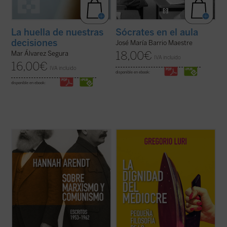
La huella de nuestras
Sócrates en el aula
decisiones
José María Barrio Maestre
18,00
€
Mar Álvarez Segura
IVA incluido
16,00
€
IVA incluido
disponible en ebook:
disponible en ebook:
Este libro no solo recupera una faceta
Gregorio Luri nos conduce por un viaje
menos conocida —pero crucial— de una de
filosófico para mostrarnos que nuestra
las mentes más incisivas del siglo XX, sino
condición intermedia —entre la animalidad
que también ofrece herramientas
y la divinidad, entre el ser y la nada— es, en
esenciales para pensar nuestro presente.
realidad, la fuente de nuestra dignidad. Un
Porque, como muestra Arendt, entender ...
canto a la condición ...
(ver ficha)
(ver ficha)