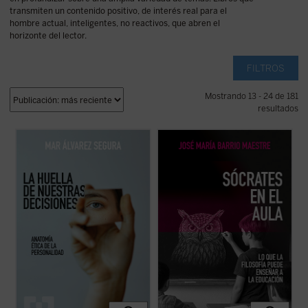
transmiten un contenido positivo, de interés real para el
hombre actual, inteligentes, no reactivos, que abren el
horizonte del lector.
FILTROS
Mostrando 13 - 24 de 181
resultados
La huella de nuestras decisiones
es un
Frente a la tecnificación del aprendizaje y
ensayo que se adentra con valentía en una
los eslóganes pedagógicos, este libro
dimensión muchas veces silenciada por la
reivindica el valor del asombro, la palabra y
psicología contemporánea: la espiritual.
la reflexión como motores genuinos del
Mar Álvarez Segura nos conduce por el
saber. Una obra inspiradora que devuelve
laberinto de la conciencia humana ...
(ver
esperanza y sentido a la docencia: ...
(ver
ficha)
ficha)