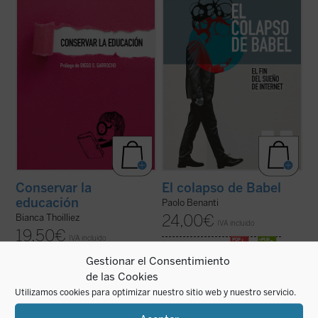
innovación constante,
Conservar la
papel de la tecnología en nuestras vidas y
educación
nos ofrece una propuesta tan ...
en la construcción ...
(ver ficha)
(ver ficha)
Conservar la
El colapso de Babel
educación
Paolo Benanti
24,00
€
Bianca Thoilliez
IVA incluido
19,50
€
IVA incluido
disponible en ebook:
Gestionar el Consentimiento
disponible en ebook:
de las Cookies
Utilizamos cookies para optimizar nuestro sitio web y nuestro servicio.