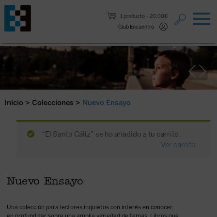
Saltar al contenido.
1 producto
20,00€
Club Encuentro
Inicio
>
Colecciones
>
Nuevo Ensayo
“El Santo Cáliz” se ha añadido a tu carrito.
Ver carrito
Nuevo Ensayo
Una colección para lectores inquietos con interés en conocer,
en profundizar sobre una amplia variedad de temas. Libros que