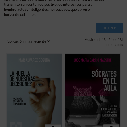
transmiten un contenido positivo, de interés real para el
hombre actual, inteligentes, no reactivos, que abren el
horizonte del lector.
FILTROS
Mostrando 13 - 24 de 181
resultados
La huella de nuestras decisiones
es un
Frente a la tecnificación del aprendizaje y
ensayo que se adentra con valentía en una
los eslóganes pedagógicos, este libro
dimensión muchas veces silenciada por la
reivindica el valor del asombro, la palabra y
psicología contemporánea: la espiritual.
la reflexión como motores genuinos del
Mar Álvarez Segura nos conduce por el
saber. Una obra inspiradora que devuelve
laberinto de la conciencia humana ...
(ver
esperanza y sentido a la docencia: ...
(ver
ficha)
ficha)