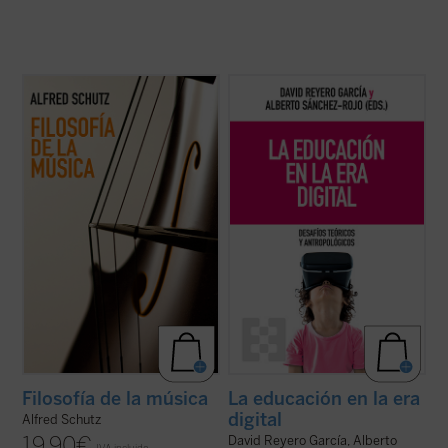
Este libro reúne, por primera vez en
Frente a una tecnología con creciente
español, todos los textos sobre música de
poder de decisión,
La educación en la era
Alfred Schutz, uno de los grandes nombres
digital
propone una mirada plural y
de la sociología del siglo XX. En ellos no solo
humanista que recupera las grandes
analiza lo que sentimos cuando
preguntas: ¿qué podemos saber?, ¿qué
escuchamos una melodía, también explora
debemos hacer?, ¿qué nos cabe esperar?
...
(ver ficha)
Un ...
(ver ficha)
Filosofía de la música
La educación en la era
digital
Alfred Schutz
19,90
€
David Reyero García, Alberto