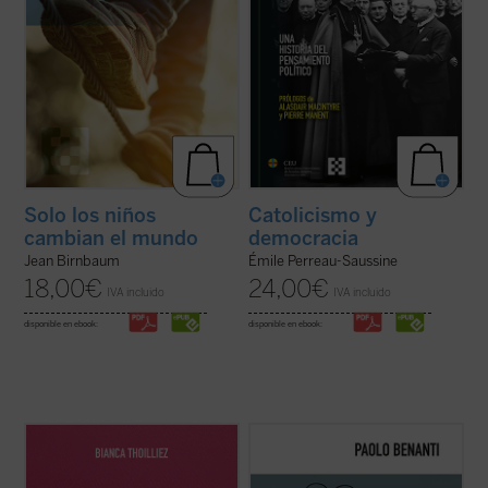
Solo los niños
Catolicismo y
cambian el mundo
democracia
Jean Birnbaum
Émile Perreau-Saussine
18,00
€
24,00
€
IVA incluido
IVA incluido
disponible en ebook:
disponible en ebook:
Descubre un libro que invita a detenerse,
En
El colapso de Babel
, el teólogo y experto
respirar hondo y repensar el rumbo de la
en ética digital Paolo Benanti nos invita a
educación. En un mundo donde todo parece
reflexionar sobre el colapso de la utopía
moverse al ritmo vertiginoso de la
digital. Es una invitación a pensar en el