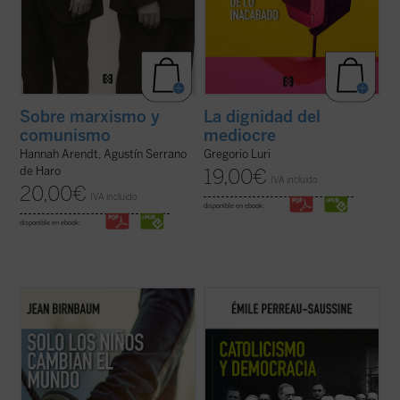
Sobre marxismo y
La dignidad del
comunismo
mediocre
Hannah Arendt, Agustín Serrano
Gregorio Luri
de Haro
19,00
€
IVA incluido
20,00
€
IVA incluido
disponible en ebook:
disponible en ebook:
Birnbaum retoma, tras
El coraje del matiz
,
Catolicismo y democracia
recorre la
el pulso de la política y la introspección con
evolución del pensamiento político católico
una pregunta aparentemente sencilla: ¿qué
desde la Revolución francesa hasta hoy.
sucede cuando llega un hijo al mundo?
Émile Perreau-Saussine analiza cómo la
Desde Rosa Luxemburgo hasta Hannah
Iglesia respondió a la democracia liberal,
Arendt, pasando por Roland ...
(ver ficha)
un sistema para el que no ...
(ver ficha)