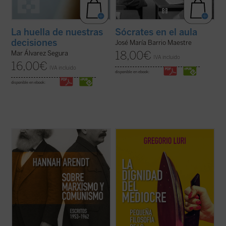
La huella de nuestras
Sócrates en el aula
decisiones
José María Barrio Maestre
18,00
€
Mar Álvarez Segura
IVA incluido
16,00
€
IVA incluido
disponible en ebook:
disponible en ebook:
Este libro no solo recupera una faceta
Gregorio Luri nos conduce por un viaje
menos conocida —pero crucial— de una de
filosófico para mostrarnos que nuestra
las mentes más incisivas del siglo XX, sino
condición intermedia —entre la animalidad
que también ofrece herramientas
y la divinidad, entre el ser y la nada— es, en
esenciales para pensar nuestro presente.
realidad, la fuente de nuestra dignidad. Un
Porque, como muestra Arendt, entender ...
canto a la condición ...
(ver ficha)
(ver ficha)