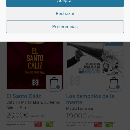
Aceptar
Desde los testimonios de los peregrinos a
Con ejemplos que van desde las redes
Tierra Santa hasta los depósitos reales,
El
sociales como fábricas de certezas
Rechazar
Santo Cáliz. Una historia real
recorre más
instantáneas hasta teorías sobre los
de dos mil años de historia, fe y poder a
Kennedy o los hombres murciélago en la
través del objeto sagrado más buscado del
Luna, Ferraresi nos enfrenta con humor y
Preferencias
cristianismo. Esta ...
(ver ficha)
lucidez al caos de un mundo en el que ya no
se confía ...
(ver ficha)
El Santo Cáliz
Los demonios de la
mente
Catalina Martín Lloris, Guillermo
Gómez-Ferrer
Mattia Ferraresi
20,00
€
19,00
€
IVA incluido
IVA incluido
disponible en ebook:
disponible en ebook: