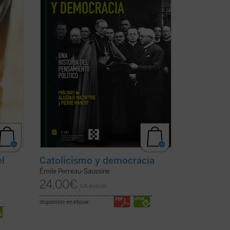
endt,
democracia liberal, un sistema para el
que no ...
(ver ficha)
el
Catolicismo y democracia
Émile Perreau-Saussine
24,00
€
IVA incluido
disponible en ebook: