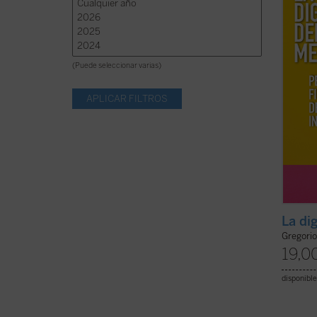
nuestr
...
(ver 
(Puede seleccionar varias)
La di
Gregorio
19,0
disponible