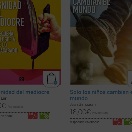
a dignidad. Un canto a la condición
Rosa Luxemburgo hasta Hannah Ar
ficha)
pasando por Roland ...
(ver ficha)
gnidad del mediocre
Solo los niños cambian 
mundo
 Luri
0
€
Jean Birnbaum
IVA incluido
18,00
€
IVA incluido
 en ebook:
disponible en ebook: