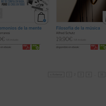
emonios de la mente
Filosofía de la música
erraresi
Alfred Schutz
0
€
19,90
€
IVA incluido
IVA incluido
 en ebook:
disponible en ebook:
« Anterior
1
2
3
4
…
16