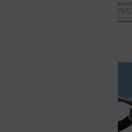
Bianca T
19,5
disponible
Con ej
social
instan
Kenned
Luna, 
lucide
no se c