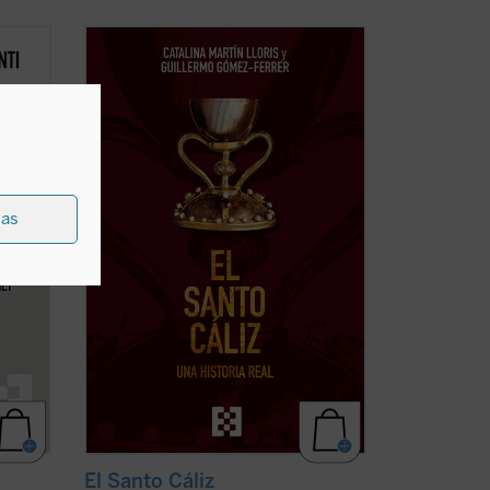
Desde los testimonios de los peregrinos
nti nos
a Tierra Santa hasta los depósitos reales,
 de la
El Santo Cáliz. Una historia real
recorre
ensar
más de dos mil años de historia, fe y
stras
poder a través del objeto sagrado más
ha)
buscado del cristianismo. Esta ...
(ver
ficha)
ias
El Santo Cáliz