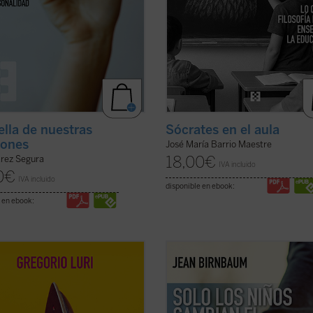
ella de nuestras
Sócrates en el aula
iones
José María Barrio Maestre
18,00
€
arez Segura
IVA incluido
0
€
IVA incluido
disponible en ebook:
 en ebook:
io Luri nos conduce por un viaje
Birnbaum retoma, tras
El coraje de
fico para mostrarnos que nuestra
matiz
, el pulso de la política y la
ión intermedia —entre la
introspección con una pregunta
dad y la divinidad, entre el ser y la
aparentemente sencilla: ¿qué suce
es, en realidad, la fuente de
cuando llega un hijo al mundo? De