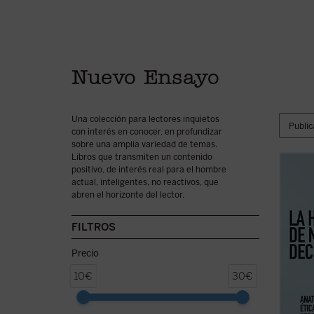
Nuevo Ensayo
Una colección para lectores inquietos
con interés en conocer, en profundizar
sobre una amplia variedad de temas.
Libros que transmiten un contenido
positivo, de interés real para el hombre
La hue
actual, inteligentes, no reactivos, que
ensayo
abren el horizonte del lector.
una di
por la
espiri
FILTROS
conduc
humana
Precio
10€
30€