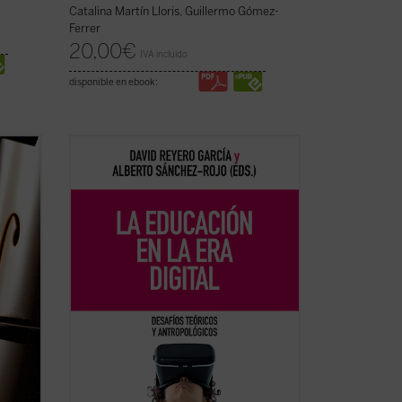
Catalina Martín Lloris, Guillermo Gómez-
Ferrer
20,00
€
IVA incluido
disponible en ebook:
n
Frente a una tecnología con creciente
sica de
poder de decisión,
La educación en la era
digital
propone una mirada plural y
XX. En
humanista que recupera las grandes
s
preguntas: ¿qué podemos saber?, ¿qué
debemos hacer?, ¿qué nos cabe esperar?
Un ...
(ver ficha)