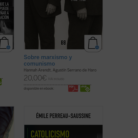
Sobre marxismo y
comunismo
Hannah Arendt, Agustín Serrano de Haro
20,00
€
IVA incluido
disponible en ebook:
l
Catolicismo y democracia
recorre la
evolución del pensamiento político
católico desde la Revolución francesa
de
hasta hoy. Émile Perreau-Saussine
sde
analiza cómo la Iglesia respondió a la