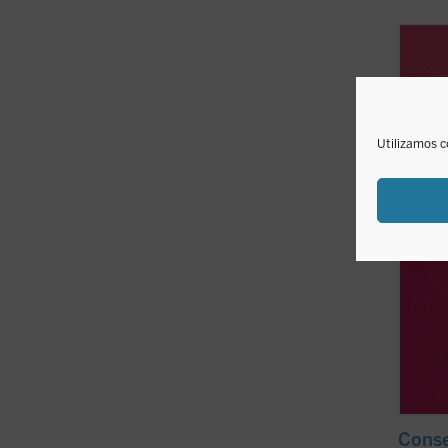
Descub
respir
educa
parece
innova
educa
Utilizamos c
...
(ver 
Conse