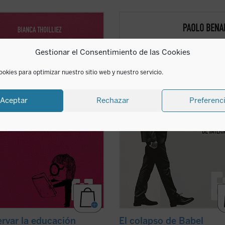
re un libro que invita a detenerse,
En
El colapso de Babel
, el teólogo y
ar hondo y repensar el rumbo de la
experto en ética digital Paolo Bena
ción. En un mundo donde todo
invita a reflexionar sobre el colapso
Gestionar el Consentimiento de las Cookies
 moverse al ritmo vertiginoso de la
utopía digital. Es una invitación a p
ción constante,
Conservar la
en el papel de la tecnología en nue
ción
nos ofrece una propuesta tan
vidas y en la construcción ...
(ver fic
ookies para optimizar nuestro sitio web y nuestro servicio.
ficha)
Aceptar
Rechazar
Preferenc
rvar la educación
El colapso de Babel