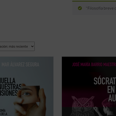
“Filosofía breve d
lla de nuestras decisiones
es un
Frente a la tecnificación del aprend
 que se adentra con valentía en
los eslóganes pedagógicos, este lib
mensión muchas veces silenciada
reivindica el valor del asombro, la
 psicología contemporánea: la
palabra y la reflexión como motore
tual. Mar Álvarez Segura nos
genuinos del saber. Una obra inspi
e por el laberinto de la conciencia
que devuelve esperanza y sentido a
 ...
(ver ficha)
docencia: ...
(ver ficha)