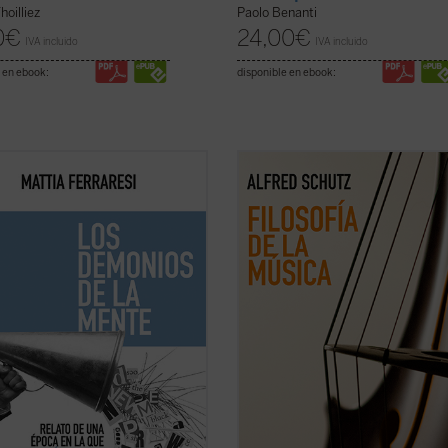
hoilliez
Paolo Benanti
0
€
24,00
€
IVA incluido
IVA incluido
 en ebook:
disponible en ebook:
emplos que van desde las redes
Este libro reúne, por primera vez e
es como fábricas de certezas
español, todos los textos sobre mú
táneas hasta teorías sobre los
Alfred Schutz, uno de los grandes
y o los hombres murciélago en la
nombres de la sociología del siglo 
Ferraresi nos enfrenta con humor y
ellos no solo analiza lo que sentimo
z al caos de un mundo en el que ya
cuando escuchamos una melodía,
onfía ...
(ver ficha)
también explora ...
(ver ficha)