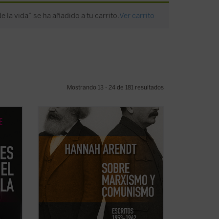
e la vida” se ha añadido a tu carrito.
Ver carrito
Mostrando 13 - 24 de 181 resultados
izaje y
Este libro no solo recupera una faceta
ro
menos conocida —pero crucial— de una
de las mentes más incisivas del siglo XX,
s
sino que también ofrece herramientas
radora
esenciales para pensar nuestro presente.
 la
Porque, como muestra Arendt, entender
...
(ver ficha)