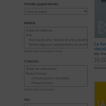
Formato (papel/ebook)
Materia
La hu
decis
(Puede seleccionar varias: máx 4)
Mar Álv
16,0
Colección
disponible
Gregor
(Puede seleccionar varias)
filosó
condic
Año
animali
nada— 