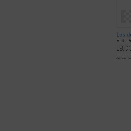
Los d
Mattia F
19,0
disponible