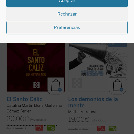
Aceptar
Desde los testimonios de los peregrinos a
Con ejemplos que van desde las redes
Tierra Santa hasta los depósitos reales,
El
sociales como fábricas de certezas
Rechazar
Santo Cáliz. Una historia real
recorre más
instantáneas hasta teorías sobre los
de dos mil años de historia, fe y poder a
Kennedy o los hombres murciélago en la
través del objeto sagrado más buscado del
Luna, Ferraresi nos enfrenta con humor y
Preferencias
cristianismo. Esta ...
(ver ficha)
lucidez al caos de un mundo en el que ya no
se confía ...
(ver ficha)
El Santo Cáliz
Los demonios de la
mente
Catalina Martín Lloris, Guillermo
Gómez-Ferrer
Mattia Ferraresi
20,00
€
19,00
€
IVA incluido
IVA incluido
disponible en ebook:
disponible en ebook: