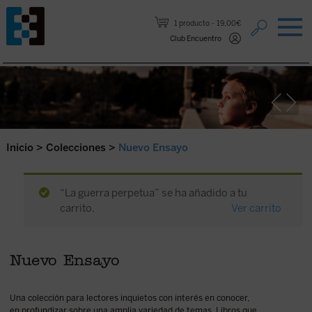
Saltar al contenido.
1 producto
19,00€
Club Encuentro
Inicio
>
Colecciones
>
Nuevo Ensayo
“La guerra perpetua” se ha añadido a tu
carrito.
Ver carrito
Nuevo Ensayo
Una colección para lectores inquietos con interés en conocer,
en profundizar sobre una amplia variedad de temas. Libros que