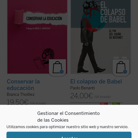
innovación constante,
Conservar la
papel de la tecnología en nuestras vidas y
educación
nos ofrece una propuesta tan ...
en la construcción ...
(ver ficha)
(ver ficha)
Conservar la
El colapso de Babel
educación
Paolo Benanti
24,00
€
Bianca Thoilliez
IVA incluido
19,50
€
IVA incluido
disponible en ebook:
Gestionar el Consentimiento
disponible en ebook:
de las Cookies
Utilizamos cookies para optimizar nuestro sitio web y nuestro servicio.