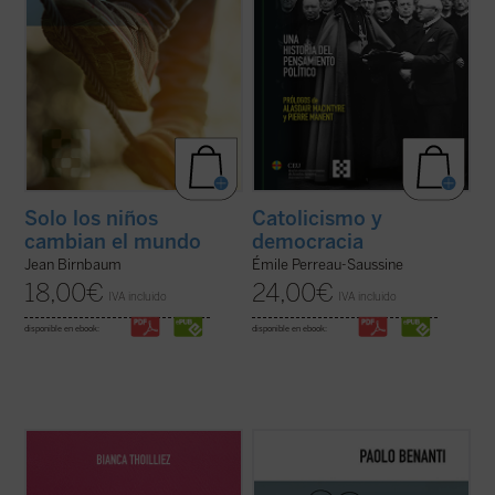
Solo los niños
Catolicismo y
cambian el mundo
democracia
Jean Birnbaum
Émile Perreau-Saussine
18,00
€
24,00
€
IVA incluido
IVA incluido
disponible en ebook:
disponible en ebook:
Descubre un libro que invita a detenerse,
En
El colapso de Babel
, el teólogo y experto
respirar hondo y repensar el rumbo de la
en ética digital Paolo Benanti nos invita a
educación. En un mundo donde todo parece
reflexionar sobre el colapso de la utopía
moverse al ritmo vertiginoso de la
digital. Es una invitación a pensar en el