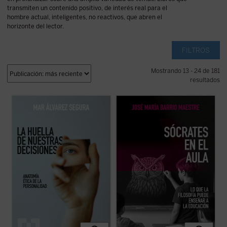
transmiten un contenido positivo, de interés real para el
hombre actual, inteligentes, no reactivos, que abren el
horizonte del lector.
FILTROS
Mostrando 13 - 24 de 181
resultados
La huella de nuestras decisiones
es un
Frente a la tecnificación del aprendizaje y
ensayo que se adentra con valentía en una
los eslóganes pedagógicos, este libro
dimensión muchas veces silenciada por la
reivindica el valor del asombro, la palabra y
psicología contemporánea: la espiritual.
la reflexión como motores genuinos del
Mar Álvarez Segura nos conduce por el
saber. Una obra inspiradora que devuelve
laberinto de la conciencia humana ...
(ver
esperanza y sentido a la docencia: ...
(ver
ficha)
ficha)