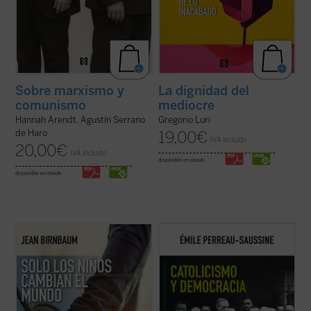
Sobre marxismo y
La dignidad del
comunismo
mediocre
Hannah Arendt, Agustín Serrano
Gregorio Luri
de Haro
19,00
€
IVA incluido
20,00
€
IVA incluido
disponible en ebook:
disponible en ebook:
Birnbaum retoma, tras
El coraje del matiz
,
Catolicismo y democracia
recorre la
el pulso de la política y la introspección con
evolución del pensamiento político católico
una pregunta aparentemente sencilla: ¿qué
desde la Revolución francesa hasta hoy.
sucede cuando llega un hijo al mundo?
Émile Perreau-Saussine analiza cómo la
Desde Rosa Luxemburgo hasta Hannah
Iglesia respondió a la democracia liberal,
Arendt, pasando por Roland ...
(ver ficha)
un sistema para el que no ...
(ver ficha)