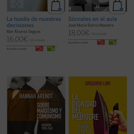
La huella de nuestras
Sócrates en el aula
decisiones
José María Barrio Maestre
18,00
€
Mar Álvarez Segura
IVA incluido
16,00
€
IVA incluido
disponible en ebook:
disponible en ebook:
Este libro no solo recupera una faceta
Gregorio Luri nos conduce por un viaje
menos conocida —pero crucial— de una de
filosófico para mostrarnos que nuestra
las mentes más incisivas del siglo XX, sino
condición intermedia —entre la animalidad
que también ofrece herramientas
y la divinidad, entre el ser y la nada— es, en
esenciales para pensar nuestro presente.
realidad, la fuente de nuestra dignidad. Un
Porque, como muestra Arendt, entender ...
canto a la condición ...
(ver ficha)
(ver ficha)