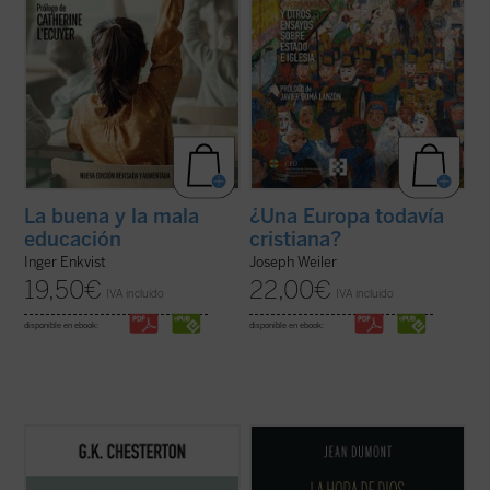
La buena y la mala
¿Una Europa todavía
educación
cristiana?
Inger Enkvist
Joseph Weiler
19,50
€
22,00
€
IVA incluido
IVA incluido
disponible en ebook:
disponible en ebook:
Este es el volumen siete de la colección de
Dumont se adentrará en la vida misionera
artículos publicados en el semanario
The
de cuatro hombres excepcionales:
Illustrated London News
. Los intereses de
Jeronimo de Loaisa, santo Toribio, Vasco de
Chesterton son muchos, pero su mirada no
Quiroga, y Bernardino de Sahagún. Con