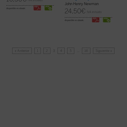
IVA incluido
John Henry Newman
disponible en ebook:
24,50
€
IVA incluido
disponible en ebook:
« Anterior
1
2
3
4
5
…
16
Siguiente »