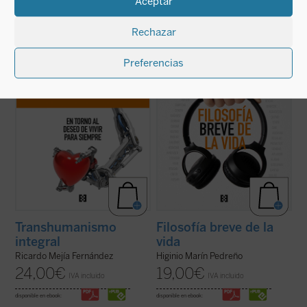
Aceptar
En esta obra quiero establecer el enlace del
Cantar y bailar; agradecer; honrar; pasear;
transhumanismo con la tradición
dormir; comer; ofrecer; hablar; tontear;
Rechazar
humanística de nuestra civilización,
leer y escribir; recordar; volver; tocar,
ofreciendo nuevos criterios de
abrazar y besar; pensar... Nacer y morir
pensamiento y de acción de los desafíos
son los cabos de este recorrido por los
Preferencias
tecnológicos....
(ver ficha)
verbos y sus honduras en los que la ...
(ver
ficha)
Transhumanismo
Filosofía breve de la
integral
vida
Ricardo Mejía Fernández
Higinio Marín Pedreño
24,00
€
19,00
€
IVA incluido
IVA incluido
disponible en ebook:
disponible en ebook: