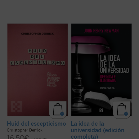
Derrick nos ofrece un replanteamiento de
La idea de la universidad
es la obra cumbre
la educación, especialmente de la
sobre educación de Newman, una defensa
educación católica, en la que «la verdad
elocuente de la educación superior, del
cuente para algo»....
(ver ficha)
aprendizaje del saber por el saber mismo,
un libro crucial en el que se ahonda acerca
de la naturaleza de la ...
(ver ficha)
Huid del escepticismo
La idea de la
universidad (edición
Christopher Derrick
completa)
16,50
€