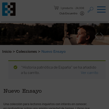
Saltar al contenido.
1 producto
24,00€
Club Encuentro
Inicio
>
Colecciones
>
Nuevo Ensayo
“Historia patriótica de España” se ha añadido
a tu carrito.
Ver carrito
Nuevo Ensayo
Una colección para lectores inquietos con interés en conocer,
en profundizar sobre una amplia variedad de temas. Libros que