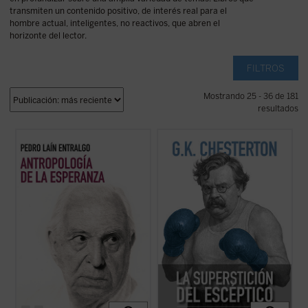
transmiten un contenido positivo, de interés real para el
hombre actual, inteligentes, no reactivos, que abren el
horizonte del lector.
FILTROS
Mostrando 25 - 36 de 181
resultados
Este libro nos invita a reflexionar sobre uno
En este libro, una reunión de sus textos
de los motores fundamentales del ser
inéditos más provocadores, sus polémicas
humano: la esperanza. A través de un
más controvertidas y sus debates más
análisis profundo y accesible, el autor
agudos, Chesterton desafía a los
explora cómo este concepto ha guiado
escépticos con su estilo único, cargado de
nuestra historia, desde sus raíces más ...
paradojas y giros ingeniosos. Con humor, ...
(ver ficha)
(ver ficha)