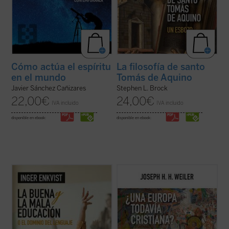
Cómo actúa el espíritu
La filosofía de santo
en el mundo
Tomás de Aquino
Javier Sánchez Cañizares
Stephen L. Brock
22,00
€
24,00
€
IVA incluido
IVA incluido
disponible en ebook:
disponible en ebook:
En esta nueva edición de
La buena y la mala
Para muchos europeos, la Iglesia ya no es
educación
, Inger Enkvist revisa, corrige,
más que un decorado para bodas
actualiza y aumenta su libro estrella. Ha
elegantes, y la religión, una pieza de museo.
introducido un capítulo en el que hace un
Pero, ¿qué implica esta amnesia para
acercamiento a las nuevas tecnologías, la
Europa?
¿Una Europa todavía cristiana?
Inteligencia Artificial, ...
(ver ficha)
invita al lector a replantearse el ...
(ver
ficha)