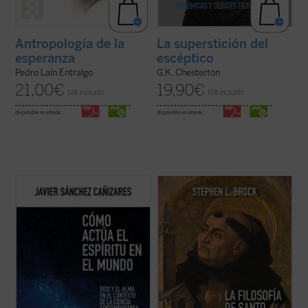
Antropología de la
La superstición del
esperanza
escéptico
Pedro Laín Entralgo
G.K. Chesterton
21,00
€
19,90
€
IVA incluido
IVA incluido
disponible en ebook:
disponible en ebook:
El autor traza un modelo para explicar
Este libro busca introducir a quienes no son
cómo actúa el espíritu en el mundo, pero
expertos al pensamiento de Tomás de
también por qué emergen novedades en la
Aquino, destacando aspectos de su obra
naturaleza o qué significado tiene la
que rara vez se mencionan hoy en día y
existencia del mal. Una propuesta audaz,
ofreciendo una interpretación diferente de
con un estilo a la vez riguroso y ...
(ver
su enseñanza sobre la naturaleza, los ...
ficha)
(ver ficha)