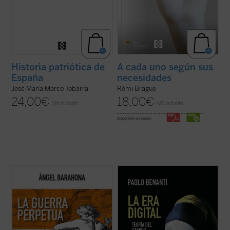
Historia patriótica de
A cada uno según sus
España
necesidades
José María Marco Tobarra
Rémi Brague
24,00
€
18,00
€
IVA incluido
IVA incluido
disponible en ebook:
Las preguntas que surgen en este ensayo
Paolo Benanti, experto en inteligencia
son inquietantes: ¿por qué la hostilidad
artificial y ética de las tecnologías, nos
guerrera ha sido un hecho constatable,
regala un apasionante recorrido a través
permanente a lo largo de la historia de la
de la realidad virtual, la comunicación
humanidad y podemos sospechar que lo
veraz y fiable y las
fake news
, la robótica,
seguirá siendo? ¿Por qué la actividad ...
(ver
el transhumanismo y el ...
(ver ficha)
ficha)