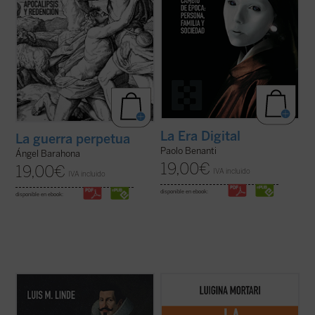
La Era Digital
La guerra perpetua
Paolo Benanti
Ángel Barahona
19,00
€
19,00
€
IVA incluido
IVA incluido
disponible en ebook:
disponible en ebook:
El «Grande Osuna», como le llamó su
Cuando las actividades esenciales del
amigo y agente, Francisco de Quevedo, fue
cuidado —las que proporcionan lo que
un personaje legendario aún en vida y, con
alimenta la vida, las que reparan
el tiempo, pasó a ser uno de los más
situaciones difíciles, las que construyen