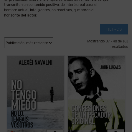
transmiten un contenido positivo, de interés real para el
hombre actual, inteligentes, no reactivos, que abren el
horizonte del lector.
FILTROS
Mostrando 37 - 48 de 181
resultados
Este libro reúne un conjunto de reflexiones
En esta elocuente y sugerente
públicas y privadas de Alexei Navalni, el
«autohistoria», John Lukacs, distinguido
político ruso fallecido el 16 de febrero de
historiador y escritor, describe la historia
2024 en las cárceles siberianas de Putin....
de sus propias convicciones y creencias.
(ver ficha)
Un viaje que nos lleva desde la Hungría de
los años treinta y la asolada Budapest de ...
(ver ficha)