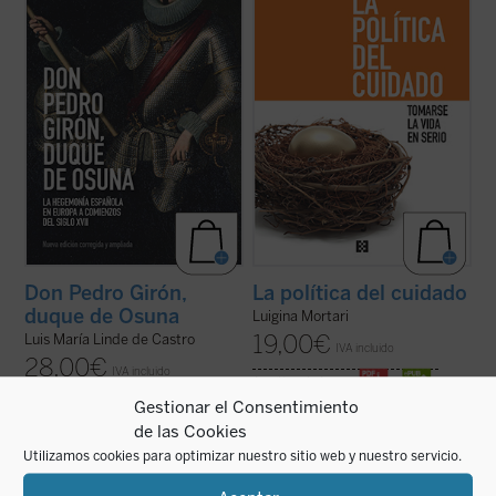
destacados «réprobos» de la Leyenda
mundos— no reciben el debido
Negra. Su biografía, sin las fantasías y ...
reconocimiento, la política se marchita,
(ver ficha)
pierde su ...
(ver ficha)
Don Pedro Girón,
La política del cuidado
duque de Osuna
Luigina Mortari
19,00
€
Luis María Linde de Castro
IVA incluido
28,00
€
IVA incluido
disponible en ebook:
Gestionar el Consentimiento
disponible en ebook:
de las Cookies
Utilizamos cookies para optimizar nuestro sitio web y nuestro servicio.