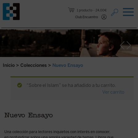
Saltar al contenido.
1 producto
24,00€
Club Encuentro
Inicio
>
Colecciones
>
Nuevo Ensayo
“Sobre el Islam” se ha añadido a tu carrito.
Ver carrito
Nuevo Ensayo
Una colección para lectores inquietos con interés en conocer,
en profundizar sobre una amplia variedad de temas. Libros que