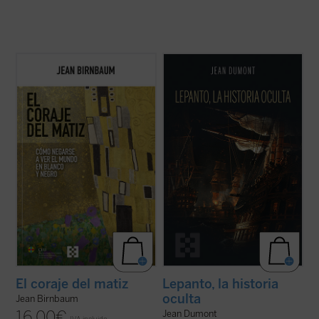
En todas partes, los predicadores feroces
El 7 de octubre de 1571 fue la fecha de la
prefieren atizar el odio antes que iluminar
victoria de Lepanto, cuando la Europa
las mentes. Jean Birnbaum pretende
cristiana impuso un freno decisivo al
reconfortar a todos los que se niegan a
expansionismo islámico que amenazaba
aceptar el «embrutecimiento» de nuestro
las puertas de Roma, Venecia y Viena. Pero
debate público y que quieren preservar el ...
más allá de este acontecimiento, Dumont ...
(ver ficha)
(ver ficha)
El coraje del matiz
Lepanto, la historia
oculta
Jean Birnbaum
16,00
€
Jean Dumont