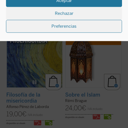
Aceptar
Rodeando el conjunto de toda la Realidad de
El Islam es objeto de interminables
esa completud, y ofertando la Realidad
controversias y mucha confusión. Pero,
Rechazar
unitiva de su Ser, se nos hace ver en esos
¿qué es el Islam? ¿Una forma de
vislumbres cómo se adivina y se nutre la
relacionarse con Dios? ¿Una religión con
Realidad extremosa de quien es el único
sus propios dogmas y normas? ¿Una
Preferencias
Dios....
(ver ficha)
civilización? Rémi Brague vuelve sobre
estas cuestiones ...
(ver ficha)
Filosofía de la
Sobre el Islam
misericordia
Rémi Brague
24,00
€
Alfonso Pérez de Laborda
IVA incluido
19,00
€
IVA incluido
disponible en ebook:
disponible en ebook: