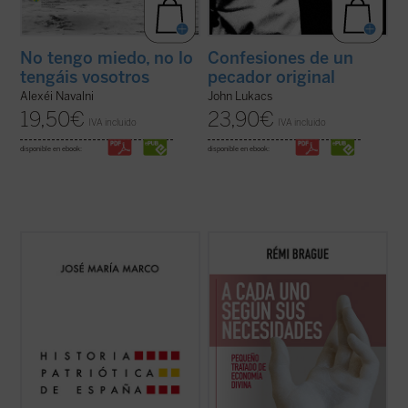
No tengo miedo, no lo
Confesiones de un
tengáis vosotros
pecador original
Alexéi Navalni
John Lukacs
19,50
€
23,90
€
IVA incluido
IVA incluido
disponible en ebook:
disponible en ebook:
En un momento de crisis de nuestra
Este «pequeño tratado» es la continuación
identidad nacional, el profesor y escritor
de los estudios emblemáticos de Rémi
José María Marco surge como la voz de la
Brague sobre el concepto de
mundo
. En
razón para reflexionar apasionadamente
una sucesión de breves capítulos expone
acerca de lo que significa ser español. En
una teoría de la Providencia divina en la que
esta obra magna, una edición ampliada que
Dios provee a todos los ...
(ver ficha)
...
(ver ficha)