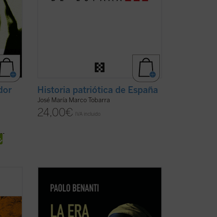
dor
Historia patriótica de España
José María Marco Tobarra
24,00
€
IVA incluido
Paolo Benanti, experto en inteligencia
a
artificial y ética de las tecnologías, nos
ho
regala un apasionante recorrido a través
de la
de la realidad virtual, la comunicación
s
veraz y fiable y las
fake news
, la robótica,