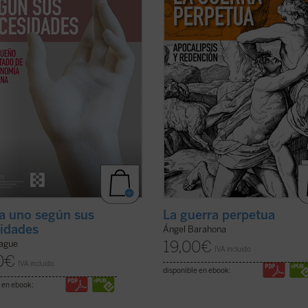
encia divina en la que Dios provee
sospechar que lo seguirá siendo? ¿
 los ...
(ver ficha)
qué la actividad ...
(ver ficha)
a uno según sus
La guerra perpetua
idades
Ángel Barahona
19,00
€
ague
IVA incluido
0
€
IVA incluido
disponible en ebook:
 en ebook: