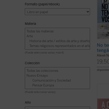
Formato (papel/ebook)
Materia
No te
tengá
(Puede seleccionar varias: máx 4)
Alexéi N
19,5
Colección
disponible
Este «
(Puede seleccionar varias)
contin
emblem
Año
conce
breves