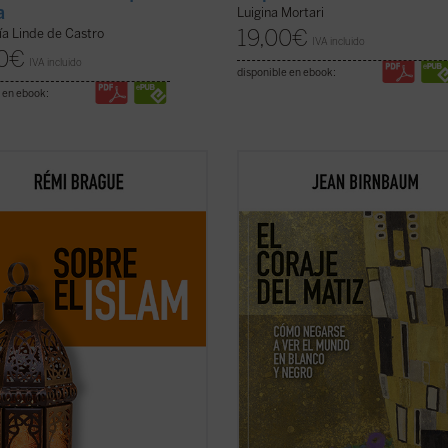
a
Luigina Mortari
19,00
€
ía Linde de Castro
IVA incluido
0
€
IVA incluido
disponible en ebook:
 en ebook:
am es objeto de interminables
En todas partes, los predicadores f
versias y mucha confusión. Pero,
prefieren atizar el odio antes que
s el Islam? ¿Una forma de
iluminar las mentes. Jean Birnbau
onarse con Dios? ¿Una religión con
pretende reconfortar a todos los q
ropios dogmas y normas? ¿Una
niegan a aceptar el «embrutecimie
zación? Rémi Brague vuelve sobre
de nuestro debate público y que qu
cuestiones ...
(ver ficha)
preservar el ...
(ver ficha)