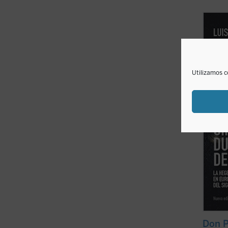
El «Gr
amigo 
fue un
y, con
más de
Leyend
Utilizamos c
fantasí
Don P