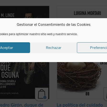
ande Osuna», como le llamó su
Cuando las actividades esenciales 
y agente, Francisco de Quevedo,
cuidado —las que proporcionan lo 
 personaje legendario aún en vida
alimenta la vida, las que reparan
Gestionar el Consentimiento de las Cookies
 el tiempo, pasó a ser uno de los
situaciones difíciles, las que const
stacados «réprobos» de la
mundos— no reciben el debido
a Negra. Su biografía, sin las
reconocimiento, la política se march
ookies para optimizar nuestro sitio web y nuestro servicio.
as y ...
(ver ficha)
pierde su ...
(ver ficha)
Aceptar
Rechazar
Preferenc
edro Girón, duque de
La política del cuidado