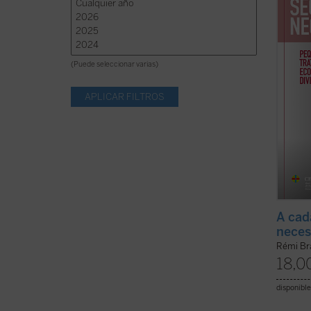
Provid
a todos
(Puede seleccionar varias)
A cad
neces
Rémi Br
18,0
disponible