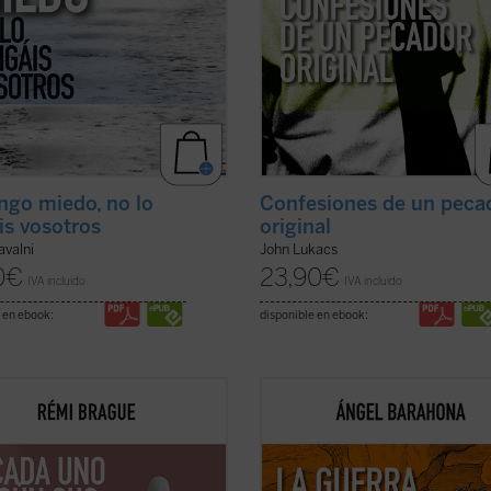
ngo miedo, no lo
Confesiones de un peca
is vosotros
original
avalni
John Lukacs
0
€
23,90
€
IVA incluido
IVA incluido
 en ebook:
disponible en ebook:
pequeño tratado» es la
Las preguntas que surgen en este
uación de los estudios
ensayo son inquietantes: ¿por qué l
áticos de Rémi Brague sobre el
hostilidad guerrera ha sido un hec
pto de
mundo
. En una sucesión de
constatable, permanente a lo largo 
 capítulos expone una teoría de la
historia de la humanidad y podemo