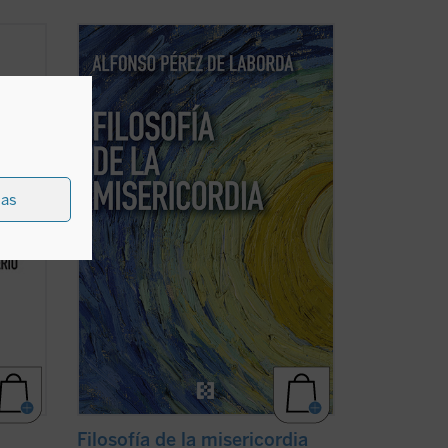
del
Rodeando el conjunto de toda la Realidad
que
de esa completud, y ofertando la
Realidad unitiva de su Ser, se nos hace
ruyen
ver en esos vislumbres cómo se adivina y
se nutre la Realidad extremosa de quien
ita,
es el único Dios....
(ver ficha)
ias
Filosofía de la misericordia