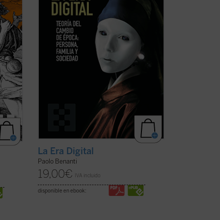
Por
el transhumanismo y el ...
(ver ficha)
La Era Digital
Paolo Benanti
19,00
€
IVA incluido
disponible en ebook: