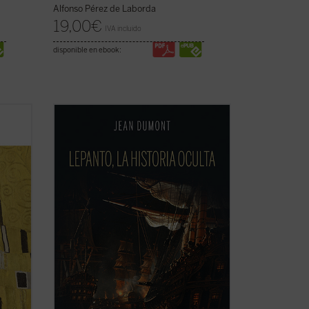
Alfonso Pérez de Laborda
19,00
€
IVA incluido
disponible en ebook:
eroces
El 7 de octubre de 1571 fue la fecha de la
victoria de Lepanto, cuando la Europa
m
cristiana impuso un freno decisivo al
ue se
expansionismo islámico que amenazaba
nto»
las puertas de Roma, Venecia y Viena.
ieren
Pero más allá de este acontecimiento,
Dumont ...
(ver ficha)