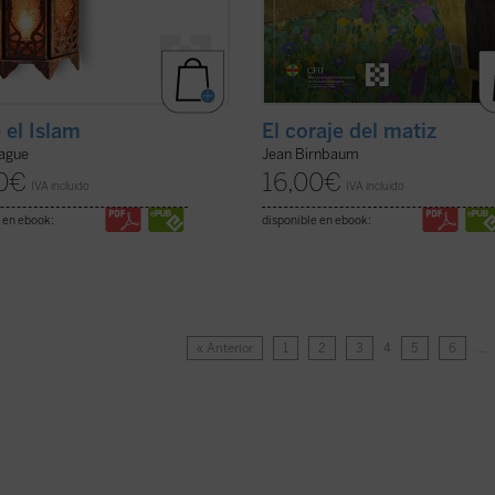
 el Islam
El coraje del matiz
ague
Jean Birnbaum
0
€
16,00
€
IVA incluido
IVA incluido
 en ebook:
disponible en ebook:
« Anterior
1
2
3
4
5
6
…