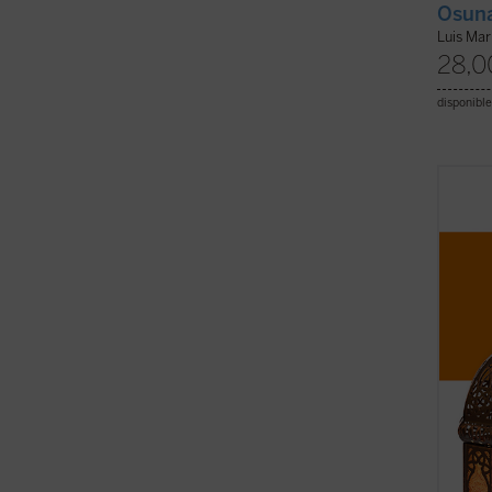
Osun
Luis Mar
28,0
disponible
El Isl
contro
¿qué e
relaci
sus p
civili
estas 