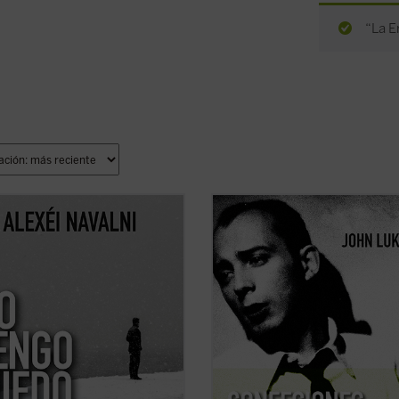
“La E
ibro reúne un conjunto de
En esta elocuente y sugerente
iones públicas y privadas de Alexei
«autohistoria», John Lukacs, distin
, el político ruso fallecido el 16 de
historiador y escritor, describe la hi
o de 2024 en las cárceles
de sus propias convicciones y creen
nas de Putin....
(ver ficha)
Un viaje que nos lleva desde la Hun
de los años treinta y la asolada Bu
de ...
(ver ficha)