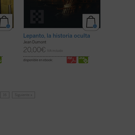
Lepanto, la historia oculta
Jean Dumont
20,00
€
IVA incluido
disponible en ebook:
16
Siguiente »