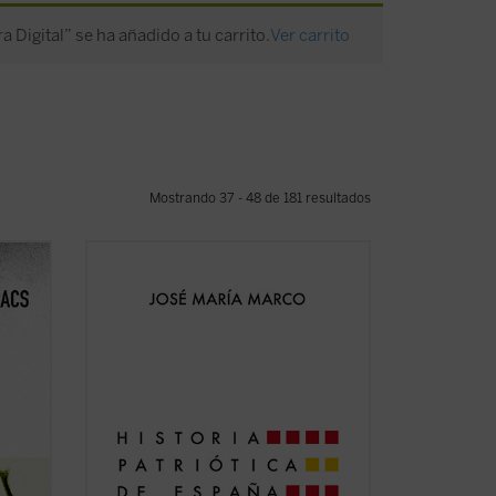
ra Digital” se ha añadido a tu carrito.
Ver carrito
Mostrando 37 - 48 de 181 resultados
En un momento de crisis de nuestra
guido
identidad nacional, el profesor y escritor
storia
José María Marco surge como la voz de
cias.
la razón para reflexionar
gría
apasionadamente acerca de lo que
dapest
significa ser español. En esta obra
magna, una edición ampliada que ...
(ver
ficha)