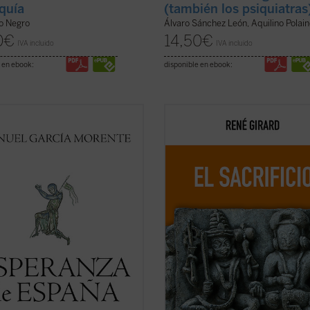
rquía
(también los psiquiatras
o Negro
Álvaro Sánchez León, Aquilino Polai
0
€
14,50
€
IVA incluido
IVA incluido
 en ebook:
disponible en ebook:
anza de España
reúne dos
Esta nueva edición, publicada a mo
encias de Manuel García Morente
conmemoración por el centenario d
filosofía de la historia de España,
nacimiento del autor, rescata un te
entativas, por los acontecimientos
definitivo como piedra angular del
s separan, del itinerario personal e
edificio girardiano, pues el sacrifici
tual de su autor. La lectura de ...
es un tema cualquiera de la antrop
icha)
o de la ...
(ver ficha)