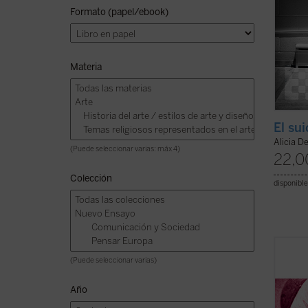
Formato (papel/ebook)
Materia
El su
Alicia De
(Puede seleccionar varias: máx 4)
22,0
Colección
disponible
Hábilm
(Puede seleccionar varias)
presen
los ed
Año
como u
el ser