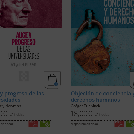
las raíces que la sustentan....
(ver
convicciones de algunas personas. 
libro ...
(ver ficha)
y progreso de las
Objeción de conciencia 
rsidades
derechos humanos
nry Newman
Grégor Puppinck
0
€
18,00
€
IVA incluido
IVA incluido
 en ebook:
disponible en ebook: