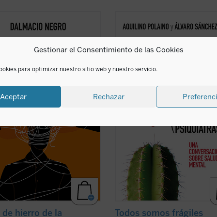
nsayo, en el que se combina un
¿Qué bulle dentro de un psiquiatra
sante recorrido de la historia de la
jubila después de 45 años tratando
ca occidental con una aguda
de biografías? Conversar con uno d
Gestionar el Consentimiento de las Cookies
retación de la realidad actual, nos
carrera médica justo después de c
a recuperar un modo realista de
la bata es sanador. Más de cien
 fenómeno político, muy pegado a
preguntas sobre él y sobre cada uno
ookies para optimizar nuestro sitio web y nuestro servicio.
hos ...
(ver ficha)
(ver ficha)
Aceptar
Rechazar
Preferenc
 de hierro de la
Todos somos frágiles