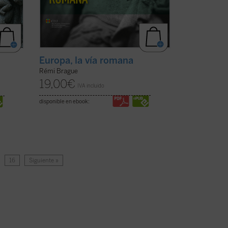
Europa, la vía romana
Rémi Brague
19,00
€
IVA incluido
disponible en ebook:
…
16
Siguiente »