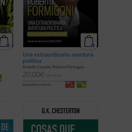
Una extraordinaria aventura
política
Rodolfo Casadei, Roberto Formigoni
20,00
€
IVA incluido
disponible en ebook:
cia se
Coincidiendo ahora con el 150
 la
aniversario del nacimiento de su autor,
os, de
este sexto volumen de esta serie
ier
contiene ensayos dedicados a la Navidad,
la literatura, las sufragistas, la prensa,