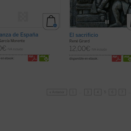
anza de España
El sacrificio
García Morente
René Girard
0
€
12,00
€
IVA incluido
IVA incluido
 en ebook:
disponible en ebook:
« Anterior
1
…
3
4
5
6
7