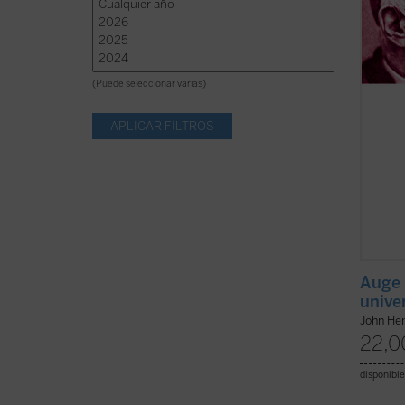
olvide 
ficha)
(Puede seleccionar varias)
Auge 
unive
John He
22,0
disponible