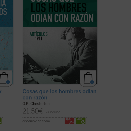
Este
otros temas habituales y nombres tan
representativos en el ...
(ver ficha)
y
Cosas que los hombres odian
con razón
G.K. Chesterton
21,50
€
IVA incluido
disponible en ebook: