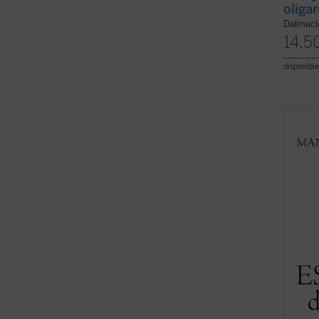
oliga
Dalmaci
14,5
disponible
Esper
confer
sobre 
repres
que la
intelec
(ver f