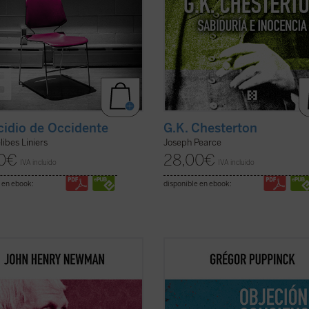
icidio de Occidente
G.K. Chesterton
libes Liniers
Joseph Pearce
0
€
28,00
€
IVA incluido
IVA incluido
 en ebook:
disponible en ebook:
ente escrito y muy diáfano, el libro
El derecho a la objeción de concien
ta, acompañado de las notas de
invoca cada vez más, ya se trate de
itores, la propuesta de Newman
cláusula de conciencia de los médic
na invitación a la reflexión sobre
la negativa a vacunarse o de cualqu
 y misión de la universidad que no
otra práctica que choque contra las