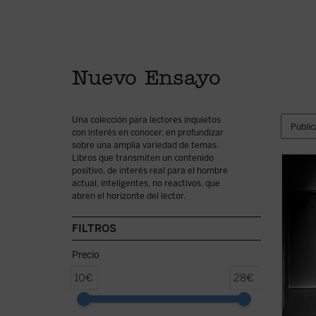
Nuevo Ensayo
Una colección para lectores inquietos
con interés en conocer, en profundizar
sobre una amplia variedad de temas.
Libros que transmiten un contenido
positivo, de interés real para el hombre
Este l
actual, inteligentes, no reactivos, que
cómo p
abren el horizonte del lector.
de la 
Franci
Españ
FILTROS
Rousse
Celaá—,
Precio
10€
28€