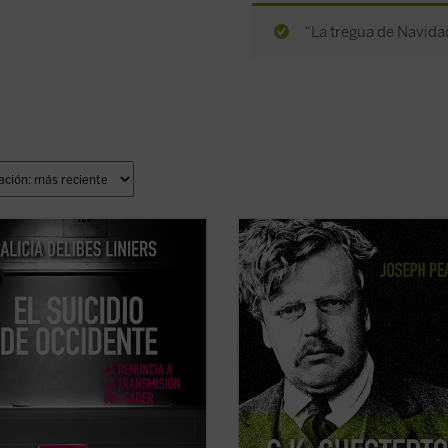
“La tregua de Navidad
ibro ofrece una imagen clara de
Edición 150 aniversario del nacimie
oco a poco sucedió la decadencia
Chesterton.
educación occidental —desde
«Pearce consigue que la vida de
a hasta los EE.UU., pasando por
Chesterton fluya con pulso de novela
a; desde personajes como
Leer
G.K. Chesterton. Sabiduría e
au hasta el wokismo y la Ley
inocencia
es altamente recomendab
 con la ...
(ver ficha)
salvo que uno prefiera pasar ...
(ver