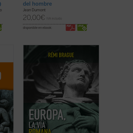
)
del hombre
no
Jean Dumont
20,00
€
IVA incluido
disponible en ebook:
do de
Rémi Brague aborda de nuevo la
el
cuestión de la identidad, centrándose en
xto
la «vía romana», la latinidad de Europa.
Esta nueva edición de
Europa, la vía
o no
romana
, un clásico del autor publicado en
ología
diecisiete idiomas, ha sido ampliada y ...
(ver ficha)