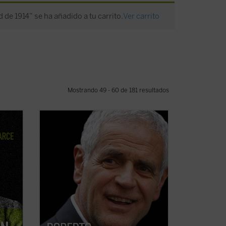
 de 1914” se ha añadido a tu carrito.
Ver carrito
Mostrando 49 - 60 de 181 resultados
nto de
Este libro relata sesenta años de historia
de Italia, vividos y vistos a través de los
ojos de un joven político extraordinario
 (...)
de la región de Lombardía. No es solo la
historia de un individuo, sino también la
le,
historia de un pueblo ...
(ver ficha)
 ficha)