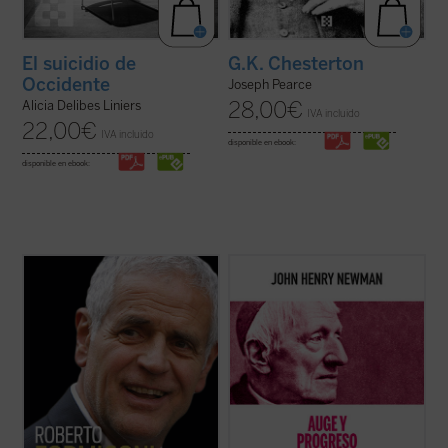
El suicidio de
G.K. Chesterton
Occidente
Joseph Pearce
28,00
€
Alicia Delibes Liniers
IVA incluido
22,00
€
IVA incluido
disponible en ebook:
disponible en ebook:
Este libro relata sesenta años de historia
Hábilmente escrito y muy diáfano, el libro
de Italia, vividos y vistos a través de los
presenta, acompañado de las notas de los
ojos de un joven político extraordinario de
editores, la propuesta de Newman como
la región de Lombardía. No es solo la
una invitación a la reflexión sobre el ser y
historia de un individuo, sino también la
misión de la universidad que no olvide las
historia de un pueblo ...
(ver ficha)
raíces que la sustentan....
(ver ficha)