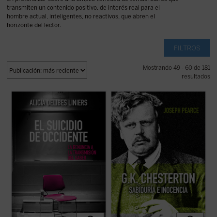
transmiten un contenido positivo, de interés real para el
hombre actual, inteligentes, no reactivos, que abren el
horizonte del lector.
FILTROS
Mostrando 49 - 60 de 181
resultados
Este libro ofrece una imagen clara de cómo
Edición 150 aniversario del nacimiento de
poco a poco sucedió la decadencia de la
Chesterton.
educación occidental —desde Francia
«Pearce consigue que la vida de
hasta los EE.UU., pasando por España;
Chesterton fluya con pulso de novela (...)
desde personajes como Rousseau hasta el
Leer
G.K. Chesterton. Sabiduría e inocencia
wokismo y la Ley Celaá—, con la ...
(ver
es altamente recomendable, salvo que uno
ficha)
prefiera pasar ...
(ver ficha)