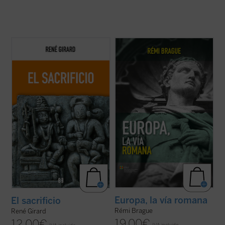
Esta nueva edición, publicada a modo de
Rémi Brague aborda de nuevo la cuestión
conmemoración por el centenario del
de la identidad, centrándose en la «vía
nacimiento del autor, rescata un texto
romana», la latinidad de Europa. Esta nueva
definitivo como piedra angular del edificio
edición de
Europa, la vía romana
, un clásico
girardiano, pues el sacrificio no es un tema
del autor publicado en diecisiete idiomas,
cualquiera de la antropología o de la ...
(ver
ha sido ampliada y ...
(ver ficha)
ficha)
Europa, la vía romana
El sacrificio
Rémi Brague
René Girard
19,00
€
12,00
€