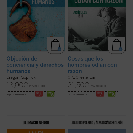
Objeción de
Cosas que los
conciencia y derechos
hombres odian con
humanos
razón
Grégor Puppinck
G.K. Chesterton
18,00
€
21,50
€
IVA incluido
IVA incluido
disponible en ebook:
disponible en ebook:
Este ensayo, en el que se combina un
¿Qué bulle dentro de un psiquiatra que se
interesante recorrido de la historia de la
jubila después de 45 años tratando miles de
política occidental con una aguda
biografías? Conversar con uno de su
interpretación de la realidad actual, nos
carrera médica justo después de colgar la