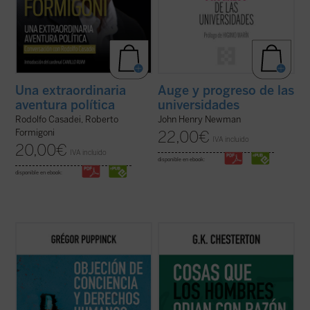
Una extraordinaria
Auge y progreso de las
aventura política
universidades
Rodolfo Casadei, Roberto
John Henry Newman
Formigoni
22,00
€
IVA incluido
20,00
€
IVA incluido
disponible en ebook:
disponible en ebook:
El derecho a la objeción de conciencia se
Coincidiendo ahora con el 150 aniversario
invoca cada vez más, ya se trate de la
del nacimiento de su autor, este sexto
cláusula de conciencia de los médicos, de
volumen de esta serie contiene ensayos
la negativa a vacunarse o de cualquier otra
dedicados a la Navidad, la literatura, las
práctica que choque contra las
sufragistas, la prensa, otros temas
convicciones de algunas personas. Este
habituales y nombres tan representativos
libro ...
(ver ficha)
en el ...
(ver ficha)