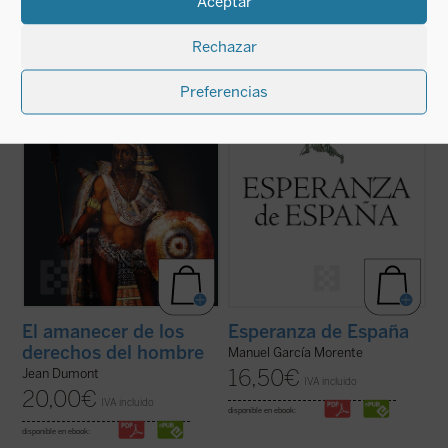
Aceptar
En 1550 comenzó un espectáculo insólito
Esperanza de España
reúne dos
para el mundo: por primera vez en la
conferencias de Manuel García Morente
Rechazar
historia, un emperador paraliza la
sobre filosofía de la historia de España,
expansión de su imperio para suscitar un
representativas, por los acontecimientos
debate: ¿es conforme a la justicia la
que las separan, del itinerario personal e
Preferencias
civilización y conversión de los indios del
intelectual de su autor. La lectura de ...
(ver
Nuevo ...
(ver ficha)
ficha)
El amanecer de los
Esperanza de España
derechos del hombre
Manuel García Morente
16,50
€
Jean Dumont
IVA incluido
20,00
€
IVA incluido
disponible en ebook:
disponible en ebook: