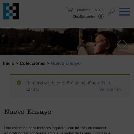
Saltar al contenido.
1 producto
16,50€
Club Encuentro
Inicio
>
Colecciones
>
Nuevo Ensayo
“Esperanza de España” se ha añadido a tu
carrito.
Ver carrito
Nuevo Ensayo
Una colección para lectores inquietos con interés en conocer,
en profundizar sobre una amplia variedad de temas. Libros que