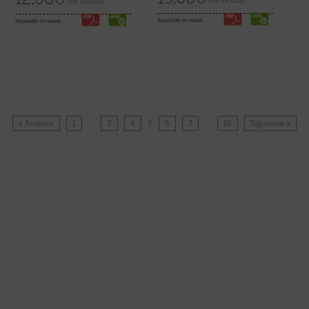
IVA incluido
IVA incluido
disponible en ebook:
disponible en ebook:
« Anterior
1
…
3
4
5
6
7
…
16
Siguiente »