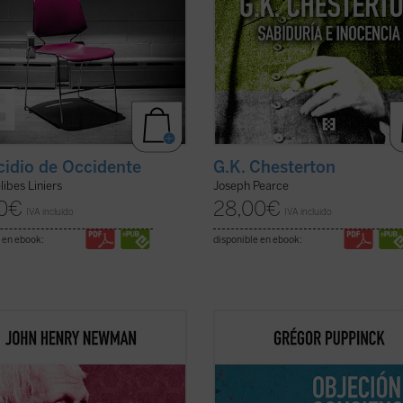
icidio de Occidente
G.K. Chesterton
libes Liniers
Joseph Pearce
0
€
28,00
€
IVA incluido
IVA incluido
 en ebook:
disponible en ebook:
ente escrito y muy diáfano, el libro
El derecho a la objeción de concien
ta, acompañado de las notas de
invoca cada vez más, ya se trate de
itores, la propuesta de Newman
cláusula de conciencia de los médic
na invitación a la reflexión sobre
la negativa a vacunarse o de cualqu
 y misión de la universidad que no
otra práctica que choque contra las