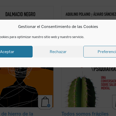
nsayo, en el que se combina un
¿Qué bulle dentro de un psiquiatra
sante recorrido de la historia de la
jubila después de 45 años tratando
ca occidental con una aguda
de biografías? Conversar con uno d
Gestionar el Consentimiento de las Cookies
retación de la realidad actual, nos
carrera médica justo después de c
a recuperar un modo realista de
la bata es sanador. Más de cien
 fenómeno político, muy pegado a
preguntas sobre él y sobre cada uno
ookies para optimizar nuestro sitio web y nuestro servicio.
hos ...
(ver ficha)
(ver ficha)
Aceptar
Rechazar
Preferenc
 de hierro de la
Todos somos frágiles