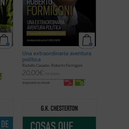
Una extraordinaria aventura
política
Rodolfo Casadei, Roberto Formigoni
20,00
€
IVA incluido
disponible en ebook:
cia se
Coincidiendo ahora con el 150
 la
aniversario del nacimiento de su autor,
os, de
este sexto volumen de esta serie
ier
contiene ensayos dedicados a la Navidad,
la literatura, las sufragistas, la prensa,