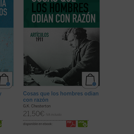
Este
otros temas habituales y nombres tan
representativos en el ...
(ver ficha)
y
Cosas que los hombres odian
con razón
G.K. Chesterton
21,50
€
IVA incluido
disponible en ebook: