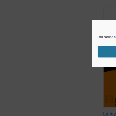
Este e
intere
políti
interp
ayuda 
ver el
Utilizamos c
los hec
La ley