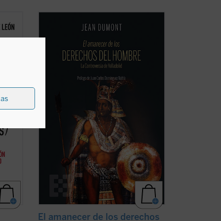
 que se
En 1550 comenzó un espectáculo insólito
 miles
para el mundo: por primera vez en la
e su
historia, un emperador paraliza la
olgar
expansión de su imperio para suscitar un
debate: ¿es conforme a la justicia la
 de ...
civilización y conversión de los indios del
Nuevo ...
(ver ficha)
ias
El amanecer de los derechos