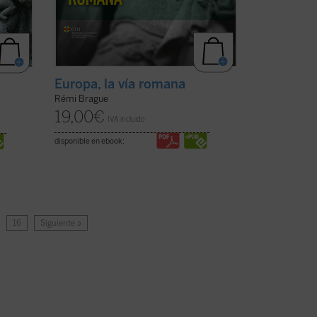
Europa, la vía romana
Rémi Brague
19,00
€
IVA incluido
disponible en ebook:
…
16
Siguiente »