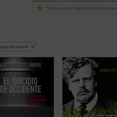
“Todos somos frágiles (también los psiqu
ibro ofrece una imagen clara de
Edición 150 aniversario del nacimie
oco a poco sucedió la decadencia
Chesterton.
educación occidental —desde
«Pearce consigue que la vida de
a hasta los EE.UU., pasando por
Chesterton fluya con pulso de novela
a; desde personajes como
Leer
G.K. Chesterton. Sabiduría e
au hasta el wokismo y la Ley
inocencia
es altamente recomendab
 con la ...
(ver ficha)
salvo que uno prefiera pasar ...
(ver