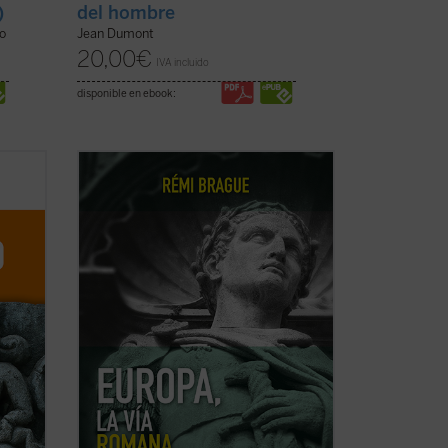
)
del hombre
no
Jean Dumont
20,00
€
IVA incluido
disponible en ebook:
do de
Rémi Brague aborda de nuevo la
el
cuestión de la identidad, centrándose en
xto
la «vía romana», la latinidad de Europa.
Esta nueva edición de
Europa, la vía
o no
romana
, un clásico del autor publicado en
ología
diecisiete idiomas, ha sido ampliada y ...
(ver ficha)