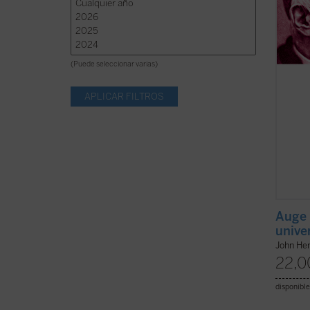
olvide 
ficha)
(Puede seleccionar varias)
Auge 
unive
John He
22,0
disponible