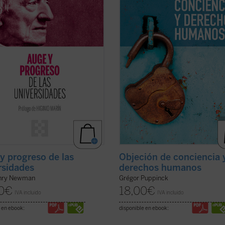
las raíces que la sustentan....
(ver
convicciones de algunas personas. 
libro ...
(ver ficha)
y progreso de las
Objeción de conciencia 
rsidades
derechos humanos
nry Newman
Grégor Puppinck
0
€
18,00
€
IVA incluido
IVA incluido
 en ebook:
disponible en ebook: