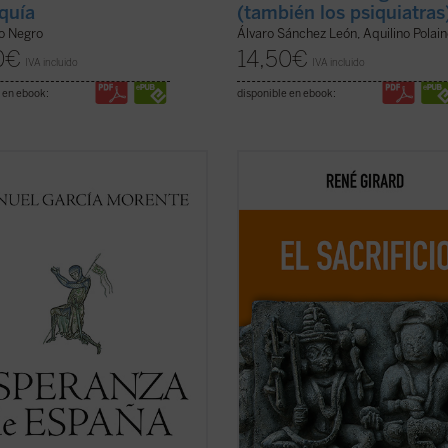
rquía
(también los psiquiatras
o Negro
Álvaro Sánchez León, Aquilino Polai
0
€
14,50
€
IVA incluido
IVA incluido
 en ebook:
disponible en ebook:
anza de España
reúne dos
Esta nueva edición, publicada a mo
encias de Manuel García Morente
conmemoración por el centenario d
filosofía de la historia de España,
nacimiento del autor, rescata un te
entativas, por los acontecimientos
definitivo como piedra angular del
s separan, del itinerario personal e
edificio girardiano, pues el sacrifici
tual de su autor. La lectura de ...
es un tema cualquiera de la antrop
icha)
o de la ...
(ver ficha)