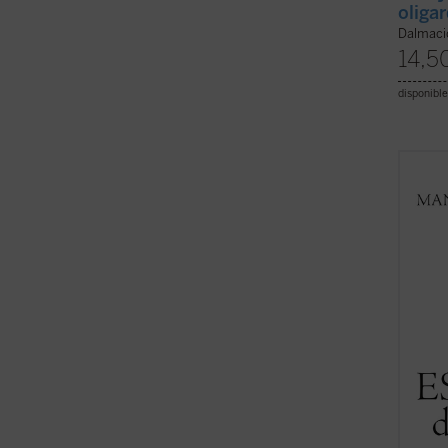
oliga
Dalmaci
14,5
disponible
Esper
confer
sobre 
repres
que la
intelec
(ver f