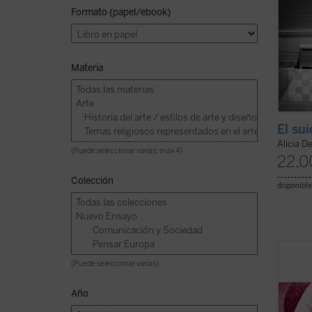
Formato (papel/ebook)
Materia
El su
Alicia De
(Puede seleccionar varias: máx 4)
22,0
Colección
disponible
Hábilm
(Puede seleccionar varias)
presen
los ed
Año
como u
el ser