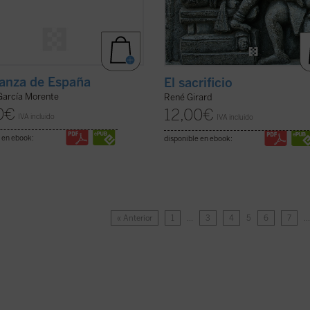
anza de España
El sacrificio
García Morente
René Girard
0
€
12,00
€
IVA incluido
IVA incluido
 en ebook:
disponible en ebook:
« Anterior
1
…
3
4
5
6
7