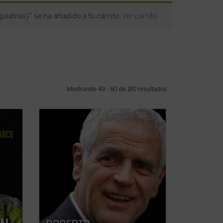
iatras)” se ha añadido a tu carrito.
Ver carrito
Mostrando 49 - 60 de 181 resultados
nto de
Este libro relata sesenta años de historia
de Italia, vividos y vistos a través de los
ojos de un joven político extraordinario
 (...)
de la región de Lombardía. No es solo la
historia de un individuo, sino también la
le,
historia de un pueblo ...
(ver ficha)
 ficha)