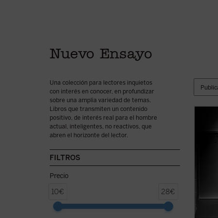
Nuevo Ensayo
Una colección para lectores inquietos
con interés en conocer, en profundizar
sobre una amplia variedad de temas.
Libros que transmiten un contenido
positivo, de interés real para el hombre
Este l
actual, inteligentes, no reactivos, que
cómo p
abren el horizonte del lector.
de la 
Franci
Españ
FILTROS
Rousse
Celaá—,
Precio
10€
28€