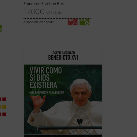
Francisco Esteban Bara
17,00
€
IVA incluido
disponible en ebook:
a
El propósito de este libro no es otro que
ritor
hacer pensar
, tomando en serio lo que
z de
aporta el anuncio cristiano y su riquísima
tradición intelectual. Reúne textos de
Joseph Ratzinger/Benedicto XVI en torno
a un hilo conductor: su gran ...
(ver ficha)
.
(ver