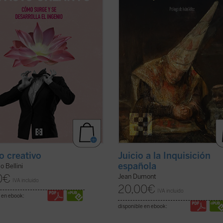
omenta la creatividad? ...
(ver
de defensa a la acusada. El resultad
(ver ficha)
Juicio a la Inquisición
to creativo
española
o Bellini
0
€
Jean Dumont
IVA incluido
20,00
€
IVA incluido
 en ebook:
disponible en ebook: