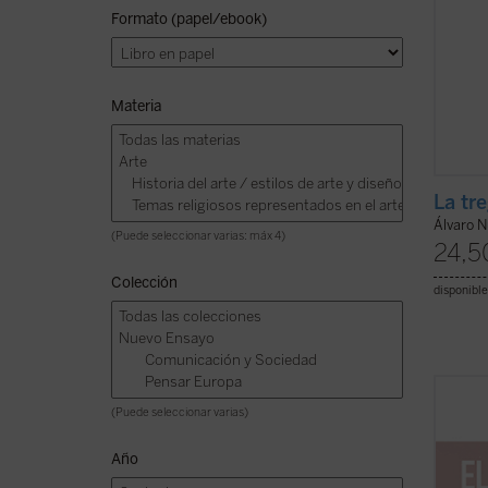
Formato (papel/ebook)
Materia
La tr
Álvaro N
(Puede seleccionar varias: máx 4)
24,5
Colección
disponible
Acompa
(Puede seleccionar varias)
en est
los as
Año
artísti
creati