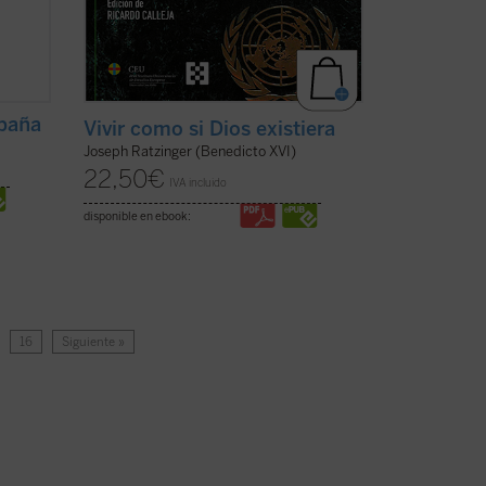
spaña
Vivir como si Dios existiera
Joseph Ratzinger (Benedicto XVI)
22,50
€
IVA incluido
disponible en ebook:
…
16
Siguiente »