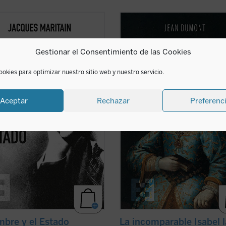
ueva edición es uno de los ensayos
A través de un estilo ameno y acces
uditos y pertinentes de Maritain,
Dumont nos sumerge en la época 
do y consultado por los lectores de
Isabel y nos presenta a una mujer 
Gestionar el Consentimiento de las Cookies
, los estudiosos de la filosofía
gran inteligencia, astucia y
ca y el público general, que coincide
determinación, que supo afrontar l
 ocasión del 50 aniversario ...
(ver
desafíos de su época y consolidar l
ookies para optimizar nuestro sitio web y nuestro servicio.
unidad de España. Una obra ...
(ver 
Aceptar
Rechazar
Preferenc
mbre y el Estado
La incomparable Isabel l