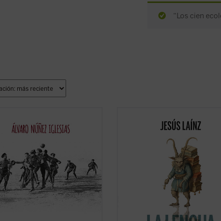
“Los cien ecol
gua de 1914 es una gran historia de
He aquí un inagotable suministro d
vidad que se compone de muchas
ocurrencias en el uso cotidiano de l
as historias de fraternidad y
lengua española, sabrosos episodi
voluntad. Cientos de fragmentos
su historia, manipulaciones de los
rios de guerra e historias
incansables separatistas, ridiculec
ntales de uno y otro bando que,
políticos y otros pedantes... Y lo má
nsura, aunque ...
(ver ficha)
grave: ...
(ver ficha)