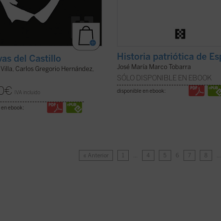
Historia patriótica de E
as del Castillo
José María Marco Tobarra
Villa, Carlos Gregorio Hernández,
SÓLO DISPONIBLE EN EBOOK
0
€
disponible en ebook:
IVA incluido
 en ebook:
« Anterior
1
…
4
5
6
7
8