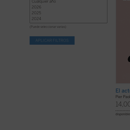
¿Qué f
ficha)
(Puede seleccionar varias)
El ac
Pier Paol
14,0
disponible