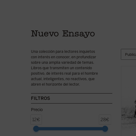
Nuevo Ensayo
Una colección para lectores inquietos
con interés en conocer, en profundizar
sobre una amplia variedad de temas.
Libros que transmiten un contenido
positivo, de interés real para el hombre
La Tre
actual, inteligentes, no reactivos, que
la Na
abren el horizonte del lector.
pequeñ
buena 
de dia
FILTROS
regime
sin ce
Precio
12€
28€