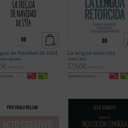
egua de Navidad de 1914
La lengua retorcida
úñez Iglesias
Jesús Laínz
0
€
17,50
€
IVA incluido
IVA incluido
 en ebook:
disponible en ebook:
ña al profesor Pier Paolo Bellini
Mencionando la Inquisición se con
e recorrido fascinante a través de
el oscurantismo y la crueldad mayo
pectos psicológicos, históricos,
que puedan concebirse. Jean Dumon
cos, sociológicos y filosóficos de la
gran hispanista, se propone en
Juic
vidad. ¿En qué consiste lo creativo?
Inquisición española
dar una oport