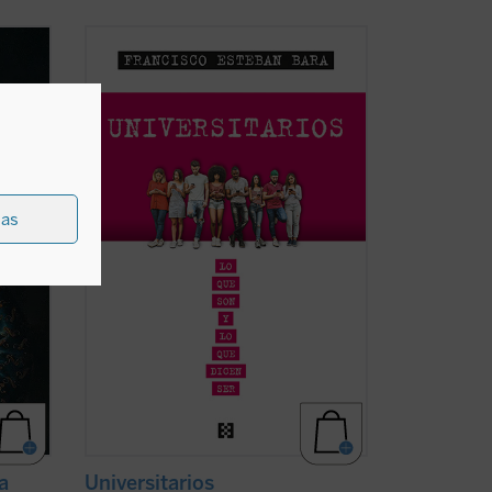
ible,
El profesor Francisco Esteban Bara
de
explica con hondura, cercanía y fluidez en
de
este ensayo que lo mejor que puede
ofrecer la Universidad al mundo y una de
os
las cosas que más necesita el mundo son
a
buscadores de verdad, belleza y bondad,
ficha)
y no solo ...
(ver ficha)
ias
a
Universitarios