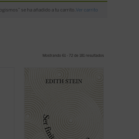
ogismos” se ha añadido a tu carrito.
Ver carrito
Mostrando 61 - 72 de 181 resultados
e
Ser finito, ser eterno
es la principal obra
a
filosófica de Stein, un diálogo entre
os de
Edmund Husserl y santo Tomás de
Aquino que se extiende a Platón,
es de
Aristóteles, san Agustín, Duns Escoto, etc.
s
Este ensayo lleva la impronta del ...
(ver
ficha)