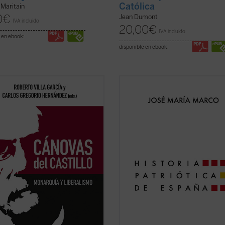
Católica
Maritain
0
€
Jean Dumont
IVA incluido
20,00
€
IVA incluido
 en ebook:
disponible en ebook:
olumen es una aproximación
En un momento de crisis de nuestr
fica al personaje a partir de las
identidad nacional, el profesor y esc
 aportaciones que se han
José María Marco surge como la vo
ado desde el centenario de su
la razón para reflexionar
imiento, y abarca su ejecutoria
apasionadamente acerca de lo que
inistro de Isabel II hasta su último
significa ser español. En esta obra
il gobierno, ...
(ver ficha)
magna, una edición ampliada que ..
ficha)