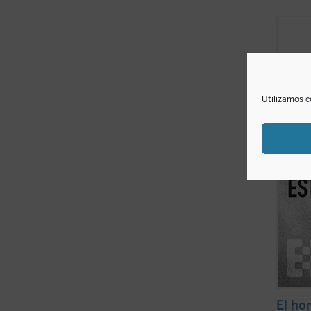
Esta n
más er
conoci
su obra
políti
con la
Utilizamos c
ficha)
El ho