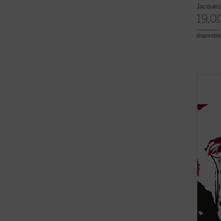
Jacques 
19,0
disponible
Este v
biográ
nuevas
realiz
fallec
como m
y difíc