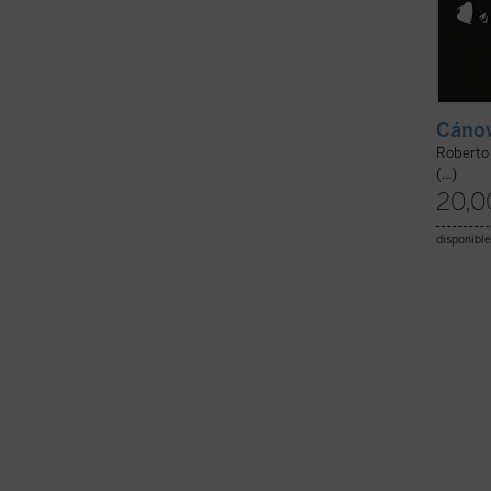
Cánov
Roberto 
(...)
20,0
disponible