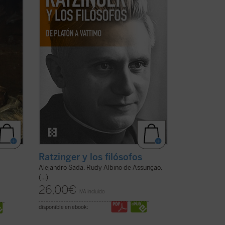
o ...
relevantes y una visión de conjunto de ...
(ver ficha)
Ratzinger y los filósofos
Alejandro Sada, Rudy Albino de Assunçao,
(...)
26,00
€
IVA incluido
disponible en ebook: