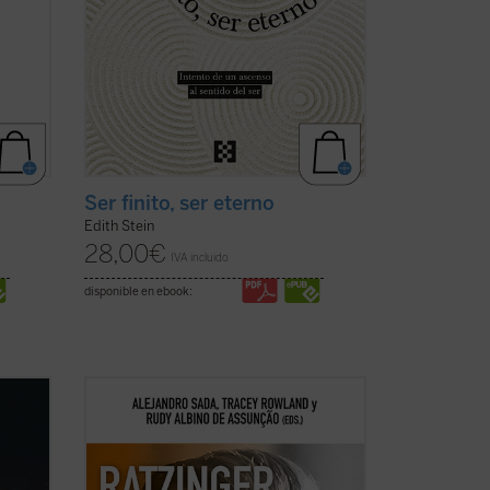
Ser finito, ser eterno
Edith Stein
28,00
€
IVA incluido
disponible en ebook:
densa
La conversación y el diálogo con filósofos
res
clásicos y contemporáneos es una de las
t, el
características más sobresalientes en el
io a la
pensamiento del papa teólogo. Una
unidad
compilación de los interlocutores más