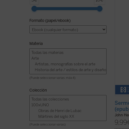
5€
10€
los
Se
predic
1836 y
Formato (papel/ebook)
que N
equili
este v
Materia
(Puede seleccionar varias: máx 4)
Colección
Sermo
(epub
John H
9,99
(Puede seleccionar varias)