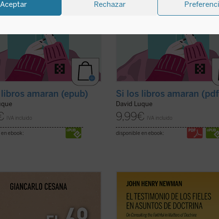
Aceptar
Rechazar
Preferenc
s libros amaran (epub)
Si los libros amaran (pd
uque
David Luque
€
9,99
€
IVA incluido
IVA incluido
 en ebook:
disponible en ebook:
rlo Cesana afirma que vivimos un
El testimonio de los fieles en asunt
terminable»: a partir de su
doctrina
es uno de los textos más
encia personal, juzga los
significativos de John Henry Newm
cimientos de 1968 y la ruptura con
su etapa católica. Publicado en 185