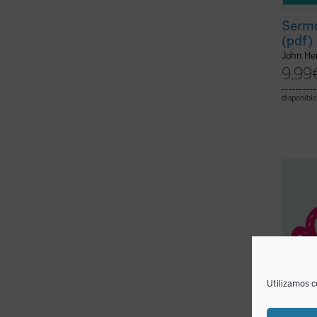
Sermo
(pdf)
John H
9,99
disponible
David 
«educa
el amo
las cr
conjun
leídos
cualqui
Utilizamos c