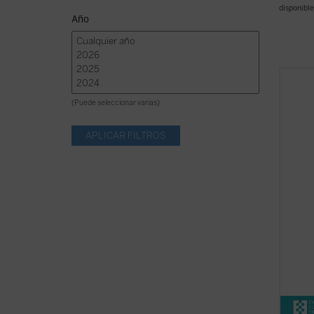
disponible
Año
En 184
volum
(Puede seleccionar varias)
termin
sus
Se
moment
dramát
culmin