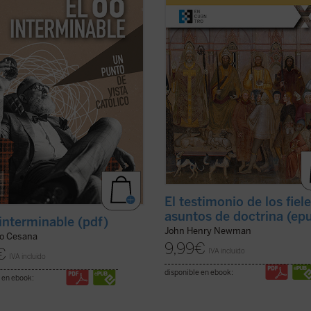
dición, considerando también sus
la revista
The Rambler
, aborda una
uencias sociales, políticas y
cuestión decisiva en la vida de la ...
s, normalmente ...
(ver ficha)
ficha)
El testimonio de los fiel
asuntos de doctrina (ep
 interminable (pdf)
John Henry Newman
lo Cesana
9,99
€
€
IVA incluido
IVA incluido
disponible en ebook:
 en ebook: