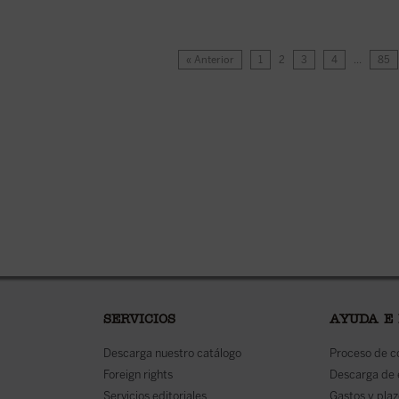
« Anterior
1
2
3
4
…
85
SERVICIOS
AYUDA E
Descarga nuestro catálogo
Proceso de 
Foreign rights
Descarga de
Servicios editoriales
Gastos y plaz