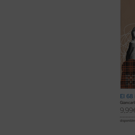
la tra
consec
morale
El 68
Giancar
9,99
disponible