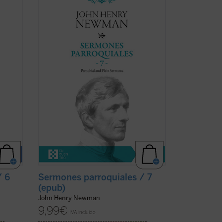
volumen, Newman había dado por
 entre
terminada la publicación de la serie de
n es
sus
Sermones parroquiales
. En esos
o
momentos se hallaba inmerso en el
 de
dramático proceso interior que
culminaría con su conversión ...
(ver ficha)
/ 6
Sermones parroquiales / 7
(epub)
John Henry Newman
9,99
€
IVA incluido