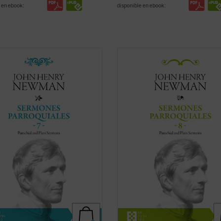
 en ebook:
disponible en ebook:
2, tras la aparición del sexto
Al igual que en el tomo anterior, los
en, Newman había dado por
textos reunidos en este último vo
ada la publicación de la serie de
de los
Sermones parroquiales
no
rmones parroquiales
. En esos
formaron parte de la primera edici
os se hallaba inmerso en el
1842, previa a la conversión de N
ico proceso interior que
al catolicismo, sino que fueron incl
aría con su conversión ...
(ver ficha)
en la ...
(ver ficha)