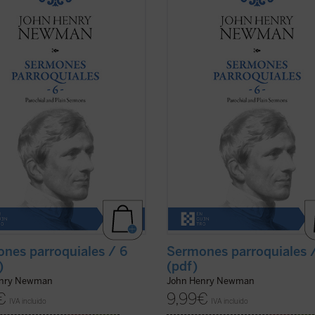
rmones Parroquiales
fueron
los
Sermones Parroquiales
fueron
ados a lo largo de seis años, entre
predicados a lo largo de seis años,
 el decisivo 1841. La impresión es
1836 y el decisivo 1841. La impresió
ewman seleccionó con mucho
que Newman seleccionó con much
brio los veinticinco sermones de
equilibrio los veinticinco sermones
olumen. ...
(ver ficha)
este volumen. ...
(ver ficha)
nes parroquiales / 6
Sermones parroquiales 
)
(pdf)
enry Newman
John Henry Newman
€
9,99
€
IVA incluido
IVA incluido