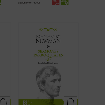
disponible en ebook:
 18
Al igual que en el tomo anterior, los 18
lumen
textos reunidos en este último volumen
de los
Sermones parroquiales
no
ón de
formaron parte de la primera edición de
ewman
1842, previa a la conversión de Newman
uidos
al catolicismo, sino que fueron incluidos
en la ...
(ver ficha)