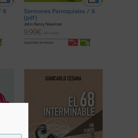
/ 8
Sermones Parroquiales / 8
(pdf)
John Henry Newman
9,99
€
IVA incluido
disponible en ebook:
la
Giancarlo Cesana afirma que vivimos un
 sobre
«68 interminable»: a partir de su
or a
experiencia personal, juzga los
acontecimientos de 1968 y la ruptura con
er
la tradición, considerando también sus
o por
consecuencias sociales, políticas y
morales, normalmente ...
(ver ficha)