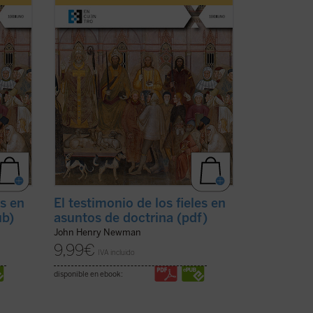
la revista
The Rambler
, aborda una
(ver
cuestión decisiva en la vida de la ...
(ver
ficha)
es en
El testimonio de los fieles en
ub)
asuntos de doctrina (pdf)
John Henry Newman
9,99
€
IVA incluido
disponible en ebook: