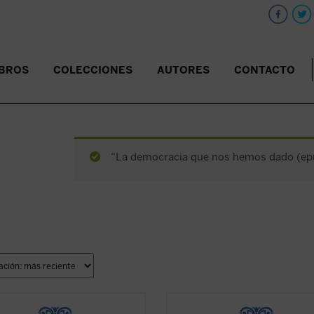
IBROS
COLECCIONES
AUTORES
CONTACTO
“La democracia que nos hemos dado (epub
rmones de esta sexta entrega de
Los sermones de esta sexta entre