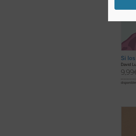
Si lo
David L
9,99
disponible
Gianca
«68 in
experi
aconte