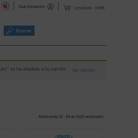
Club Encuentro
1 producto
9,99€
Buscar
)” se ha añadido a tu carrito.
Ver carrito
Mostrando 13 - 24 de 1015 resultados
ga de
En 1842, tras la aparición del sexto