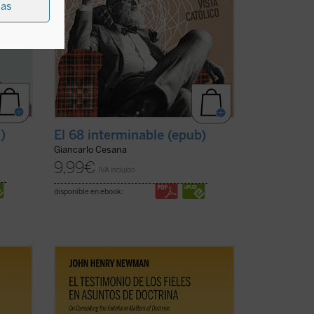
ias
f)
El 68 interminable (epub)
Giancarlo Cesana
9,99
€
IVA incluido
disponible en ebook:
os de
El testimonio de los fieles en asuntos de
doctrina
es uno de los textos más
an en
significativos de John Henry Newman en
9 en
su etapa católica. Publicado en 1859 en