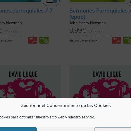
nes parroquiales / 7
Sermones Parroquiales 
(epub)
enry Newman
John Henry Newman
€
9,99
€
IVA incluido
IVA incluido
 en ebook:
disponible en ebook:
Luque investiga la teoría de la
David Luque investiga la teoría de 
ción liberal» a fin de hablar sobre
«educación liberal» a fin de hablar
r: el amor a los libros, el amor a
el amor: el amor a los libros, el am
iaturas y el amor divino. Un
las criaturas y el amor divino. Un
to de ensayos que pueden ser
conjunto de ensayos que pueden s
 separadamente o en conjunto por
leídos separadamente o en conjunt
Gestionar el Consentimiento de las Cookies
era ...
(ver ficha)
cualquiera ...
(ver ficha)
ookies para optimizar nuestro sitio web y nuestro servicio.