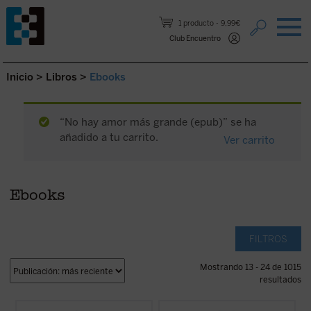
Saltar al contenido.
1 producto
9,99€
Club Encuentro
Inicio
>
Libros
>
Ebooks
“No hay amor más grande (epub)” se ha
añadido a tu carrito.
Ver carrito
Ebooks
FILTROS
Mostrando 13 - 24 de 1015
resultados