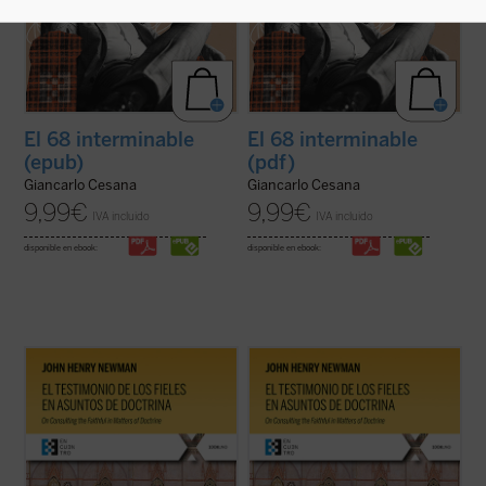
El 68 interminable
El 68 interminable
(epub)
(pdf)
Giancarlo Cesana
Giancarlo Cesana
9,99
€
9,99
€
IVA incluido
IVA incluido
disponible en ebook:
disponible en ebook:
El testimonio de los fieles en asuntos de
El testimonio de los fieles en asuntos de
doctrina
es uno de los textos más
doctrina
es uno de los textos más
significativos de John Henry Newman en
significativos de John Henry Newman en
su etapa católica. Publicado en 1859 en la
su etapa católica. Publicado en 1859 en la
revista
The Rambler
, aborda una cuestión
revista
The Rambler
, aborda una cuestión
decisiva en la vida de la ...
(ver ficha)
decisiva en la vida de la ...
(ver ficha)