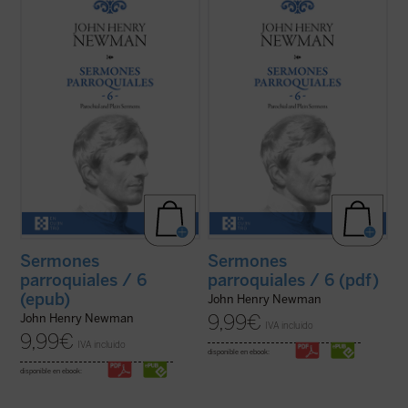
Los sermones de esta sexta entrega de los
Los sermones de esta sexta entrega de los
Sermones Parroquiales
fueron predicados
Sermones Parroquiales
fueron predicados
a lo largo de seis años, entre 1836 y el
a lo largo de seis años, entre 1836 y el
decisivo 1841. La impresión es que
decisivo 1841. La impresión es que
Newman seleccionó con mucho equilibrio
Newman seleccionó con mucho equilibrio
los veinticinco sermones de este volumen.
los veinticinco sermones de este volumen.
...
(ver ficha)
...
(ver ficha)
Sermones
Sermones
parroquiales / 6
parroquiales / 6 (pdf)
(epub)
John Henry Newman
9,99
€
John Henry Newman
IVA incluido
9,99
€
IVA incluido
disponible en ebook:
disponible en ebook: