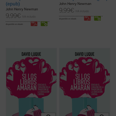
(epub)
John Henry Newman
9,99
€
John Henry Newman
IVA incluido
9,99
€
IVA incluido
disponible en ebook:
disponible en ebook:
David Luque investiga la teoría de la
David Luque investiga la teoría de la
«educación liberal» a fin de hablar sobre el
«educación liberal» a fin de hablar sobre el
amor: el amor a los libros, el amor a las
amor: el amor a los libros, el amor a las
criaturas y el amor divino. Un conjunto de
criaturas y el amor divino. Un conjunto de
ensayos que pueden ser leídos
ensayos que pueden ser leídos
separadamente o en conjunto por
separadamente o en conjunto por
cualquiera ...
(ver ficha)
cualquiera ...
(ver ficha)