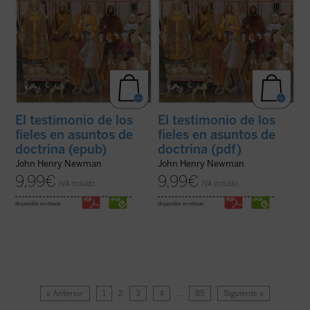
El testimonio de los
El testimonio de los
fieles en asuntos de
fieles en asuntos de
doctrina (epub)
doctrina (pdf)
John Henry Newman
John Henry Newman
9,99
€
9,99
€
IVA incluido
IVA incluido
disponible en ebook:
disponible en ebook:
« Anterior
1
2
3
4
…
85
Siguiente »