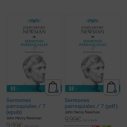
En 1842, tras la aparición del sexto
En 1842, tras la aparición del sexto
volumen, Newman había dado por
volumen, Newman había dado por
terminada la publicación de la serie de sus
terminada la publicación de la serie de sus
Sermones parroquiales
. En esos
Sermones parroquiales
. En esos
momentos se hallaba inmerso en el
momentos se hallaba inmerso en el
dramático proceso interior que culminaría
dramático proceso interior que culminaría
con su conversión ...
(ver ficha)
con su conversión ...
(ver ficha)
Sermones
Sermones
parroquiales / 7
parroquiales / 7 (pdf)
(epub)
John Henry Newman
9,99
€
John Henry Newman
IVA incluido
9,99
€
IVA incluido