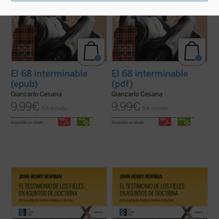
El 68 interminable
El 68 interminable
(epub)
(pdf)
Giancarlo Cesana
Giancarlo Cesana
9,99
€
9,99
€
IVA incluido
IVA incluido
disponible en ebook:
disponible en ebook:
El testimonio de los fieles en asuntos de
El testimonio de los fieles en asuntos de
doctrina
es uno de los textos más
doctrina
es uno de los textos más
significativos de John Henry Newman en
significativos de John Henry Newman en
su etapa católica. Publicado en 1859 en la
su etapa católica. Publicado en 1859 en la
revista
The Rambler
, aborda una cuestión
revista
The Rambler
, aborda una cuestión
decisiva en la vida de la ...
(ver ficha)
decisiva en la vida de la ...
(ver ficha)