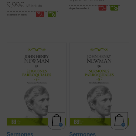
9,99
€
IVA incluido
disponible en ebook:
disponible en ebook:
Al igual que en el tomo anterior, los 18
Al igual que en el tomo anterior, los 18
textos reunidos en este último volumen de
textos reunidos en este último volumen de
los
Sermones parroquiales
no formaron
los
Sermones parroquiales
no formaron
parte de la primera edición de 1842, previa
parte de la primera edición de 1842, previa
a la conversión de Newman al catolicismo,
a la conversión de Newman al catolicismo,
sino que fueron incluidos en la ...
(ver ficha)
sino que fueron incluidos en la ...
(ver ficha)
Sermones
Sermones