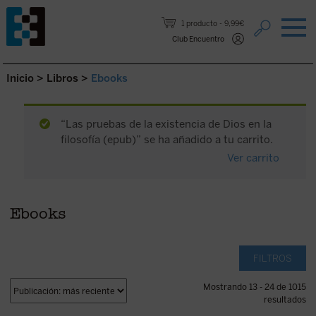
Saltar al contenido.
1 producto
9,99€
Club Encuentro
Inicio
>
Libros
>
Ebooks
“Las pruebas de la existencia de Dios en la
filosofía (epub)” se ha añadido a tu carrito.
Ver carrito
Ebooks
FILTROS
Mostrando 13 - 24 de 1015
resultados