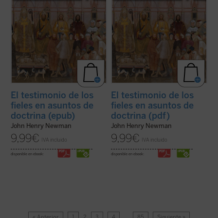
El testimonio de los
El testimonio de los
fieles en asuntos de
fieles en asuntos de
doctrina (epub)
doctrina (pdf)
John Henry Newman
John Henry Newman
9,99
€
9,99
€
IVA incluido
IVA incluido
disponible en ebook:
disponible en ebook:
« Anterior
1
2
3
4
…
85
Siguiente »