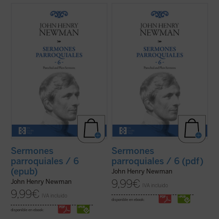
Los sermones de esta sexta entrega de los
Los sermones de esta sexta entrega de los
Sermones Parroquiales
fueron predicados
Sermones Parroquiales
fueron predicados
a lo largo de seis años, entre 1836 y el
a lo largo de seis años, entre 1836 y el
decisivo 1841. La impresión es que
decisivo 1841. La impresión es que
Newman seleccionó con mucho equilibrio
Newman seleccionó con mucho equilibrio
los veinticinco sermones de este volumen.
los veinticinco sermones de este volumen.
...
(ver ficha)
...
(ver ficha)
Sermones
Sermones
parroquiales / 6
parroquiales / 6 (pdf)
(epub)
John Henry Newman
9,99
€
John Henry Newman
IVA incluido
9,99
€
IVA incluido
disponible en ebook:
disponible en ebook: