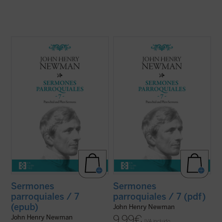
En 1842, tras la aparición del sexto
En 1842, tras la aparición del sexto
volumen, Newman había dado por
volumen, Newman había dado por
terminada la publicación de la serie de sus
terminada la publicación de la serie de sus
Sermones parroquiales
. En esos
Sermones parroquiales
. En esos
momentos se hallaba inmerso en el
momentos se hallaba inmerso en el
dramático proceso interior que culminaría
dramático proceso interior que culminaría
con su conversión ...
(ver ficha)
con su conversión ...
(ver ficha)
Sermones
Sermones
parroquiales / 7
parroquiales / 7 (pdf)
(epub)
John Henry Newman
9,99
€
John Henry Newman
IVA incluido