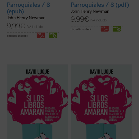
Parroquiales / 8
Parroquiales / 8 (pdf)
(epub)
John Henry Newman
9,99
€
John Henry Newman
IVA incluido
9,99
€
IVA incluido
disponible en ebook:
disponible en ebook:
David Luque investiga la teoría de la
David Luque investiga la teoría de la
«educación liberal» a fin de hablar sobre el
«educación liberal» a fin de hablar sobre el
amor: el amor a los libros, el amor a las
amor: el amor a los libros, el amor a las
criaturas y el amor divino. Un conjunto de
criaturas y el amor divino. Un conjunto de
ensayos que pueden ser leídos
ensayos que pueden ser leídos
separadamente o en conjunto por
separadamente o en conjunto por
cualquiera ...
(ver ficha)
cualquiera ...
(ver ficha)