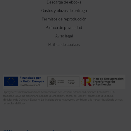
Descarga de ebooks
Gastos y plazos de entrega
Permisos de reproducción
Política de privacidad
Aviso legal
Política de cookies
El proyecto “Implementación de herramientas de Gestión Editorial en Ediciones Encuentro, S.A.
anualidad 2022” ha sido financiado por la Dirección General del Libro y Fomento de la Lectura,
Ministerio de Cultura y Deporte. La finalidad de este apoyo es contribuir a la modernización de pymes
del sector del libro.