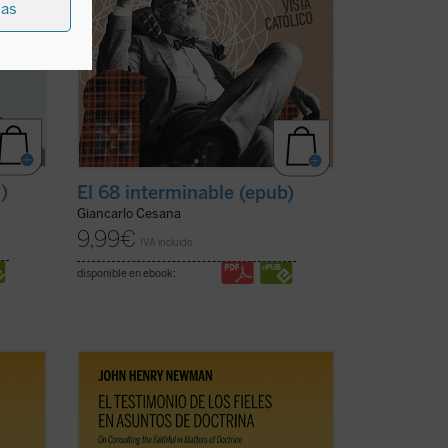
ias
f)
El 68 interminable (epub)
Giancarlo Cesana
9,99
€
IVA incluido
disponible en ebook:
os de
El testimonio de los fieles en asuntos de
doctrina
es uno de los textos más
an en
significativos de John Henry Newman en
9 en
su etapa católica. Publicado en 1859 en