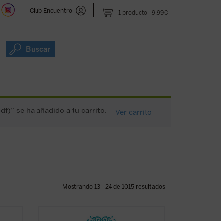
Club Encuentro
1 producto
9,99€
Buscar
pdf)” se ha añadido a tu carrito.
Ver carrito
Mostrando 13 - 24 de 1015 resultados
ga de
En 1842, tras la aparición del sexto