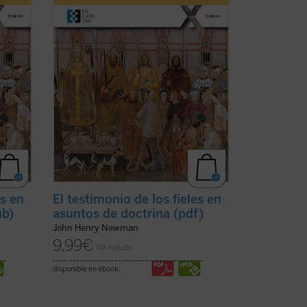
la revista
The Rambler
, aborda una
(ver
cuestión decisiva en la vida de la ...
(ver
ficha)
es en
El testimonio de los fieles en
ub)
asuntos de doctrina (pdf)
John Henry Newman
9,99
€
IVA incluido
disponible en ebook: