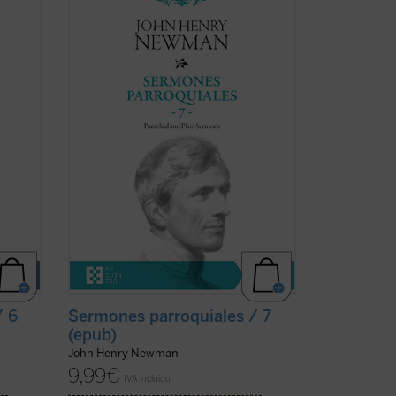
volumen, Newman había dado por
 entre
terminada la publicación de la serie de
n es
sus
Sermones parroquiales
. En esos
o
momentos se hallaba inmerso en el
 de
dramático proceso interior que
culminaría con su conversión ...
(ver ficha)
/ 6
Sermones parroquiales / 7
(epub)
John Henry Newman
9,99
€
IVA incluido