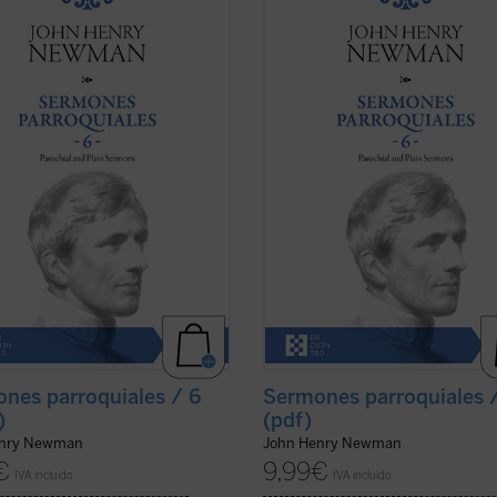
rmones Parroquiales
fueron
los
Sermones Parroquiales
fueron
ados a lo largo de seis años, entre
predicados a lo largo de seis años,
 el decisivo 1841. La impresión es
1836 y el decisivo 1841. La impresió
ewman seleccionó con mucho
que Newman seleccionó con much
brio los veinticinco sermones de
equilibrio los veinticinco sermones
olumen. ...
(ver ficha)
este volumen. ...
(ver ficha)
nes parroquiales / 6
Sermones parroquiales 
)
(pdf)
enry Newman
John Henry Newman
€
9,99
€
IVA incluido
IVA incluido