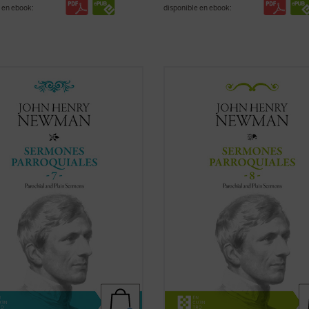
 en ebook:
disponible en ebook:
2, tras la aparición del sexto
Al igual que en el tomo anterior, los
en, Newman había dado por
textos reunidos en este último vo
ada la publicación de la serie de
de los
Sermones parroquiales
no
rmones parroquiales
. En esos
formaron parte de la primera edici
os se hallaba inmerso en el
1842, previa a la conversión de N
ico proceso interior que
al catolicismo, sino que fueron incl
aría con su conversión ...
(ver ficha)
en la ...
(ver ficha)