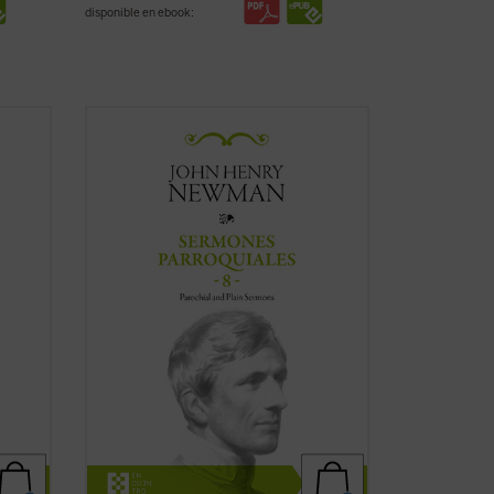
disponible en ebook:
 18
Al igual que en el tomo anterior, los 18
lumen
textos reunidos en este último volumen
de los
Sermones parroquiales
no
ón de
formaron parte de la primera edición de
ewman
1842, previa a la conversión de Newman
uidos
al catolicismo, sino que fueron incluidos
en la ...
(ver ficha)