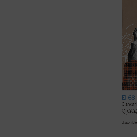
la tra
consec
morale
El 68
Giancar
9,99
disponible