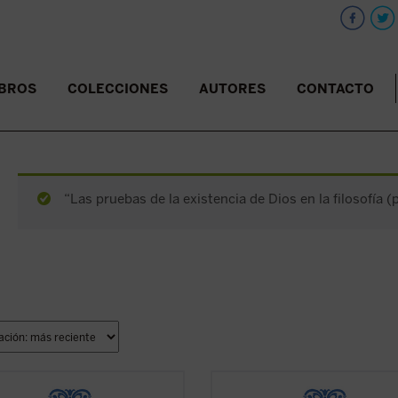
IBROS
COLECCIONES
AUTORES
CONTACTO
“Las pruebas de la existencia de Dios en la filosofía (
rmones de esta sexta entrega de
Los sermones de esta sexta entre