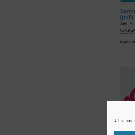
Sermo
(pdf)
John H
9,99
disponible
David 
«educa
el amo
las cr
conjun
leídos
cualqui
Utilizamos c