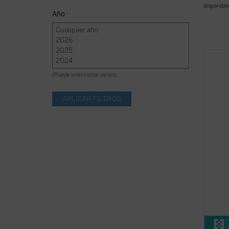
disponible
Año
En 184
volum
(Puede seleccionar varias)
termin
sus
Se
moment
dramát
culmin