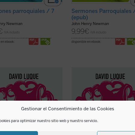
nes parroquiales / 7
Sermones Parroquiales 
(epub)
enry Newman
John Henry Newman
€
9,99
€
IVA incluido
IVA incluido
 en ebook:
disponible en ebook:
Luque investiga la teoría de la
David Luque investiga la teoría de 
ción liberal» a fin de hablar sobre
«educación liberal» a fin de hablar
r: el amor a los libros, el amor a
el amor: el amor a los libros, el am
iaturas y el amor divino. Un
las criaturas y el amor divino. Un
to de ensayos que pueden ser
conjunto de ensayos que pueden s
 separadamente o en conjunto por
leídos separadamente o en conjunt
Gestionar el Consentimiento de las Cookies
era ...
(ver ficha)
cualquiera ...
(ver ficha)
ookies para optimizar nuestro sitio web y nuestro servicio.