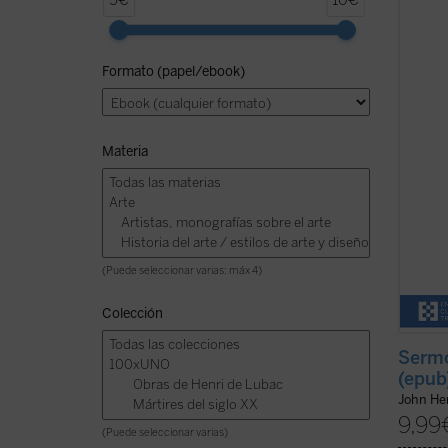
5€
10€
los
Se
predic
1836 y
Formato (papel/ebook)
que N
equili
este v
Materia
(Puede seleccionar varias: máx 4)
Colección
Sermo
(epub
John H
9,99
(Puede seleccionar varias)