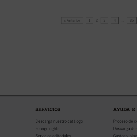
« Anterior
1
2
3
4
…
85
SERVICIOS
AYUDA E
Descarga nuestro catálogo
Proceso de 
Foreign rights
Descarga de
Servicios editoriales
Gastos y plaz