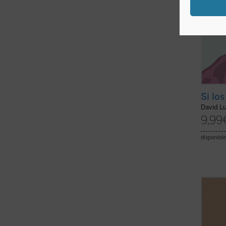
Si lo
David L
9,99
disponible
Gianca
«68 in
experi
aconte