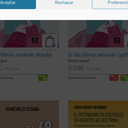
Aceptar
Rechazar
Preferenc
s libros amaran (epub)
Si los libros amaran (pd
uque
David Luque
€
9,99
€
IVA incluido
IVA incluido
 en ebook:
disponible en ebook:
rlo Cesana afirma que vivimos un
El testimonio de los fieles en asunt
terminable»: a partir de su
doctrina
es uno de los textos más
encia personal, juzga los
significativos de John Henry Newm
cimientos de 1968 y la ruptura con
su etapa católica. Publicado en 185