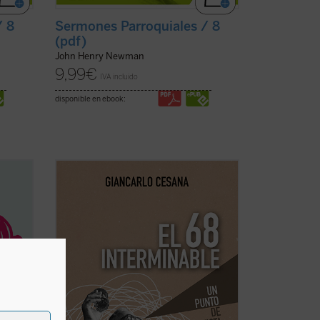
/ 8
Sermones Parroquiales / 8
(pdf)
John Henry Newman
9,99
€
IVA incluido
disponible en ebook:
la
Giancarlo Cesana afirma que vivimos un
 sobre
«68 interminable»: a partir de su
or a
experiencia personal, juzga los
acontecimientos de 1968 y la ruptura con
er
la tradición, considerando también sus
o por
consecuencias sociales, políticas y
morales, normalmente ...
(ver ficha)