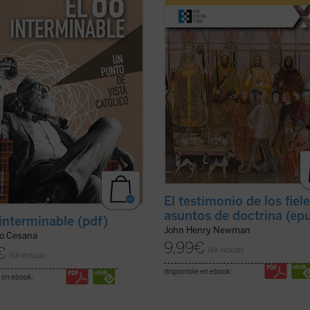
dición, considerando también sus
la revista
The Rambler
, aborda una
uencias sociales, políticas y
cuestión decisiva en la vida de la ...
s, normalmente ...
(ver ficha)
ficha)
El testimonio de los fiel
asuntos de doctrina (ep
 interminable (pdf)
John Henry Newman
lo Cesana
9,99
€
€
IVA incluido
IVA incluido
disponible en ebook:
 en ebook: