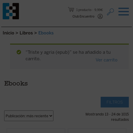
Saltar al contenido.
1 producto
9,99€
Club Encuentro
Inicio
>
Libros
>
Ebooks
“Triste y agria (epub)” se ha añadido a tu
carrito.
Ver carrito
Ebooks
FILTROS
Mostrando 13 - 24 de 1015
resultados