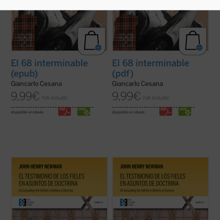
El 68 interminable
El 68 interminable
(epub)
(pdf)
Giancarlo Cesana
Giancarlo Cesana
9,99
€
9,99
€
IVA incluido
IVA incluido
disponible en ebook:
disponible en ebook:
El testimonio de los fieles en asuntos de
El testimonio de los fieles en asuntos de
doctrina
es uno de los textos más
doctrina
es uno de los textos más
significativos de John Henry Newman en
significativos de John Henry Newman en
su etapa católica. Publicado en 1859 en la
su etapa católica. Publicado en 1859 en la
revista
The Rambler
, aborda una cuestión
revista
The Rambler
, aborda una cuestión
decisiva en la vida de la ...
(ver ficha)
decisiva en la vida de la ...
(ver ficha)