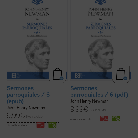
Los sermones de esta sexta entrega de los
Los sermones de esta sexta entrega de los
Sermones Parroquiales
fueron predicados
Sermones Parroquiales
fueron predicados
a lo largo de seis años, entre 1836 y el
a lo largo de seis años, entre 1836 y el
decisivo 1841. La impresión es que
decisivo 1841. La impresión es que
Newman seleccionó con mucho equilibrio
Newman seleccionó con mucho equilibrio
los veinticinco sermones de este volumen.
los veinticinco sermones de este volumen.
...
(ver ficha)
...
(ver ficha)
Sermones
Sermones
parroquiales / 6
parroquiales / 6 (pdf)
(epub)
John Henry Newman
9,99
€
John Henry Newman
IVA incluido
9,99
€
IVA incluido
disponible en ebook:
disponible en ebook: