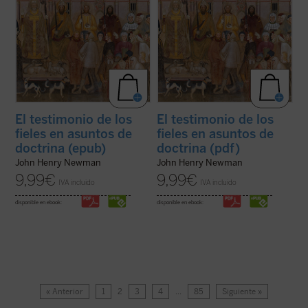
El testimonio de los
El testimonio de los
fieles en asuntos de
fieles en asuntos de
doctrina (epub)
doctrina (pdf)
John Henry Newman
John Henry Newman
9,99
€
9,99
€
IVA incluido
IVA incluido
disponible en ebook:
disponible en ebook:
« Anterior
1
2
3
4
…
85
Siguiente »