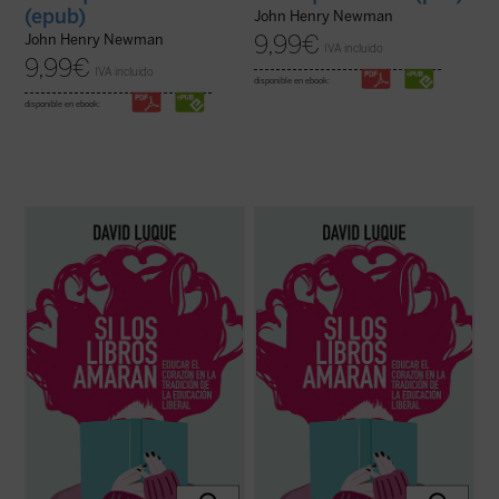
(epub)
John Henry Newman
9,99
€
John Henry Newman
IVA incluido
9,99
€
IVA incluido
disponible en ebook:
disponible en ebook:
David Luque investiga la teoría de la
David Luque investiga la teoría de la
«educación liberal» a fin de hablar sobre el
«educación liberal» a fin de hablar sobre el
amor: el amor a los libros, el amor a las
amor: el amor a los libros, el amor a las
criaturas y el amor divino. Un conjunto de
criaturas y el amor divino. Un conjunto de
ensayos que pueden ser leídos
ensayos que pueden ser leídos
separadamente o en conjunto por
separadamente o en conjunto por
cualquiera ...
(ver ficha)
cualquiera ...
(ver ficha)