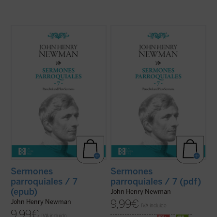
En 1842, tras la aparición del sexto
En 1842, tras la aparición del sexto
volumen, Newman había dado por
volumen, Newman había dado por
terminada la publicación de la serie de sus
terminada la publicación de la serie de sus
Sermones parroquiales
. En esos
Sermones parroquiales
. En esos
momentos se hallaba inmerso en el
momentos se hallaba inmerso en el
dramático proceso interior que culminaría
dramático proceso interior que culminaría
con su conversión ...
(ver ficha)
con su conversión ...
(ver ficha)
Sermones
Sermones
parroquiales / 7
parroquiales / 7 (pdf)
(epub)
John Henry Newman
9,99
€
John Henry Newman
IVA incluido
9,99
€
IVA incluido