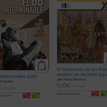
dición, considerando también sus
la revista
The Rambler
, aborda una
uencias sociales, políticas y
cuestión decisiva en la vida de la ...
s, normalmente ...
(ver ficha)
ficha)
El testimonio de los fiel
asuntos de doctrina (ep
 interminable (pdf)
John Henry Newman
lo Cesana
9,99
€
€
IVA incluido
IVA incluido
disponible en ebook:
 en ebook: