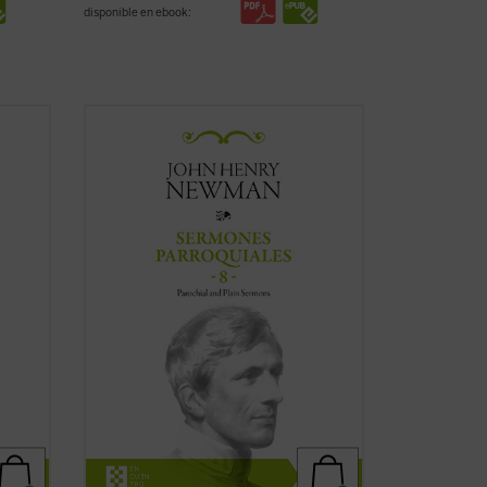
disponible en ebook:
 18
Al igual que en el tomo anterior, los 18
lumen
textos reunidos en este último volumen
de los
Sermones parroquiales
no
ón de
formaron parte de la primera edición de
ewman
1842, previa a la conversión de Newman
uidos
al catolicismo, sino que fueron incluidos
en la ...
(ver ficha)