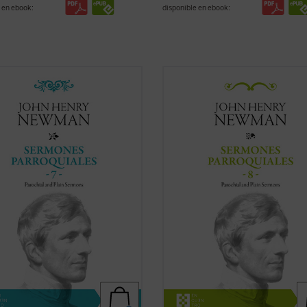
 en ebook:
disponible en ebook:
2, tras la aparición del sexto
Al igual que en el tomo anterior, los
en, Newman había dado por
textos reunidos en este último vo
ada la publicación de la serie de
de los
Sermones parroquiales
no
rmones parroquiales
. En esos
formaron parte de la primera edici
os se hallaba inmerso en el
1842, previa a la conversión de N
ico proceso interior que
al catolicismo, sino que fueron incl
aría con su conversión ...
(ver ficha)
en la ...
(ver ficha)