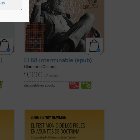
ias
f)
El 68 interminable (epub)
Giancarlo Cesana
9,99
€
IVA incluido
disponible en ebook:
os de
El testimonio de los fieles en asuntos de
doctrina
es uno de los textos más
an en
significativos de John Henry Newman en
9 en
su etapa católica. Publicado en 1859 en