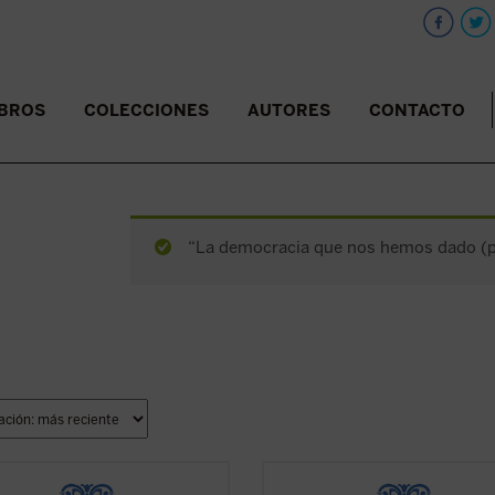
IBROS
COLECCIONES
AUTORES
CONTACTO
“La democracia que nos hemos dado (pdf
rmones de esta sexta entrega de
Los sermones de esta sexta entre