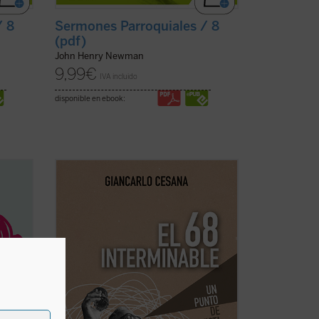
/ 8
Sermones Parroquiales / 8
(pdf)
John Henry Newman
9,99
€
IVA incluido
disponible en ebook:
la
Giancarlo Cesana afirma que vivimos un
 sobre
«68 interminable»: a partir de su
or a
experiencia personal, juzga los
acontecimientos de 1968 y la ruptura con
er
la tradición, considerando también sus
o por
consecuencias sociales, políticas y
morales, normalmente ...
(ver ficha)