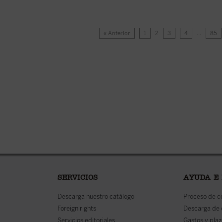
« Anterior
1
2
3
4
…
85
SERVICIOS
AYUDA E
Descarga nuestro catálogo
Proceso de 
Foreign rights
Descarga de
Servicios editoriales
Gastos y plaz