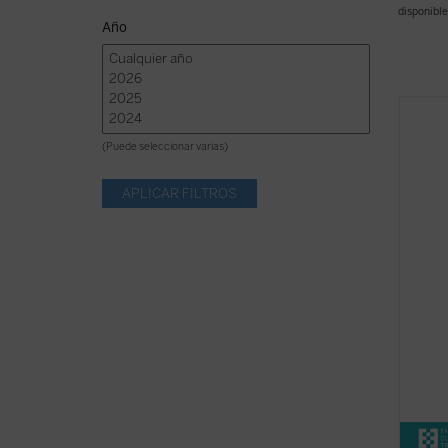
disponible
Año
En 184
volum
(Puede seleccionar varias)
termin
sus
Se
moment
dramát
culmin