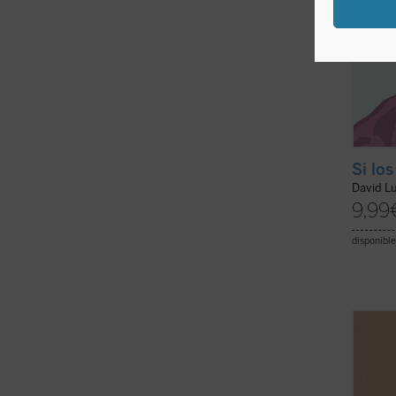
Si lo
David L
9,99
disponible
Gianca
«68 in
experi
aconte