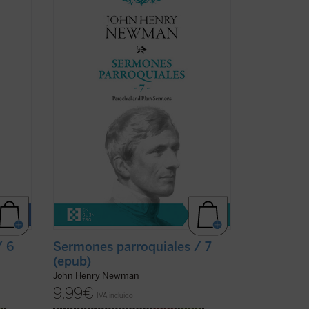
volumen, Newman había dado por
 entre
terminada la publicación de la serie de
n es
sus
Sermones parroquiales
. En esos
o
momentos se hallaba inmerso en el
 de
dramático proceso interior que
culminaría con su conversión ...
(ver ficha)
/ 6
Sermones parroquiales / 7
(epub)
John Henry Newman
9,99
€
IVA incluido