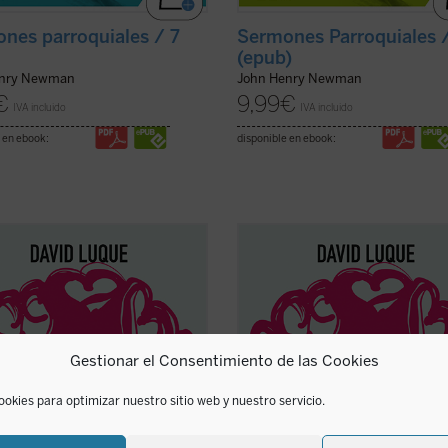
nes parroquiales / 7
Sermones Parroquiales 
(epub)
enry Newman
John Henry Newman
€
9,99
€
IVA incluido
IVA incluido
 en ebook:
disponible en ebook:
Luque investiga la teoría de la
David Luque investiga la teoría de 
ción liberal» a fin de hablar sobre
«educación liberal» a fin de hablar
r: el amor a los libros, el amor a
el amor: el amor a los libros, el am
iaturas y el amor divino. Un
las criaturas y el amor divino. Un
to de ensayos que pueden ser
conjunto de ensayos que pueden s
 separadamente o en conjunto por
leídos separadamente o en conjunt
Gestionar el Consentimiento de las Cookies
era ...
(ver ficha)
cualquiera ...
(ver ficha)
ookies para optimizar nuestro sitio web y nuestro servicio.