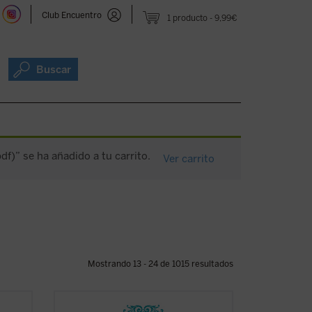
Club Encuentro
1 producto
9,99€
Buscar
)” se ha añadido a tu carrito.
Ver carrito
Mostrando 13 - 24 de 1015 resultados
ga de
En 1842, tras la aparición del sexto