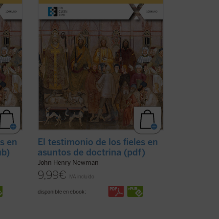
la revista
The Rambler
, aborda una
(ver
cuestión decisiva en la vida de la ...
(ver
ficha)
es en
El testimonio de los fieles en
ub)
asuntos de doctrina (pdf)
John Henry Newman
9,99
€
IVA incluido
disponible en ebook: