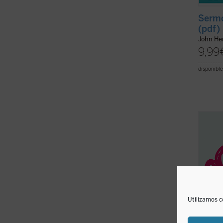
Sermo
(pdf)
John H
9,99
disponible
David 
«educa
el amo
las cr
conjun
leídos
cualqui
Utilizamos c