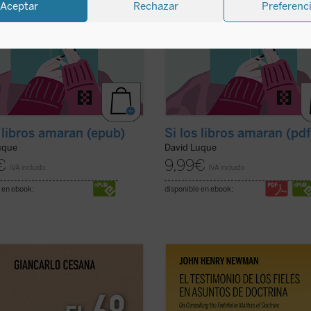
Aceptar
Rechazar
Preferenc
s libros amaran (epub)
Si los libros amaran (pd
uque
David Luque
€
9,99
€
IVA incluido
IVA incluido
 en ebook:
disponible en ebook:
rlo Cesana afirma que vivimos un
El testimonio de los fieles en asunt
terminable»: a partir de su
doctrina
es uno de los textos más
encia personal, juzga los
significativos de John Henry Newm
cimientos de 1968 y la ruptura con
su etapa católica. Publicado en 185