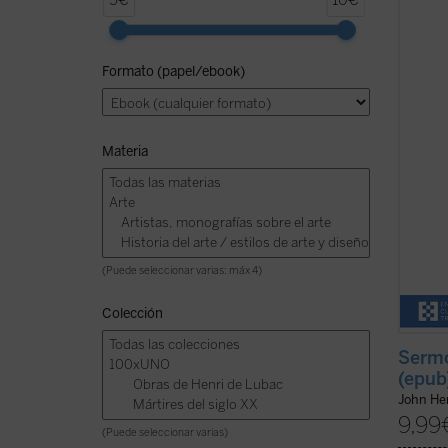
5€
10€
los
Se
predic
1836 y
Formato (papel/ebook)
que N
equili
este v
Materia
(Puede seleccionar varias: máx 4)
Colección
Sermo
(epub
John H
9,99
(Puede seleccionar varias)