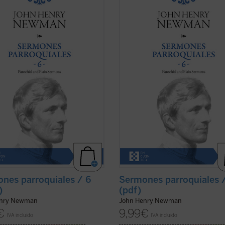
rmones Parroquiales
fueron
los
Sermones Parroquiales
fueron
ados a lo largo de seis años, entre
predicados a lo largo de seis años,
 el decisivo 1841. La impresión es
1836 y el decisivo 1841. La impresió
ewman seleccionó con mucho
que Newman seleccionó con much
brio los veinticinco sermones de
equilibrio los veinticinco sermones
olumen. ...
(ver ficha)
este volumen. ...
(ver ficha)
nes parroquiales / 6
Sermones parroquiales 
)
(pdf)
enry Newman
John Henry Newman
€
9,99
€
IVA incluido
IVA incluido