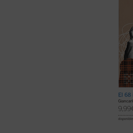
la tra
consec
morale
El 68
Giancar
9,99
disponible