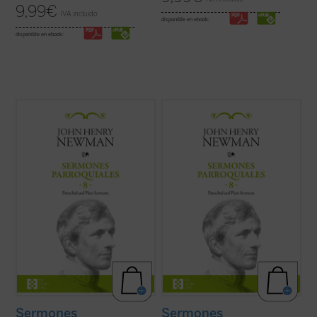
9,99
€
IVA incluido
disponible en ebook:
disponible en ebook:
Al igual que en el tomo anterior, los 18
Al igual que en el tomo anterior, los 18
textos reunidos en este último volumen de
textos reunidos en este último volumen de
los
Sermones parroquiales
no formaron
los
Sermones parroquiales
no formaron
parte de la primera edición de 1842, previa
parte de la primera edición de 1842, previa
a la conversión de Newman al catolicismo,
a la conversión de Newman al catolicismo,
sino que fueron incluidos en la ...
(ver ficha)
sino que fueron incluidos en la ...
(ver ficha)
Sermones
Sermones