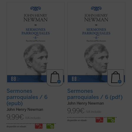
Los sermones de esta sexta entrega de los
Los sermones de esta sexta entrega de los
Sermones Parroquiales
fueron predicados
Sermones Parroquiales
fueron predicados
a lo largo de seis años, entre 1836 y el
a lo largo de seis años, entre 1836 y el
decisivo 1841. La impresión es que
decisivo 1841. La impresión es que
Newman seleccionó con mucho equilibrio
Newman seleccionó con mucho equilibrio
los veinticinco sermones de este volumen.
los veinticinco sermones de este volumen.
...
(ver ficha)
...
(ver ficha)
Sermones
Sermones
parroquiales / 6
parroquiales / 6 (pdf)
(epub)
John Henry Newman
9,99
€
John Henry Newman
IVA incluido
9,99
€
IVA incluido
disponible en ebook:
disponible en ebook: