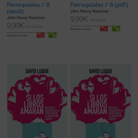
Parroquiales / 8
Parroquiales / 8 (pdf)
(epub)
John Henry Newman
9,99
€
John Henry Newman
IVA incluido
9,99
€
IVA incluido
disponible en ebook:
disponible en ebook:
David Luque investiga la teoría de la
David Luque investiga la teoría de la
«educación liberal» a fin de hablar sobre el
«educación liberal» a fin de hablar sobre el
amor: el amor a los libros, el amor a las
amor: el amor a los libros, el amor a las
criaturas y el amor divino. Un conjunto de
criaturas y el amor divino. Un conjunto de
ensayos que pueden ser leídos
ensayos que pueden ser leídos
separadamente o en conjunto por
separadamente o en conjunto por
cualquiera ...
(ver ficha)
cualquiera ...
(ver ficha)