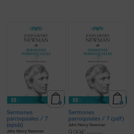
En 1842, tras la aparición del sexto
En 1842, tras la aparición del sexto
volumen, Newman había dado por
volumen, Newman había dado por
terminada la publicación de la serie de sus
terminada la publicación de la serie de sus
Sermones parroquiales
. En esos
Sermones parroquiales
. En esos
momentos se hallaba inmerso en el
momentos se hallaba inmerso en el
dramático proceso interior que culminaría
dramático proceso interior que culminaría
con su conversión ...
(ver ficha)
con su conversión ...
(ver ficha)
Sermones
Sermones
parroquiales / 7
parroquiales / 7 (pdf)
(epub)
John Henry Newman
9,99
€
John Henry Newman
IVA incluido