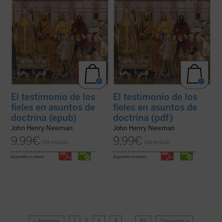
El testimonio de los
El testimonio de los
fieles en asuntos de
fieles en asuntos de
doctrina (epub)
doctrina (pdf)
John Henry Newman
John Henry Newman
9,99
€
9,99
€
IVA incluido
IVA incluido
disponible en ebook:
disponible en ebook:
« Anterior
1
2
3
4
…
85
Siguiente »