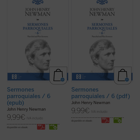
Los sermones de esta sexta entrega de los
Los sermones de esta sexta entrega de los
Sermones Parroquiales
fueron predicados
Sermones Parroquiales
fueron predicados
a lo largo de seis años, entre 1836 y el
a lo largo de seis años, entre 1836 y el
decisivo 1841. La impresión es que
decisivo 1841. La impresión es que
Newman seleccionó con mucho equilibrio
Newman seleccionó con mucho equilibrio
los veinticinco sermones de este volumen.
los veinticinco sermones de este volumen.
...
(ver ficha)
...
(ver ficha)
Sermones
Sermones
parroquiales / 6
parroquiales / 6 (pdf)
(epub)
John Henry Newman
9,99
€
John Henry Newman
IVA incluido
9,99
€
IVA incluido
disponible en ebook:
disponible en ebook: