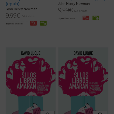
(epub)
John Henry Newman
9,99
€
John Henry Newman
IVA incluido
9,99
€
IVA incluido
disponible en ebook:
disponible en ebook:
David Luque investiga la teoría de la
David Luque investiga la teoría de la
«educación liberal» a fin de hablar sobre el
«educación liberal» a fin de hablar sobre el
amor: el amor a los libros, el amor a las
amor: el amor a los libros, el amor a las
criaturas y el amor divino. Un conjunto de
criaturas y el amor divino. Un conjunto de
ensayos que pueden ser leídos
ensayos que pueden ser leídos
separadamente o en conjunto por
separadamente o en conjunto por
cualquiera ...
(ver ficha)
cualquiera ...
(ver ficha)