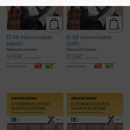
El 68 interminable
El 68 interminable
(epub)
(pdf)
Giancarlo Cesana
Giancarlo Cesana
9,99
€
9,99
€
IVA incluido
IVA incluido
disponible en ebook:
disponible en ebook:
El testimonio de los fieles en asuntos de
El testimonio de los fieles en asuntos de
doctrina
es uno de los textos más
doctrina
es uno de los textos más
significativos de John Henry Newman en
significativos de John Henry Newman en
su etapa católica. Publicado en 1859 en la
su etapa católica. Publicado en 1859 en la
revista
The Rambler
, aborda una cuestión
revista
The Rambler
, aborda una cuestión
decisiva en la vida de la ...
(ver ficha)
decisiva en la vida de la ...
(ver ficha)