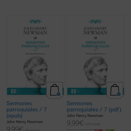
En 1842, tras la aparición del sexto
En 1842, tras la aparición del sexto
volumen, Newman había dado por
volumen, Newman había dado por
terminada la publicación de la serie de sus
terminada la publicación de la serie de sus
Sermones parroquiales
. En esos
Sermones parroquiales
. En esos
momentos se hallaba inmerso en el
momentos se hallaba inmerso en el
dramático proceso interior que culminaría
dramático proceso interior que culminaría
con su conversión ...
(ver ficha)
con su conversión ...
(ver ficha)
Sermones
Sermones
parroquiales / 7
parroquiales / 7 (pdf)
(epub)
John Henry Newman
9,99
€
John Henry Newman
IVA incluido
9,99
€
IVA incluido