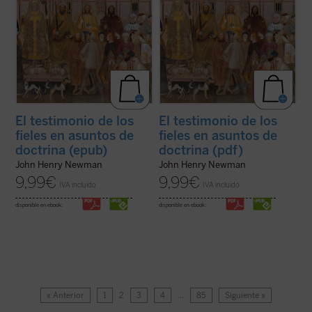
El testimonio de los
El testimonio de los
fieles en asuntos de
fieles en asuntos de
doctrina (epub)
doctrina (pdf)
John Henry Newman
John Henry Newman
9,99
€
9,99
€
IVA incluido
IVA incluido
disponible en ebook:
disponible en ebook:
« Anterior
1
2
3
4
…
85
Siguiente »