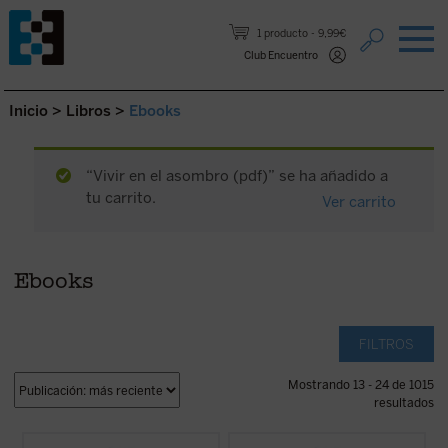
Saltar al contenido.
1 producto
9,99€
Club Encuentro
Inicio
>
Libros
>
Ebooks
“Vivir en el asombro (pdf)” se ha añadido a
tu carrito.
Ver carrito
Ebooks
FILTROS
Mostrando 13 - 24 de 1015
resultados