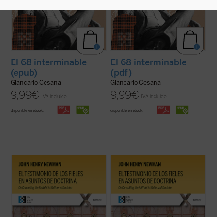
El 68 interminable
El 68 interminable
(epub)
(pdf)
Giancarlo Cesana
Giancarlo Cesana
9,99
€
9,99
€
IVA incluido
IVA incluido
disponible en ebook:
disponible en ebook:
El testimonio de los fieles en asuntos de
El testimonio de los fieles en asuntos de
doctrina
es uno de los textos más
doctrina
es uno de los textos más
significativos de John Henry Newman en
significativos de John Henry Newman en
su etapa católica. Publicado en 1859 en la
su etapa católica. Publicado en 1859 en la
revista
The Rambler
, aborda una cuestión
revista
The Rambler
, aborda una cuestión
decisiva en la vida de la ...
(ver ficha)
decisiva en la vida de la ...
(ver ficha)