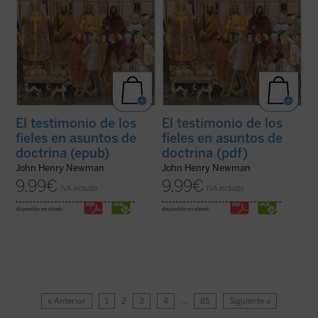
El testimonio de los
El testimonio de los
fieles en asuntos de
fieles en asuntos de
doctrina (epub)
doctrina (pdf)
John Henry Newman
John Henry Newman
9,99
€
9,99
€
IVA incluido
IVA incluido
disponible en ebook:
disponible en ebook:
« Anterior
1
2
3
4
…
85
Siguiente »