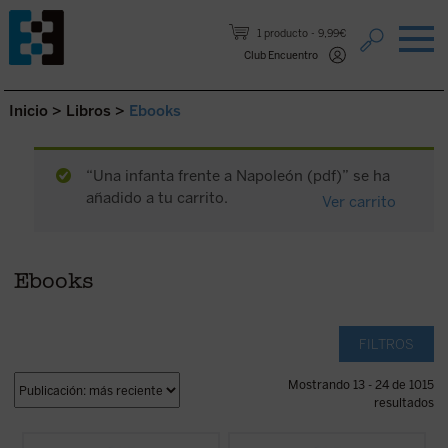
Saltar al contenido.
1 producto
9,99€
Club Encuentro
Inicio
>
Libros
>
Ebooks
“Una infanta frente a Napoleón (pdf)” se ha
añadido a tu carrito.
Ver carrito
Ebooks
FILTROS
Mostrando 13 - 24 de 1015
resultados