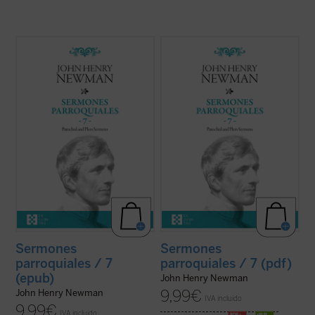
En 1842, tras la aparición del sexto
En 1842, tras la aparición del sexto
volumen, Newman había dado por
volumen, Newman había dado por
terminada la publicación de la serie de sus
terminada la publicación de la serie de sus
Sermones parroquiales
. En esos
Sermones parroquiales
. En esos
momentos se hallaba inmerso en el
momentos se hallaba inmerso en el
dramático proceso interior que culminaría
dramático proceso interior que culminaría
con su conversión ...
(ver ficha)
con su conversión ...
(ver ficha)
Sermones
Sermones
parroquiales / 7
parroquiales / 7 (pdf)
(epub)
John Henry Newman
9,99
€
John Henry Newman
IVA incluido
9,99
€
IVA incluido