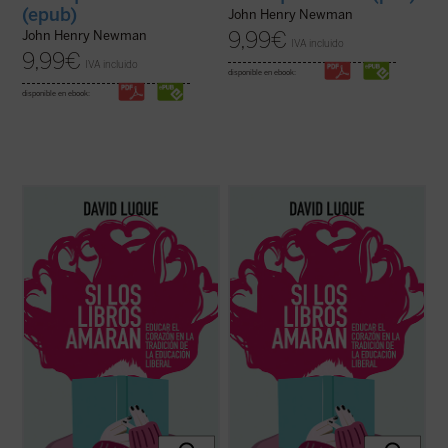
(epub)
John Henry Newman
9,99
€
John Henry Newman
IVA incluido
9,99
€
IVA incluido
disponible en ebook:
disponible en ebook:
David Luque investiga la teoría de la
David Luque investiga la teoría de la
«educación liberal» a fin de hablar sobre el
«educación liberal» a fin de hablar sobre el
amor: el amor a los libros, el amor a las
amor: el amor a los libros, el amor a las
criaturas y el amor divino. Un conjunto de
criaturas y el amor divino. Un conjunto de
ensayos que pueden ser leídos
ensayos que pueden ser leídos
separadamente o en conjunto por
separadamente o en conjunto por
cualquiera ...
(ver ficha)
cualquiera ...
(ver ficha)