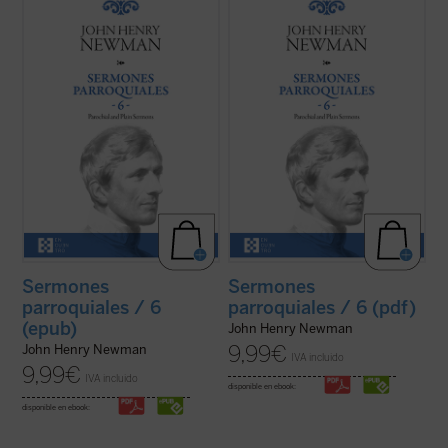
Los sermones de esta sexta entrega de los
Los sermones de esta sexta entrega de los
Sermones Parroquiales
fueron predicados
Sermones Parroquiales
fueron predicados
a lo largo de seis años, entre 1836 y el
a lo largo de seis años, entre 1836 y el
decisivo 1841. La impresión es que
decisivo 1841. La impresión es que
Newman seleccionó con mucho equilibrio
Newman seleccionó con mucho equilibrio
los veinticinco sermones de este volumen.
los veinticinco sermones de este volumen.
...
(ver ficha)
...
(ver ficha)
Sermones
Sermones
parroquiales / 6
parroquiales / 6 (pdf)
(epub)
John Henry Newman
9,99
€
John Henry Newman
IVA incluido
9,99
€
IVA incluido
disponible en ebook:
disponible en ebook: