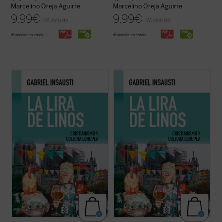
Marcelino Oreja Aguirre
Marcelino Oreja Aguirre
9,99
€
9,99
€
IVA incluido
IVA incluido
disponible en ebook:
disponible en ebook:
Autores como Conrad, Eliot, Dante,
Autores como Conrad, Eliot, Dante,
Dostoievski, Tolkien, y películas como
Dostoievski, Tolkien, y películas como
Apocalypse Now
y
La soga
, permiten al
Apocalypse Now
y
La soga
, permiten al
autor de este ensayo —construido a partir
autor de este ensayo —construido a partir
de la imagen de Linos— reflexionar en
de la imagen de Linos— reflexionar en
torno a la teología que se ...
(ver ficha)
torno a la teología que se ...
(ver ficha)