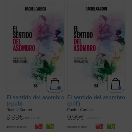
El principal legado de Carson fue
El principal legado de Carson fue
enseñarnos que no hay mejor manera de
enseñarnos que no hay mejor manera de
preservar la naturaleza que experimentar
preservar la naturaleza que experimentar
su grandeza. Este pequeño clásico,
su grandeza. Este pequeño clásico,
traducido por primera vez al español y
traducido por primera vez al español y
bellamente ilustrado, es un antídoto
bellamente ilustrado, es un antídoto
refrescante contra ...
(ver ficha)
refrescante contra ...
(ver ficha)
El sentido del asombro
El sentido del asombro
(epub)
(pdf)
Rachel Carson
Rachel Carson
9,99
€
9,99
€
IVA incluido
IVA incluido
disponible en ebook:
disponible en ebook: