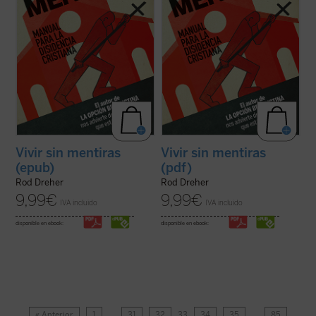
Vivir sin mentiras
Vivir sin mentiras
(epub)
(pdf)
Rod Dreher
Rod Dreher
9,99
€
9,99
€
IVA incluido
IVA incluido
disponible en ebook:
disponible en ebook:
« Anterior
1
…
31
32
33
34
35
…
85