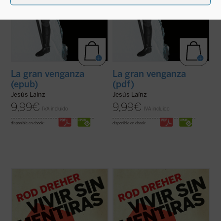
La gran venganza
La gran venganza
(epub)
(pdf)
Jesús Laínz
Jesús Laínz
9,99
€
9,99
€
IVA incluido
IVA incluido
disponible en ebook:
disponible en ebook:
El periodista y escritor Rod Dreher, autor
El periodista y escritor Rod Dreher, autor
del aclamado
La opción benedictina
, hace
del aclamado
La opción benedictina
, hace
en este libro de altavoz a Solzhenitsyn y
en este libro de altavoz a Solzhenitsyn y
otros muchos disidentes de Europa del
otros muchos disidentes de Europa del
Este que nos alertan del peligro no tan
Este que nos alertan del peligro no tan
lejano de que Estados Unidos y el ...
(ver
lejano de que Estados Unidos y el ...
(ver
ficha)
ficha)