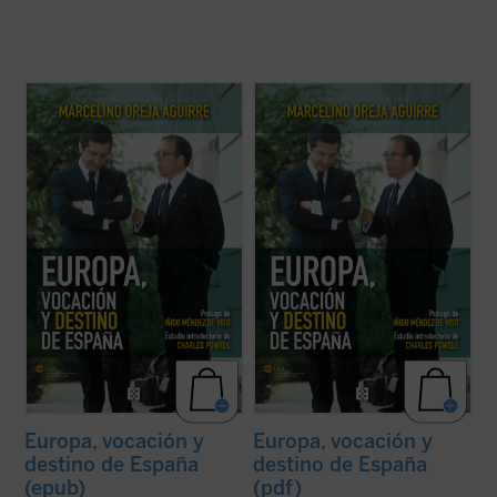
El libro que el lector tiene entre las manos
El libro que el lector tiene entre las manos
recoge una antología, cuidadosamente
recoge una antología, cuidadosamente
seleccionada, de algunos de los escritos
seleccionada, de algunos de los escritos
que Marcelino Oreja ha ido pergeñando a lo
que Marcelino Oreja ha ido pergeñando a lo
largo de su dilatada vida política sobre el
largo de su dilatada vida política sobre el
asunto que, en buena medida, ...
(ver ficha)
asunto que, en buena medida, ...
(ver ficha)
Europa, vocación y
Europa, vocación y
destino de España
destino de España
(epub)
(pdf)