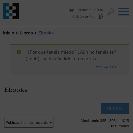
Saltar al contenido.
1 producto
9,99€
Club Encuentro
Inicio
>
Libros
>
Ebooks
“¿Por qué tenéis miedo? ¿Aún no tenéis fe?
(epub)” se ha añadido a tu carrito.
Ver carrito
Ebooks
FILTROS
Mostrando 385 - 396 de 1015
resultados