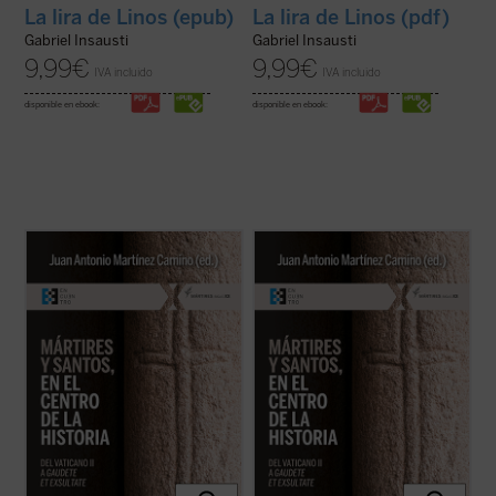
La lira de Linos (epub)
La lira de Linos (pdf)
Gabriel Insausti
Gabriel Insausti
9,99
€
9,99
€
IVA incluido
IVA incluido
disponible en ebook:
disponible en ebook:
En este libro se ensaya una historia
En este libro se ensaya una historia
hagiocéntrica de la Iglesia, pautada por los
hagiocéntrica de la Iglesia, pautada por los
santos y sus misiones, más que por papas,
santos y sus misiones, más que por papas,
obispos y concilios. Es una historia aún por
obispos y concilios. Es una historia aún por
hacer, pero exigida por la enseñanza del
hacer, pero exigida por la enseñanza del
Vaticano II y de
Gaudete et ...
(ver ficha)
Vaticano II y de
Gaudete et ...
(ver ficha)